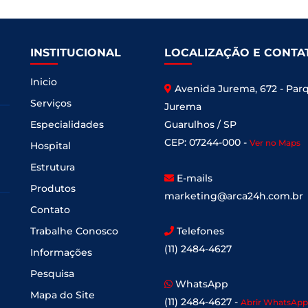
INSTITUCIONAL
LOCALIZAÇÃO E CONTA
Inicio
Avenida Jurema, 672 - Par
Serviços
Jurema
Especialidades
Guarulhos / SP
CEP: 07244-000 -
Ver no Maps
Hospital
Estrutura
E-mails
Produtos
marketing@arca24h.com.br
Contato
Trabalhe Conosco
Telefones
(11) 2484-4627
Informações
Pesquisa
WhatsApp
Mapa do Site
(11) 2484-4627 -
Abrir WhatsApp