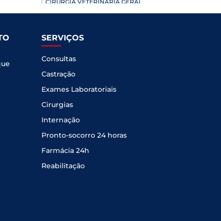
CIRURGIA VETERINÁRIA GERAL
CARDIOLOGIA VETERINÁRIA
ANIMAIS SILVESTRES
TO
SERVIÇOS
ANESTESIOLOGIA VETERINÁRIA
Consultas
que
ACUPUNTURA VETERINÁRIA
Castração
Exames Laboratoriais
Cirurgias
Internação
Pronto-socorro 24 horas
Farmácia 24h
Reabilitação