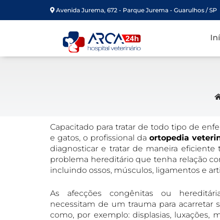
Avenida Jurema, 672 - Parque Jurema - Guarulhos / SP
In
Capacitado para tratar de todo tipo de en
e gatos, o profissional da
ortopedia veteri
diagnosticar e tratar de maneira eficiente 
problema hereditário que tenha relação c
incluindo ossos, músculos, ligamentos e art
As afecções congênitas ou hereditá
necessitam de um trauma para acarretar s
como, por exemplo: displasias, luxações,