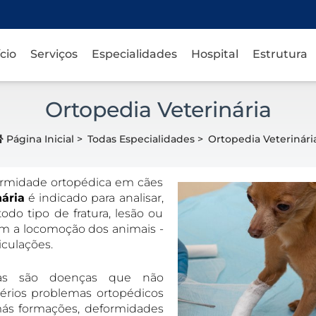
ício
Serviços
Especialidades
Hospital
Estrutura
Ortopedia Veterinária
Página Inicial
>
Todas Especialidades
>
Ortopedia Veterinári
fermidade ortopédica em cães
nária
é indicado para analisar,
todo tipo de fratura, lesão ou
om a locomoção dos animais -
iculações.
rias são doenças que não
érios problemas ortopédicos
 más formações, deformidades