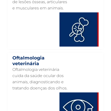
OTOSCOPIA VETERINÁRIA EM GUARULHOS
de lesões ósseas, articulares
e musculares em animais.
OTOSCOPIA DIGITAL VETERINÁRIA EM GUARULHOS
ORTOPEDIA VETERINÁRIA EM GUARULHOS
ONCOLOGIA ANIMAL EM GUARULHOS
OFTALMOLOGIA VETERINÁRIA EM GUARULHOS
ODONTOLOGIA VETERINÁRIA EM GUARULHOS
NUTRIÇÃO ANIMAL EM GUARULHOS
Oftalmologia
NEUROLOGIA ANIMAL EM GUARULHOS
veterinária
Oftalmologia veterinária
NEFROLOGIA VETERINÁRIA EM GUARULHOS
cuida da saúde ocular dos
LABORATÓRIO PET EM GUARULHOS
animais, diagnosticando e
tratando doenças dos olhos.
INTERNAÇÃO VETERINÁRIA EM GUARULHOS
INTERNAÇÃO VETERINÁRIA 24 HORAS EM GUARULHOS
INTENSIVISMO VETERINÁRIO EM GUARULHOS