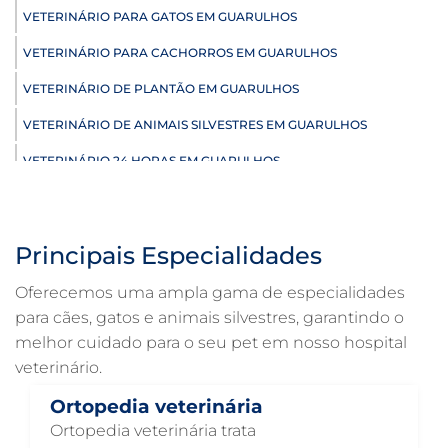
VETERINÁRIO PARA GATOS EM GUARULHOS
VETERINÁRIO PARA CACHORROS EM GUARULHOS
VETERINÁRIO DE PLANTÃO EM GUARULHOS
VETERINÁRIO DE ANIMAIS SILVESTRES EM GUARULHOS
VETERINÁRIO 24 HORAS EM GUARULHOS
ULTRASSONOGRAFIA VETERINÁRIA EM GUARULHOS
ULTRASSONOGRAFIA PARA GATO EM GUARULHOS
Principais Especialidades
ULTRASSONOGRAFIA PARA CACHORRO EM GUARULHOS
Oferecemos uma ampla gama de especialidades
ULTRASSOM VETERINÁRIO EM GUARULHOS
para cães, gatos e animais silvestres, garantindo o
melhor cuidado para o seu pet em nosso hospital
TRATAMENTO DE ANIMAIS EM GUARULHOS
veterinário.
RAIO X VETERINÁRIO EM GUARULHOS
Ortopedia veterinária
PNEUMOLOGIA VETERINÁRIA EM GUARULHOS
Ortopedia veterinária trata