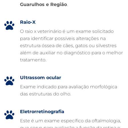
Guarulhos e Região
.
FARMÁCIA VETERINÁRIA
EXAME DE IMAGEM PARA PET
Raio-X
EMERGÊNCIA VETERINÁRIA
O raio x veterinário é um exame solicitado
para identificar possíveis alterações na
EMERGÊNCIA PARA PETS
estrutura óssea de cães, gatos ou silvestres
DERMATOLOGISTA VETERINÁRIO
além de auxiliar no diagnóstico para o melhor
tratamento.
CUIDADOS INTENSIVOS EM ANIMAIS
CUIDADOS EM ANIMAIS 24 HORAS
Ultrassom ocular
CLÍNICA VETERINÁRIA ARCA
Exame indicado para avaliação morfológica
CLÍNICA VETERINÁRIA 24 HORAS
das estruturas do olho.
CARDIOLOGISTA VETERINÁRIO
ATENDIMENTO VETERINÁRIO
Eletrorretinografia
Este é um exame específico da oftalmologia,
que serve para avaliação a função da retina e