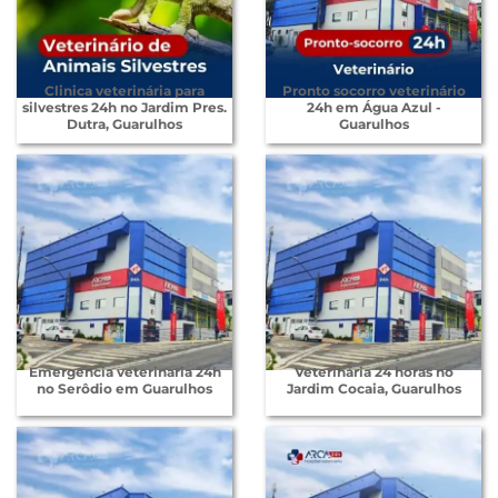
Clinica veterinária para
Pronto socorro veterinário
silvestres 24h no Jardim Pres.
24h em Água Azul -
Dutra, Guarulhos
Guarulhos
Emergencia veterinaria 24h
Veterinária 24 horas no
no Serôdio em Guarulhos
Jardim Cocaia, Guarulhos