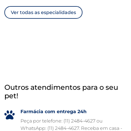
ULTRASSOM VETERINÁRIO
Ver todas as especialidades
TRATAMENTO DE ANIMAIS
RAIO X VETERINÁRIO
OTOSCOPIA VETERINÁRIA
OTOSCOPIA DIGITAL VETERINÁRIA
INTERNAÇÃO VETERINÁRIA 24 HORAS
INTERNAÇÃO VETERINÁRIA
HOSPITAL VETERINÁRIO 24H
Outros atendimentos para o seu
HOSPITAL VETERINÁRIO 24 HORAS
pet!
HOSPITAL VETERINÁRIO
HOSPITAL PARA ANIMAIS
Farmácia com entrega 24h
FISIOTERAPIA VETERINÁRIA
Peça por telefone: (11) 2484-4627 ou
WhatsApp: (11) 2484-4627. Receba em casa -
FARMÁCIA VETERINÁRIA 24H