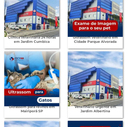
Clínica veterinária 24 horas
Ultrassom veterinário em
em Jardim Cumbica
Cidade Parque Alvorada
Ultrassom para felinos em
Veterinário urgente em
Mairiporã SP
Jardim Albertina