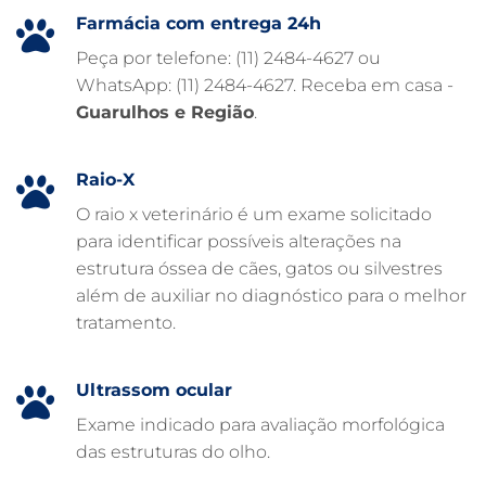
HOSPITAL PARA ANIMAIS
Farmácia com entrega 24h
FISIOTERAPIA VETERINÁRIA
Peça por telefone: (11) 2484-4627 ou
WhatsApp: (11) 2484-4627. Receba em casa -
FARMÁCIA VETERINÁRIA 24H
Guarulhos e Região
.
FARMÁCIA VETERINÁRIA
EXAME DE IMAGEM PARA PET
Raio-X
EMERGÊNCIA VETERINÁRIA
O raio x veterinário é um exame solicitado
para identificar possíveis alterações na
EMERGÊNCIA PARA PETS
estrutura óssea de cães, gatos ou silvestres
DERMATOLOGISTA VETERINÁRIO
além de auxiliar no diagnóstico para o melhor
tratamento.
CUIDADOS INTENSIVOS EM ANIMAIS
CUIDADOS EM ANIMAIS 24 HORAS
Ultrassom ocular
CLÍNICA VETERINÁRIA ARCA
Exame indicado para avaliação morfológica
CLÍNICA VETERINÁRIA 24 HORAS
das estruturas do olho.
CARDIOLOGISTA VETERINÁRIO