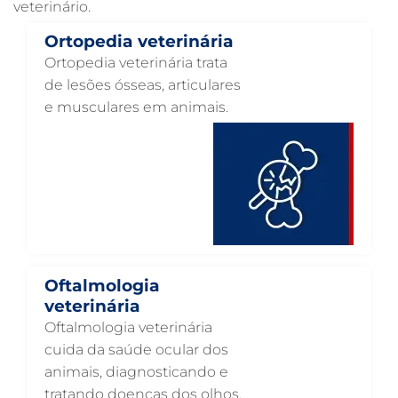
veterinário.
RAIO X VETERINÁRIO EM GUARULHOS
Ortopedia veterinária
PNEUMOLOGIA VETERINÁRIA EM GUARULHOS
Ortopedia veterinária trata
OTOSCOPIA VETERINÁRIA EM GUARULHOS
de lesões ósseas, articulares
e musculares em animais.
OTOSCOPIA DIGITAL VETERINÁRIA EM GUARULHOS
ORTOPEDIA VETERINÁRIA EM GUARULHOS
ONCOLOGIA ANIMAL EM GUARULHOS
OFTALMOLOGIA VETERINÁRIA EM GUARULHOS
ODONTOLOGIA VETERINÁRIA EM GUARULHOS
NUTRIÇÃO ANIMAL EM GUARULHOS
Oftalmologia
NEUROLOGIA ANIMAL EM GUARULHOS
veterinária
Oftalmologia veterinária
NEFROLOGIA VETERINÁRIA EM GUARULHOS
cuida da saúde ocular dos
LABORATÓRIO PET EM GUARULHOS
animais, diagnosticando e
tratando doenças dos olhos.