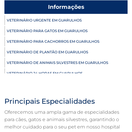
Informações
VETERINÁRIO URGENTE EM GUARULHOS
VETERINÁRIO PARA GATOS EM GUARULHOS
VETERINÁRIO PARA CACHORROS EM GUARULHOS
VETERINÁRIO DE PLANTÃO EM GUARULHOS
VETERINÁRIO DE ANIMAIS SILVESTRES EM GUARULHOS
VETERINÁRIO 24 HORAS EM GUARULHOS
ULTRASSONOGRAFIA VETERINÁRIA EM GUARULHOS
ULTRASSONOGRAFIA PARA GATO EM GUARULHOS
Principais Especialidades
ULTRASSONOGRAFIA PARA CACHORRO EM GUARULHOS
Oferecemos uma ampla gama de especialidades
ULTRASSOM VETERINÁRIO EM GUARULHOS
para cães, gatos e animais silvestres, garantindo o
melhor cuidado para o seu pet em nosso hospital
TRATAMENTO DE ANIMAIS EM GUARULHOS