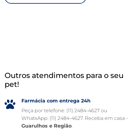
RAIO X VETERINÁRIO
OTOSCOPIA VETERINÁRIA
OTOSCOPIA DIGITAL VETERINÁRIA
INTERNAÇÃO VETERINÁRIA 24 HORAS
INTERNAÇÃO VETERINÁRIA
HOSPITAL VETERINÁRIO 24H
Outros atendimentos para o seu
HOSPITAL VETERINÁRIO 24 HORAS
pet!
HOSPITAL VETERINÁRIO
HOSPITAL PARA ANIMAIS
Farmácia com entrega 24h
FISIOTERAPIA VETERINÁRIA
Peça por telefone: (11) 2484-4627 ou
WhatsApp: (11) 2484-4627. Receba em casa -
FARMÁCIA VETERINÁRIA 24H
Guarulhos e Região
.
FARMÁCIA VETERINÁRIA