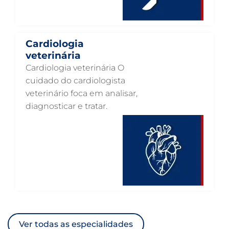
ANESTESIOLOGIA VETERINÁRIA EM GUARULHOS
ACUPUNTURA VETERINÁRIA EM GUARULHOS
VETERINÁRIO PARA GATOS
Cardiologia
veterinária
VETERINÁRIO PARA CACHORROS
Cardiologia veterinária O
VETERINÁRIO DE ANIMAIS SILVESTRES
cuidado do cardiologista
veterinário foca em analisar,
VETERINÁRIO URGENTE
diagnosticar e tratar.
VETERINÁRIO DE PLANTÃO
VETERINÁRIO 24 HORAS
ULTRASSONOGRAFIA VETERINÁRIA
ULTRASSONOGRAFIA PARA GATO
ULTRASSONOGRAFIA PARA CACHORRO
ULTRASSOM VETERINÁRIO
Ver todas as especialidades
TRATAMENTO DE ANIMAIS