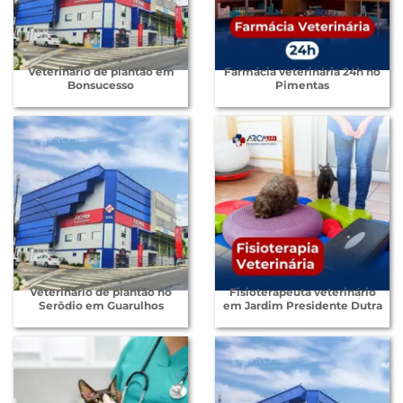
Veterinário de plantão em
Farmácia veterinária 24h no
Bonsucesso
Pimentas
Veterinário de plantão no
Fisioterapeuta veterinário
Serôdio em Guarulhos
em Jardim Presidente Dutra