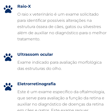
EXAME DE IMAGEM PARA PET
Raio-X
EMERGÊNCIA VETERINÁRIA
O raio x veterinário é um exame solicitado
para identificar possíveis alterações na
EMERGÊNCIA PARA PETS
estrutura óssea de cães, gatos ou silvestres
DERMATOLOGISTA VETERINÁRIO
além de auxiliar no diagnóstico para o melhor
tratamento.
CUIDADOS INTENSIVOS EM ANIMAIS
CUIDADOS EM ANIMAIS 24 HORAS
Ultrassom ocular
CLÍNICA VETERINÁRIA ARCA
Exame indicado para avaliação morfológica
CLÍNICA VETERINÁRIA 24 HORAS
das estruturas do olho.
CARDIOLOGISTA VETERINÁRIO
ATENDIMENTO VETERINÁRIO
Eletrorretinografia
Este é um exame específico da oftalmologia,
que serve para avaliação a função da retina e
auxiliar no diagnóstico de doenças da retina
em cães e gatos. Este exame requer