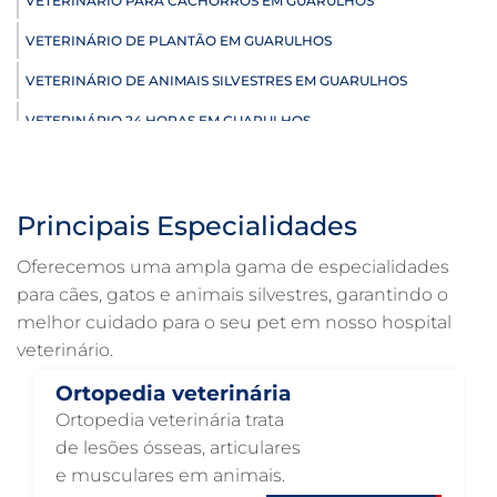
VETERINÁRIO PARA CACHORROS EM GUARULHOS
VETERINÁRIO DE PLANTÃO EM GUARULHOS
VETERINÁRIO DE ANIMAIS SILVESTRES EM GUARULHOS
VETERINÁRIO 24 HORAS EM GUARULHOS
ULTRASSONOGRAFIA VETERINÁRIA EM GUARULHOS
ULTRASSONOGRAFIA PARA GATO EM GUARULHOS
Principais Especialidades
ULTRASSONOGRAFIA PARA CACHORRO EM GUARULHOS
Oferecemos uma ampla gama de especialidades
ULTRASSOM VETERINÁRIO EM GUARULHOS
para cães, gatos e animais silvestres, garantindo o
melhor cuidado para o seu pet em nosso hospital
TRATAMENTO DE ANIMAIS EM GUARULHOS
veterinário.
RAIO X VETERINÁRIO EM GUARULHOS
Ortopedia veterinária
PNEUMOLOGIA VETERINÁRIA EM GUARULHOS
Ortopedia veterinária trata
OTOSCOPIA VETERINÁRIA EM GUARULHOS
de lesões ósseas, articulares
e musculares em animais.
OTOSCOPIA DIGITAL VETERINÁRIA EM GUARULHOS