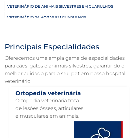
VETERINÁRIO DE ANIMAIS SILVESTRES EM GUARULHOS
VETERINÁRIO 24 HORAS EM GUARULHOS
ULTRASSONOGRAFIA VETERINÁRIA EM GUARULHOS
ULTRASSONOGRAFIA PARA GATO EM GUARULHOS
Principais Especialidades
ULTRASSONOGRAFIA PARA CACHORRO EM GUARULHOS
Oferecemos uma ampla gama de especialidades
ULTRASSOM VETERINÁRIO EM GUARULHOS
para cães, gatos e animais silvestres, garantindo o
melhor cuidado para o seu pet em nosso hospital
TRATAMENTO DE ANIMAIS EM GUARULHOS
veterinário.
RAIO X VETERINÁRIO EM GUARULHOS
Ortopedia veterinária
PNEUMOLOGIA VETERINÁRIA EM GUARULHOS
Ortopedia veterinária trata
OTOSCOPIA VETERINÁRIA EM GUARULHOS
de lesões ósseas, articulares
e musculares em animais.
OTOSCOPIA DIGITAL VETERINÁRIA EM GUARULHOS
ORTOPEDIA VETERINÁRIA EM GUARULHOS