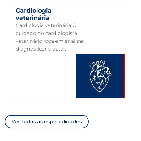
VETERINÁRIO PARA GATOS
Cardiologia
veterinária
VETERINÁRIO PARA CACHORROS
Cardiologia veterinária O
VETERINÁRIO DE ANIMAIS SILVESTRES
cuidado do cardiologista
veterinário foca em analisar,
VETERINÁRIO URGENTE
diagnosticar e tratar.
VETERINÁRIO DE PLANTÃO
VETERINÁRIO 24 HORAS
ULTRASSONOGRAFIA VETERINÁRIA
ULTRASSONOGRAFIA PARA GATO
ULTRASSONOGRAFIA PARA CACHORRO
ULTRASSOM VETERINÁRIO
Ver todas as especialidades
TRATAMENTO DE ANIMAIS
RAIO X VETERINÁRIO