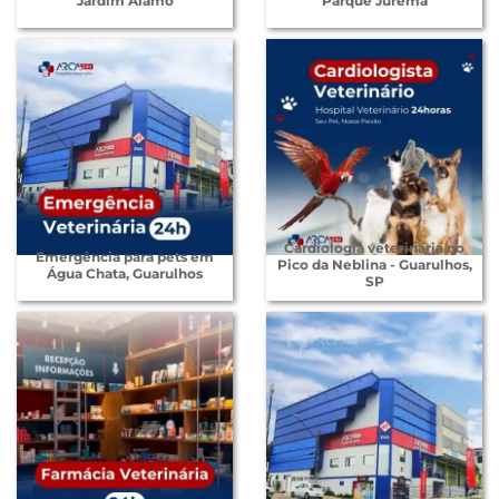
Jardim Álamo
Parque Jurema
Cardiologia veterinária no
Emergência para pets em
Pico da Neblina - Guarulhos,
Água Chata, Guarulhos
SP