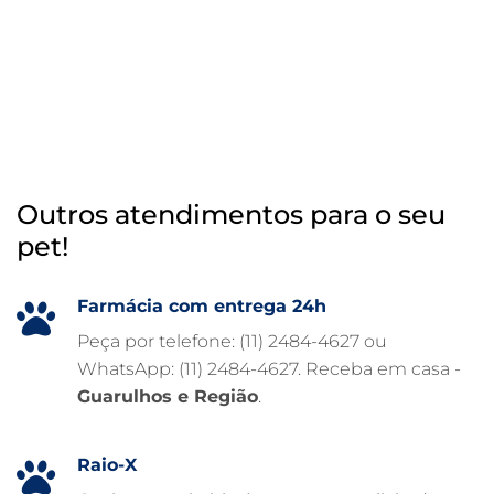
OTOSCOPIA VETERINÁRIA
OTOSCOPIA DIGITAL VETERINÁRIA
INTERNAÇÃO VETERINÁRIA 24 HORAS
INTERNAÇÃO VETERINÁRIA
HOSPITAL VETERINÁRIO 24H
Outros atendimentos para o seu
HOSPITAL VETERINÁRIO 24 HORAS
pet!
HOSPITAL VETERINÁRIO
HOSPITAL PARA ANIMAIS
Farmácia com entrega 24h
FISIOTERAPIA VETERINÁRIA
Peça por telefone: (11) 2484-4627 ou
WhatsApp: (11) 2484-4627. Receba em casa -
FARMÁCIA VETERINÁRIA 24H
Guarulhos e Região
.
FARMÁCIA VETERINÁRIA
EXAME DE IMAGEM PARA PET
Raio-X
EMERGÊNCIA VETERINÁRIA