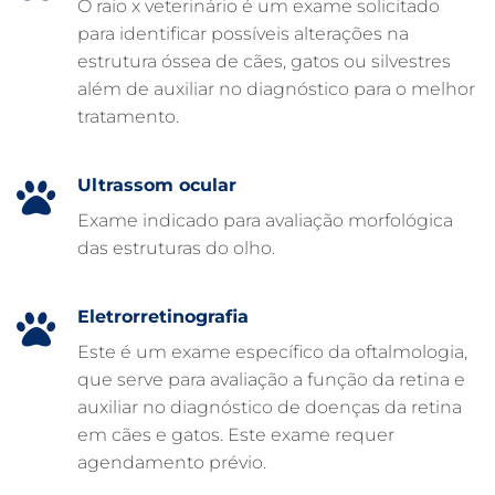
O raio x veterinário é um exame solicitado
para identificar possíveis alterações na
EMERGÊNCIA PARA PETS
estrutura óssea de cães, gatos ou silvestres
DERMATOLOGISTA VETERINÁRIO
além de auxiliar no diagnóstico para o melhor
tratamento.
CUIDADOS INTENSIVOS EM ANIMAIS
CUIDADOS EM ANIMAIS 24 HORAS
Ultrassom ocular
CLÍNICA VETERINÁRIA ARCA
Exame indicado para avaliação morfológica
CLÍNICA VETERINÁRIA 24 HORAS
das estruturas do olho.
CARDIOLOGISTA VETERINÁRIO
ATENDIMENTO VETERINÁRIO
Eletrorretinografia
Este é um exame específico da oftalmologia,
que serve para avaliação a função da retina e
auxiliar no diagnóstico de doenças da retina
em cães e gatos. Este exame requer
agendamento prévio.