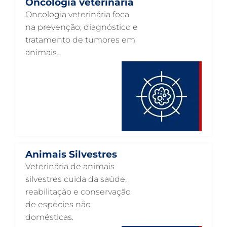
Oncologia veterinária
HOSPITAL PARA ANIMAIS EM GUARULHOS
Oncologia veterinária foca
na prevenção, diagnóstico e
HEMATOLOGIA VETERINÁRIA EM GUARULHOS
tratamento de tumores em
GASTROENTEROLOGIA VETERINÁRIA EM GUARULHOS
animais.
FISIOTERAPIA VETERINÁRIA EM GUARULHOS
FISIOTERAPIA ANIMAL EM GUARULHOS
FARMÁCIA VETERINÁRIA EM GUARULHOS
FARMÁCIA VETERINÁRIA 24H EM GUARULHOS
EXAME DE IMAGEM PARA PET EM GUARULHOS
Animais Silvestres
ENDOSCOPIA EM PETS EM GUARULHOS
Veterinária de animais
ENDOCRINOLOGIA VETERINÁRIA EM GUARULHOS
silvestres cuida da saúde,
reabilitação e conservação
EMERGÊNCIA VETERINÁRIA EM GUARULHOS
de espécies não
EMERGÊNCIA PARA PETS EM GUARULHOS
domésticas.