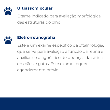
CUIDADOS EM ANIMAIS 24 HORAS
Ultrassom ocular
CLÍNICA VETERINÁRIA ARCA
Exame indicado para avaliação morfológica
CLÍNICA VETERINÁRIA 24 HORAS
das estruturas do olho.
CARDIOLOGISTA VETERINÁRIO
ATENDIMENTO VETERINÁRIO
Eletrorretinografia
Este é um exame específico da oftalmologia,
que serve para avaliação a função da retina e
auxiliar no diagnóstico de doenças da retina
em cães e gatos. Este exame requer
agendamento prévio.