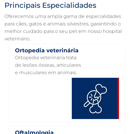
Principais Especialidades
ULTRASSONOGRAFIA PARA CACHORRO EM GUARULHOS
Oferecemos uma ampla gama de especialidades
ULTRASSOM VETERINÁRIO EM GUARULHOS
para cães, gatos e animais silvestres, garantindo o
melhor cuidado para o seu pet em nosso hospital
TRATAMENTO DE ANIMAIS EM GUARULHOS
veterinário.
RAIO X VETERINÁRIO EM GUARULHOS
Ortopedia veterinária
PNEUMOLOGIA VETERINÁRIA EM GUARULHOS
Ortopedia veterinária trata
OTOSCOPIA VETERINÁRIA EM GUARULHOS
de lesões ósseas, articulares
e musculares em animais.
OTOSCOPIA DIGITAL VETERINÁRIA EM GUARULHOS
ORTOPEDIA VETERINÁRIA EM GUARULHOS
ONCOLOGIA ANIMAL EM GUARULHOS
OFTALMOLOGIA VETERINÁRIA EM GUARULHOS
ODONTOLOGIA VETERINÁRIA EM GUARULHOS
NUTRIÇÃO ANIMAL EM GUARULHOS
Oftalmologia