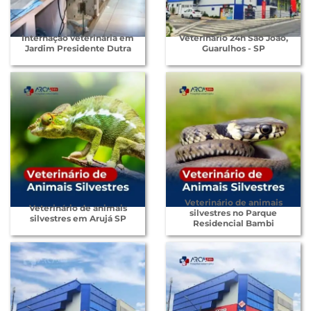
Internação veterinária em
Veterinário 24h São João,
Jardim Presidente Dutra
Guarulhos - SP
Veterinário de animais
Veterinário de animais
silvestres no Parque
silvestres em Arujá SP
Residencial Bambi