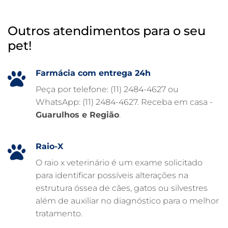
HOSPITAL VETERINÁRIO 24H
Outros atendimentos para o seu
HOSPITAL VETERINÁRIO 24 HORAS
pet!
HOSPITAL VETERINÁRIO
HOSPITAL PARA ANIMAIS
Farmácia com entrega 24h
FISIOTERAPIA VETERINÁRIA
Peça por telefone: (11) 2484-4627 ou
WhatsApp: (11) 2484-4627. Receba em casa -
FARMÁCIA VETERINÁRIA 24H
Guarulhos e Região
.
FARMÁCIA VETERINÁRIA
EXAME DE IMAGEM PARA PET
Raio-X
EMERGÊNCIA VETERINÁRIA
O raio x veterinário é um exame solicitado
para identificar possíveis alterações na
EMERGÊNCIA PARA PETS
estrutura óssea de cães, gatos ou silvestres
DERMATOLOGISTA VETERINÁRIO
além de auxiliar no diagnóstico para o melhor
tratamento.
CUIDADOS INTENSIVOS EM ANIMAIS