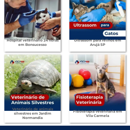
Hospital veterinário 24 horas
Ultrassom para felinos em
em Bonsucesso
Arujá SP
Veterinário de animais
Fisioterapia veterinária em
silvestres em Jardim
Vila Carmela
Normandia