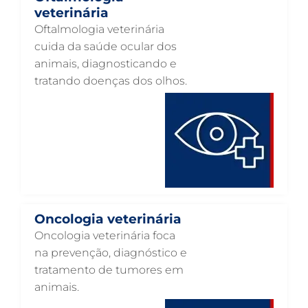
NEUROLOGIA ANIMAL EM GUARULHOS
veterinária
Oftalmologia veterinária
NEFROLOGIA VETERINÁRIA EM GUARULHOS
cuida da saúde ocular dos
LABORATÓRIO PET EM GUARULHOS
animais, diagnosticando e
tratando doenças dos olhos.
INTERNAÇÃO VETERINÁRIA EM GUARULHOS
INTERNAÇÃO VETERINÁRIA 24 HORAS EM GUARULHOS
INTENSIVISMO VETERINÁRIO EM GUARULHOS
HOSPITAL VETERINÁRIO EM GUARULHOS
HOSPITAL VETERINÁRIO 24H EM GUARULHOS
HOSPITAL VETERINÁRIO 24 HORAS EM GUARULHOS
Oncologia veterinária
HOSPITAL PARA ANIMAIS EM GUARULHOS
Oncologia veterinária foca
na prevenção, diagnóstico e
HEMATOLOGIA VETERINÁRIA EM GUARULHOS
tratamento de tumores em
GASTROENTEROLOGIA VETERINÁRIA EM GUARULHOS
animais.
FISIOTERAPIA VETERINÁRIA EM GUARULHOS