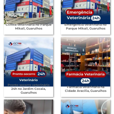
Clínica veterinária no Parque
Emergência veterinária no
Mikail, Guarulhos
Parque Mikail, Guarulhos
Pronto socorro veterinário
Farmácia veterinária na
24h no Jardim Cocaia,
Cidade Aracília, Guarulhos
Guarulhos