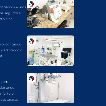
CARDIOLOGIA VETERINÁRIA EM
GUARULHOS
 modernos e uma
dos seguros e
ATENDIMENTO VETERINÁRIO EM
eto e na
GUARULHOS
ANIMAIS SILVESTRES EM GUARULHOS
ANESTESIOLOGIA VETERINÁRIA EM
GUARULHOS
ro, contando
ACUPUNTURA VETERINÁRIA EM
, garantindo o
GUARULHOS
t.
VETERINÁRIO PARA GATOS
VETERINÁRIO PARA CACHORROS
VETERINÁRIO DE ANIMAIS SILVESTRES
a com
VETERINÁRIO URGENTE
cionando
nforto e
VETERINÁRIO DE PLANTÃO
capturada.
VETERINÁRIO 24 HORAS