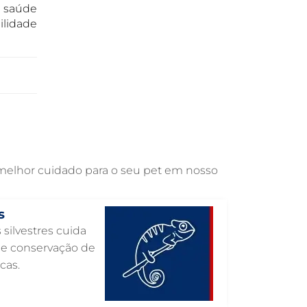
 saúde
OTOSCOPIA VETERINÁRIA EM
GUARULHOS
ilidade
OTOSCOPIA DIGITAL VETERINÁRIA EM
GUARULHOS
ORTOPEDIA VETERINÁRIA EM
GUARULHOS
ONCOLOGIA ANIMAL EM GUARULHOS
OFTALMOLOGIA VETERINÁRIA EM
GUARULHOS
 melhor cuidado para o seu pet em nosso
ODONTOLOGIA VETERINÁRIA EM
GUARULHOS
s
NUTRIÇÃO ANIMAL EM GUARULHOS
 silvestres cuida
NEUROLOGIA ANIMAL EM GUARULHOS
o e conservação de
cas.
NEFROLOGIA VETERINÁRIA EM
GUARULHOS
LABORATÓRIO PET EM GUARULHOS