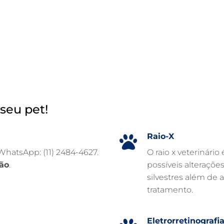
seu pet!
Raio-X
 WhatsApp: (11) 2484-4627.
O raio x veterinário
ão
.
possíveis alteraçõe
silvestres além de 
tratamento.
Eletrorretinografi