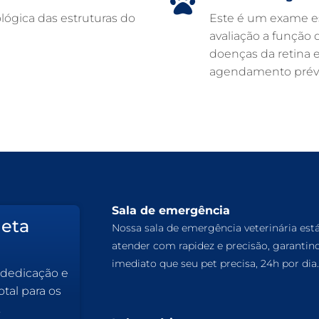
lógica das estruturas do
Este é um exame es
avaliação a função d
doenças da retina 
agendamento prévi
Sala de emergência
leta
Nossa sala de emergência veterinária est
atender com rapidez e precisão, garantin
imediato que seu pet precisa, 24h por dia.
 dedicação e
tal para os
.