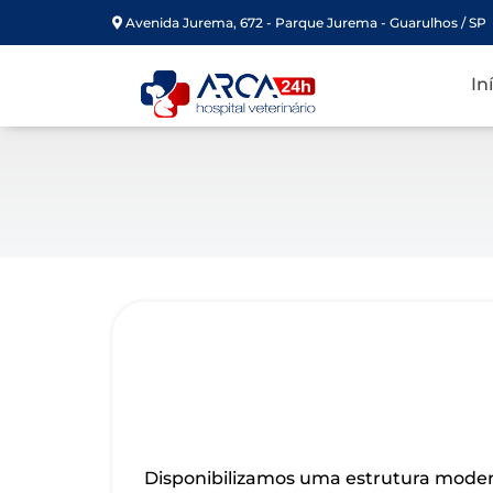
Avenida Jurema, 672 - Parque Jurema - Guarulhos / SP
In
Disponibilizamos uma estrutura moder