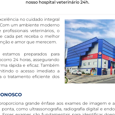
nosso hospital veterinário 24h.
excelência no cuidado integral
ão. Com um ambiente moderno
rofissionais veterinários, o
que cada pet receba o melhor
tenção e amor que merecem.
a estamos preparados para
corro 24 horas, assegurando
forma rápida e eficaz. Também
itindo o acesso imediato a
 o tratamento eficiente dos
 CONOSCO
s proporciona grande ênfase aos exames de imagem e a
ponta, como ultrassonografia, radiografia digital e endo
s. Esses exames são fundamentais para identificar doe