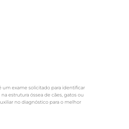
GASTROENTEROLOGIA VETERINÁRIA EM
GUARULHOS
FISIOTERAPIA VETERINÁRIA EM
GUARULHOS
FISIOTERAPIA ANIMAL EM GUARULHOS
FARMÁCIA VETERINÁRIA EM
GUARULHOS
FARMÁCIA VETERINÁRIA 24H EM
GUARULHOS
EXAME DE IMAGEM PARA PET EM
GUARULHOS
 é um exame solicitado para identificar
ENDOSCOPIA EM PETS EM GUARULHOS
s na estrutura óssea de cães, gatos ou
ENDOCRINOLOGIA VETERINÁRIA EM
auxiliar no diagnóstico para o melhor
GUARULHOS
EMERGÊNCIA VETERINÁRIA EM
GUARULHOS
a
EMERGÊNCIA PARA PETS EM