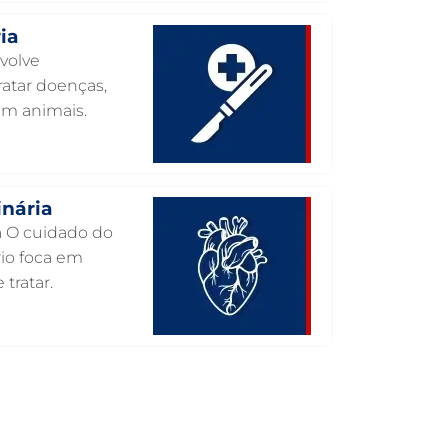
INTERNAÇÃO VETERINÁRIA EM
ia
GUARULHOS
nvolve
INTERNAÇÃO VETERINÁRIA 24 HORAS
atar doenças,
EM GUARULHOS
em animais.
INTENSIVISMO VETERINÁRIO EM
GUARULHOS
HOSPITAL VETERINÁRIO EM
GUARULHOS
inária
ia O cuidado do
HOSPITAL VETERINÁRIO 24H EM
rio foca em
GUARULHOS
 tratar.
HOSPITAL VETERINÁRIO 24 HORAS EM
GUARULHOS
HOSPITAL PARA ANIMAIS EM
GUARULHOS
HEMATOLOGIA VETERINÁRIA EM
GUARULHOS