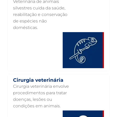
Veterinária de animais
ENDOCRINOLOGIA VETERINÁRIA EM GUARULHOS
silvestres cuida da saúde,
reabilitação e conservação
EMERGÊNCIA VETERINÁRIA EM GUARULHOS
de espécies não
EMERGÊNCIA PARA PETS EM GUARULHOS
domésticas.
DERMATOLOGISTA VETERINÁRIO EM GUARULHOS
DERMATOLOGIA VETERINÁRIA EM GUARULHOS
CUIDADOS INTENSIVOS EM ANIMAIS EM GUARULHOS
CUIDADOS EM ANIMAIS 24 HORAS EM GUARULHOS
CLÍNICA VETERINÁRIA EM GUARULHOS
Cirurgia veterinária
CLÍNICA VETERINÁRIA 24 HORAS EM GUARULHOS
Cirurgia veterinária envolve
CIRURGIA VETERINÁRIA GERAL EM GUARULHOS
procedimentos para tratar
doenças, lesões ou
CARDIOLOGISTA VETERINÁRIO EM GUARULHOS
condições em animais.
CARDIOLOGIA VETERINÁRIA EM GUARULHOS