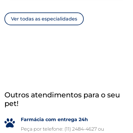
ULTRASSOM VETERINÁRIO
Ver todas as especialidades
TRATAMENTO DE ANIMAIS
RAIO X VETERINÁRIO
OTOSCOPIA VETERINÁRIA
OTOSCOPIA DIGITAL VETERINÁRIA
INTERNAÇÃO VETERINÁRIA 24 HORAS
INTERNAÇÃO VETERINÁRIA
HOSPITAL VETERINÁRIO 24H
Outros atendimentos para o seu
HOSPITAL VETERINÁRIO 24 HORAS
pet!
HOSPITAL VETERINÁRIO
HOSPITAL PARA ANIMAIS
Farmácia com entrega 24h
FISIOTERAPIA VETERINÁRIA
Peça por telefone: (11) 2484-4627 ou