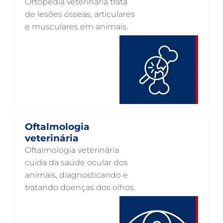
Ortopedia veterinária trata
OTOSCOPIA VETERINÁRIA EM GUARULHOS
de lesões ósseas, articulares
e musculares em animais.
OTOSCOPIA DIGITAL VETERINÁRIA EM GUARULHOS
ORTOPEDIA VETERINÁRIA EM GUARULHOS
ONCOLOGIA ANIMAL EM GUARULHOS
OFTALMOLOGIA VETERINÁRIA EM GUARULHOS
ODONTOLOGIA VETERINÁRIA EM GUARULHOS
NUTRIÇÃO ANIMAL EM GUARULHOS
Oftalmologia
NEUROLOGIA ANIMAL EM GUARULHOS
veterinária
Oftalmologia veterinária
NEFROLOGIA VETERINÁRIA EM GUARULHOS
cuida da saúde ocular dos
LABORATÓRIO PET EM GUARULHOS
animais, diagnosticando e
tratando doenças dos olhos.
INTERNAÇÃO VETERINÁRIA EM GUARULHOS
INTERNAÇÃO VETERINÁRIA 24 HORAS EM GUARULHOS