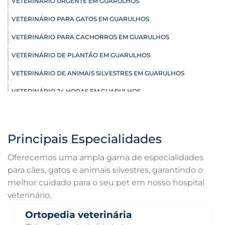
VETERINÁRIO URGENTE EM GUARULHOS
VETERINÁRIO PARA GATOS EM GUARULHOS
VETERINÁRIO PARA CACHORROS EM GUARULHOS
VETERINÁRIO DE PLANTÃO EM GUARULHOS
VETERINÁRIO DE ANIMAIS SILVESTRES EM GUARULHOS
VETERINÁRIO 24 HORAS EM GUARULHOS
ULTRASSONOGRAFIA VETERINÁRIA EM GUARULHOS
ULTRASSONOGRAFIA PARA GATO EM GUARULHOS
Principais Especialidades
ULTRASSONOGRAFIA PARA CACHORRO EM GUARULHOS
Oferecemos uma ampla gama de especialidades
ULTRASSOM VETERINÁRIO EM GUARULHOS
para cães, gatos e animais silvestres, garantindo o
melhor cuidado para o seu pet em nosso hospital
TRATAMENTO DE ANIMAIS EM GUARULHOS
veterinário.
RAIO X VETERINÁRIO EM GUARULHOS
Ortopedia veterinária
PNEUMOLOGIA VETERINÁRIA EM GUARULHOS