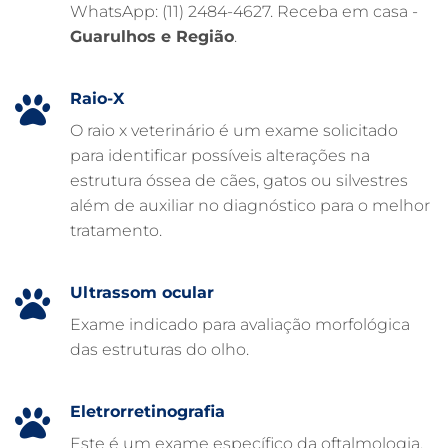
WhatsApp: (11) 2484-4627. Receba em casa -
FARMÁCIA VETERINÁRIA 24H
Guarulhos e Região
.
FARMÁCIA VETERINÁRIA
EXAME DE IMAGEM PARA PET
Raio-X
EMERGÊNCIA VETERINÁRIA
O raio x veterinário é um exame solicitado
para identificar possíveis alterações na
EMERGÊNCIA PARA PETS
estrutura óssea de cães, gatos ou silvestres
DERMATOLOGISTA VETERINÁRIO
além de auxiliar no diagnóstico para o melhor
tratamento.
CUIDADOS INTENSIVOS EM ANIMAIS
CUIDADOS EM ANIMAIS 24 HORAS
Ultrassom ocular
CLÍNICA VETERINÁRIA ARCA
Exame indicado para avaliação morfológica
CLÍNICA VETERINÁRIA 24 HORAS
das estruturas do olho.
CARDIOLOGISTA VETERINÁRIO
ATENDIMENTO VETERINÁRIO
Eletrorretinografia
Este é um exame específico da oftalmologia,