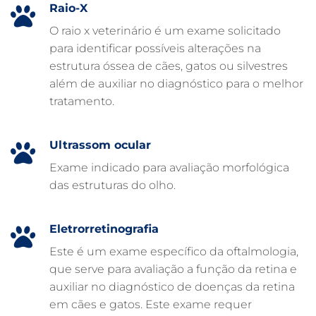
Raio-X
EMERGÊNCIA VETERINÁRIA
O raio x veterinário é um exame solicitado
para identificar possíveis alterações na
EMERGÊNCIA PARA PETS
estrutura óssea de cães, gatos ou silvestres
DERMATOLOGISTA VETERINÁRIO
além de auxiliar no diagnóstico para o melhor
tratamento.
CUIDADOS INTENSIVOS EM ANIMAIS
CUIDADOS EM ANIMAIS 24 HORAS
Ultrassom ocular
CLÍNICA VETERINÁRIA ARCA
Exame indicado para avaliação morfológica
CLÍNICA VETERINÁRIA 24 HORAS
das estruturas do olho.
CARDIOLOGISTA VETERINÁRIO
ATENDIMENTO VETERINÁRIO
Eletrorretinografia
Este é um exame específico da oftalmologia,
que serve para avaliação a função da retina e
auxiliar no diagnóstico de doenças da retina
em cães e gatos. Este exame requer