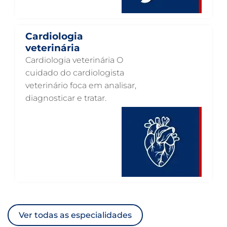
ACUPUNTURA VETERINÁRIA EM GUARULHOS
VETERINÁRIO PARA GATOS
Cardiologia
veterinária
VETERINÁRIO PARA CACHORROS
Cardiologia veterinária O
VETERINÁRIO DE ANIMAIS SILVESTRES
cuidado do cardiologista
veterinário foca em analisar,
VETERINÁRIO URGENTE
diagnosticar e tratar.
VETERINÁRIO DE PLANTÃO
VETERINÁRIO 24 HORAS
ULTRASSONOGRAFIA VETERINÁRIA
ULTRASSONOGRAFIA PARA GATO
ULTRASSONOGRAFIA PARA CACHORRO
ULTRASSOM VETERINÁRIO
Ver todas as especialidades
TRATAMENTO DE ANIMAIS