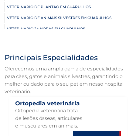
VETERINÁRIO DE PLANTÃO EM GUARULHOS
VETERINÁRIO DE ANIMAIS SILVESTRES EM GUARULHOS
VETERINÁRIO 24 HORAS EM GUARULHOS
ULTRASSONOGRAFIA VETERINÁRIA EM GUARULHOS
ULTRASSONOGRAFIA PARA GATO EM GUARULHOS
Principais Especialidades
ULTRASSONOGRAFIA PARA CACHORRO EM GUARULHOS
Oferecemos uma ampla gama de especialidades
ULTRASSOM VETERINÁRIO EM GUARULHOS
para cães, gatos e animais silvestres, garantindo o
melhor cuidado para o seu pet em nosso hospital
TRATAMENTO DE ANIMAIS EM GUARULHOS
veterinário.
RAIO X VETERINÁRIO EM GUARULHOS
Ortopedia veterinária
PNEUMOLOGIA VETERINÁRIA EM GUARULHOS
Ortopedia veterinária trata
OTOSCOPIA VETERINÁRIA EM GUARULHOS
de lesões ósseas, articulares
e musculares em animais.
OTOSCOPIA DIGITAL VETERINÁRIA EM GUARULHOS