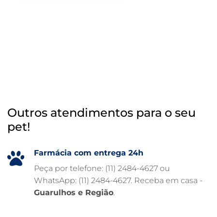
RAIO X VETERINÁRIO
OTOSCOPIA VETERINÁRIA
OTOSCOPIA DIGITAL VETERINÁRIA
INTERNAÇÃO VETERINÁRIA 24 HORAS
INTERNAÇÃO VETERINÁRIA
HOSPITAL VETERINÁRIO 24H
Outros atendimentos para o seu
HOSPITAL VETERINÁRIO 24 HORAS
pet!
HOSPITAL VETERINÁRIO
HOSPITAL PARA ANIMAIS
Farmácia com entrega 24h
FISIOTERAPIA VETERINÁRIA
Peça por telefone: (11) 2484-4627 ou
WhatsApp: (11) 2484-4627. Receba em casa -
FARMÁCIA VETERINÁRIA 24H
Guarulhos e Região
.
FARMÁCIA VETERINÁRIA
EXAME DE IMAGEM PARA PET