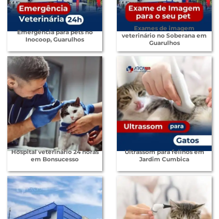
Exames de imagem
Emergência para pets no
veterinário no Soberana em
Inocoop, Guarulhos
Guarulhos
Hospital veterinário 24 horas
Ultrassom para felinos em
em Bonsucesso
Jardim Cumbica