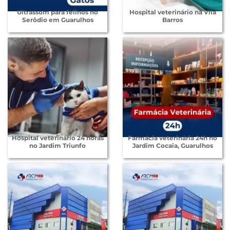
Ultrassom para felinos no
Hospital veterinário na Vila
Serôdio em Guarulhos
Barros
Hospital veterinário 24 horas
Farmácia veterinária 24h no
no Jardim Triunfo
Jardim Cocaia, Guarulhos