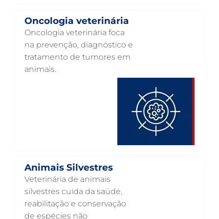
HOSPITAL VETERINÁRIO 24 HORAS EM GUARULHOS
Oncologia veterinária
HOSPITAL PARA ANIMAIS EM GUARULHOS
Oncologia veterinária foca
na prevenção, diagnóstico e
HEMATOLOGIA VETERINÁRIA EM GUARULHOS
tratamento de tumores em
GASTROENTEROLOGIA VETERINÁRIA EM GUARULHOS
animais.
FISIOTERAPIA VETERINÁRIA EM GUARULHOS
FISIOTERAPIA ANIMAL EM GUARULHOS
FARMÁCIA VETERINÁRIA EM GUARULHOS
FARMÁCIA VETERINÁRIA 24H EM GUARULHOS
EXAME DE IMAGEM PARA PET EM GUARULHOS
Animais Silvestres
ENDOSCOPIA EM PETS EM GUARULHOS
Veterinária de animais
ENDOCRINOLOGIA VETERINÁRIA EM GUARULHOS
silvestres cuida da saúde,
reabilitação e conservação
EMERGÊNCIA VETERINÁRIA EM GUARULHOS
de espécies não