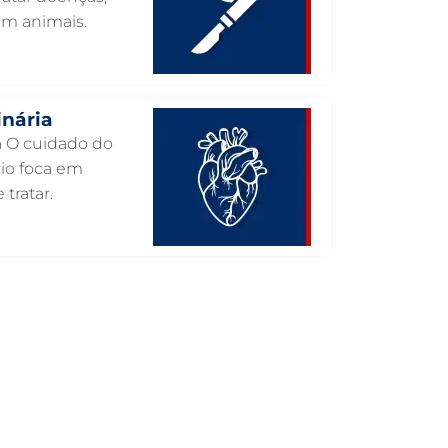
em animais.
INTERNAÇÃO VETERINÁRIA EM
GUARULHOS
INTERNAÇÃO VETERINÁRIA 24 HORAS
EM GUARULHOS
inária
INTENSIVISMO VETERINÁRIO EM
ia O cuidado do
GUARULHOS
rio foca em
HOSPITAL VETERINÁRIO EM
 tratar.
GUARULHOS
HOSPITAL VETERINÁRIO 24H EM
GUARULHOS
HOSPITAL VETERINÁRIO 24 HORAS EM
GUARULHOS
HOSPITAL PARA ANIMAIS EM
GUARULHOS
HEMATOLOGIA VETERINÁRIA EM
GUARULHOS