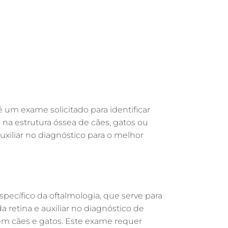
GASTROENTEROLOGIA VETERINÁRIA EM
GUARULHOS
FISIOTERAPIA VETERINÁRIA EM
GUARULHOS
FISIOTERAPIA ANIMAL EM GUARULHOS
FARMÁCIA VETERINÁRIA EM
GUARULHOS
FARMÁCIA VETERINÁRIA 24H EM
 é um exame solicitado para identificar
GUARULHOS
s na estrutura óssea de cães, gatos ou
EXAME DE IMAGEM PARA PET EM
auxiliar no diagnóstico para o melhor
GUARULHOS
ENDOSCOPIA EM PETS EM GUARULHOS
ENDOCRINOLOGIA VETERINÁRIA EM
a
GUARULHOS
pecífico da oftalmologia, que serve para
EMERGÊNCIA VETERINÁRIA EM
a retina e auxiliar no diagnóstico de
GUARULHOS
em cães e gatos. Este exame requer
EMERGÊNCIA PARA PETS EM