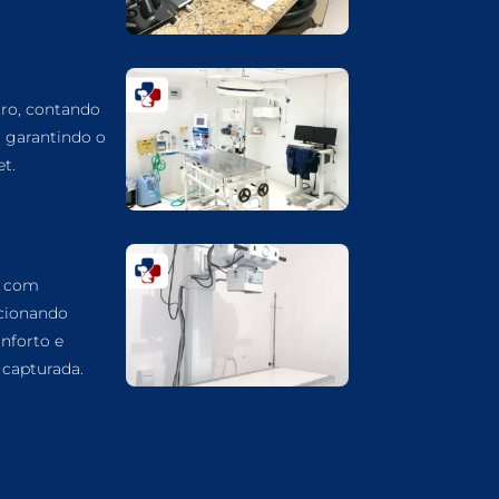
CARDIOLOGIA VETERINÁRIA EM
GUARULHOS
ATENDIMENTO VETERINÁRIO EM
GUARULHOS
ro, contando
ANIMAIS SILVESTRES EM GUARULHOS
, garantindo o
t.
ANESTESIOLOGIA VETERINÁRIA EM
GUARULHOS
ACUPUNTURA VETERINÁRIA EM
GUARULHOS
a com
VETERINÁRIO PARA GATOS
cionando
VETERINÁRIO PARA CACHORROS
nforto e
capturada.
VETERINÁRIO DE ANIMAIS SILVESTRES
VETERINÁRIO URGENTE
VETERINÁRIO DE PLANTÃO
VETERINÁRIO 24 HORAS