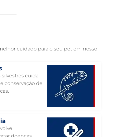
OTOSCOPIA VETERINÁRIA EM
GUARULHOS
OTOSCOPIA DIGITAL VETERINÁRIA EM
GUARULHOS
ORTOPEDIA VETERINÁRIA EM
GUARULHOS
 melhor cuidado para o seu pet em nosso
ONCOLOGIA ANIMAL EM GUARULHOS
OFTALMOLOGIA VETERINÁRIA EM
s
GUARULHOS
 silvestres cuida
ODONTOLOGIA VETERINÁRIA EM
o e conservação de
GUARULHOS
cas.
NUTRIÇÃO ANIMAL EM GUARULHOS
NEUROLOGIA ANIMAL EM GUARULHOS
NEFROLOGIA VETERINÁRIA EM
ia
GUARULHOS
nvolve
LABORATÓRIO PET EM GUARULHOS
atar doenças,