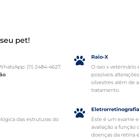
seu pet!
Raio-X
 WhatsApp: (11) 2484-4627.
O raio x veterinário
ão
.
possíveis alteraçõe
silvestres além de 
tratamento.
Eletrorretinografi
lógica das estruturas do
Este é um exame es
avaliação a função d
doenças da retina 