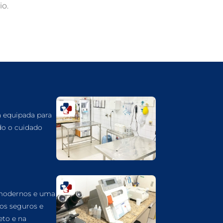
o.
GUARULHOS
DERMATOLOGISTA VETERINÁRIO EM
GUARULHOS
DERMATOLOGIA VETERINÁRIA EM
GUARULHOS
CUIDADOS INTENSIVOS EM ANIMAIS EM
GUARULHOS
CUIDADOS EM ANIMAIS 24 HORAS EM
GUARULHOS
á equipada para
do o cuidado
CLÍNICA VETERINÁRIA EM GUARULHOS
CLÍNICA VETERINÁRIA 24 HORAS EM
GUARULHOS
CIRURGIA VETERINÁRIA GERAL EM
GUARULHOS
 modernos e uma
CARDIOLOGISTA VETERINÁRIO EM
dos seguros e
GUARULHOS
eto e na