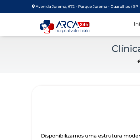
Avenida Jurema, 672 - Parque Jurema - Guarulhos / SP
In
Clíni
Disponibilizamos uma estrutura moder