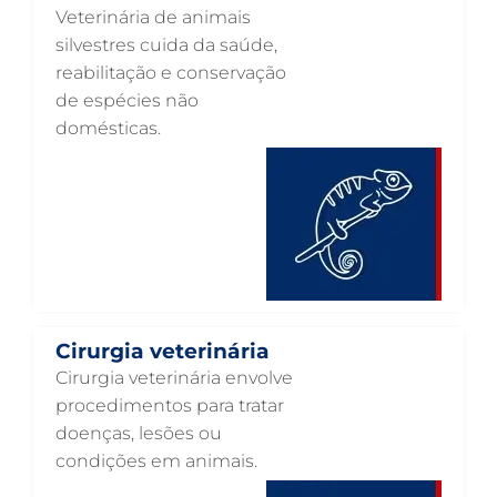
Veterinária de animais
ENDOCRINOLOGIA VETERINÁRIA EM GUARULHOS
silvestres cuida da saúde,
reabilitação e conservação
EMERGÊNCIA VETERINÁRIA EM GUARULHOS
de espécies não
EMERGÊNCIA PARA PETS EM GUARULHOS
domésticas.
DERMATOLOGISTA VETERINÁRIO EM GUARULHOS
DERMATOLOGIA VETERINÁRIA EM GUARULHOS
CUIDADOS INTENSIVOS EM ANIMAIS EM GUARULHOS
CUIDADOS EM ANIMAIS 24 HORAS EM GUARULHOS
CLÍNICA VETERINÁRIA EM GUARULHOS
Cirurgia veterinária
CLÍNICA VETERINÁRIA 24 HORAS EM GUARULHOS
Cirurgia veterinária envolve
CIRURGIA VETERINÁRIA GERAL EM GUARULHOS
procedimentos para tratar
doenças, lesões ou
CARDIOLOGISTA VETERINÁRIO EM GUARULHOS
condições em animais.
CARDIOLOGIA VETERINÁRIA EM GUARULHOS