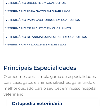
VETERINÁRIO URGENTE EM GUARULHOS
VETERINÁRIO PARA GATOS EM GUARULHOS
VETERINÁRIO PARA CACHORROS EM GUARULHOS
VETERINÁRIO DE PLANTÃO EM GUARULHOS
VETERINÁRIO DE ANIMAIS SILVESTRES EM GUARULHOS
VETERINÁRIO 24 HORAS EM GUARULHOS
ULTRASSONOGRAFIA VETERINÁRIA EM GUARULHOS
ULTRASSONOGRAFIA PARA GATO EM GUARULHOS
Principais Especialidades
ULTRASSONOGRAFIA PARA CACHORRO EM GUARULHOS
Oferecemos uma ampla gama de especialidades
ULTRASSOM VETERINÁRIO EM GUARULHOS
para cães, gatos e animais silvestres, garantindo o
melhor cuidado para o seu pet em nosso hospital
TRATAMENTO DE ANIMAIS EM GUARULHOS
veterinário.
RAIO X VETERINÁRIO EM GUARULHOS
Ortopedia veterinária
PNEUMOLOGIA VETERINÁRIA EM GUARULHOS