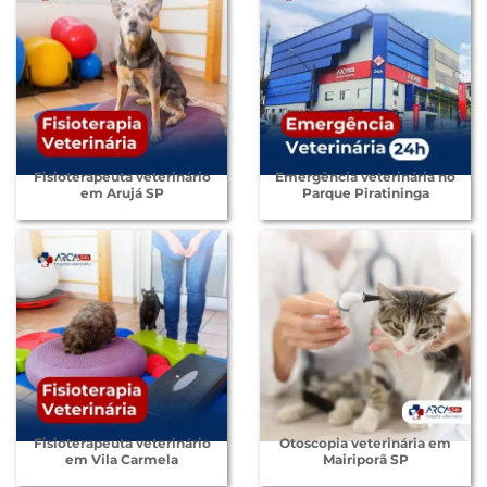
Fisioterapeuta veterinário
Emergência veterinária no
em Arujá SP
Parque Piratininga
Fisioterapeuta veterinário
Otoscopia veterinária em
em Vila Carmela
Mairiporã SP