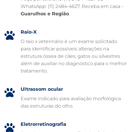
WhatsApp: (11) 2484-4627. Receba em casa -
FARMÁCIA VETERINÁRIA 24H
Guarulhos e Região
.
FARMÁCIA VETERINÁRIA
EXAME DE IMAGEM PARA PET
Raio-X
EMERGÊNCIA VETERINÁRIA
O raio x veterinário é um exame solicitado
para identificar possíveis alterações na
EMERGÊNCIA PARA PETS
estrutura óssea de cães, gatos ou silvestres
DERMATOLOGISTA VETERINÁRIO
além de auxiliar no diagnóstico para o melhor
tratamento.
CUIDADOS INTENSIVOS EM ANIMAIS
CUIDADOS EM ANIMAIS 24 HORAS
Ultrassom ocular
CLÍNICA VETERINÁRIA ARCA
Exame indicado para avaliação morfológica
CLÍNICA VETERINÁRIA 24 HORAS
das estruturas do olho.
CARDIOLOGISTA VETERINÁRIO
ATENDIMENTO VETERINÁRIO
Eletrorretinografia