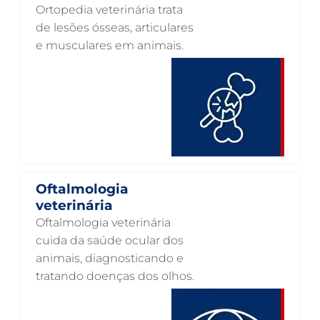
Ortopedia veterinária trata
OTOSCOPIA VETERINÁRIA EM GUARULHOS
de lesões ósseas, articulares
e musculares em animais.
OTOSCOPIA DIGITAL VETERINÁRIA EM GUARULHOS
ORTOPEDIA VETERINÁRIA EM GUARULHOS
ONCOLOGIA ANIMAL EM GUARULHOS
OFTALMOLOGIA VETERINÁRIA EM GUARULHOS
ODONTOLOGIA VETERINÁRIA EM GUARULHOS
NUTRIÇÃO ANIMAL EM GUARULHOS
Oftalmologia
NEUROLOGIA ANIMAL EM GUARULHOS
veterinária
Oftalmologia veterinária
NEFROLOGIA VETERINÁRIA EM GUARULHOS
cuida da saúde ocular dos
LABORATÓRIO PET EM GUARULHOS
animais, diagnosticando e
tratando doenças dos olhos.
INTERNAÇÃO VETERINÁRIA EM GUARULHOS
INTERNAÇÃO VETERINÁRIA 24 HORAS EM GUARULHOS