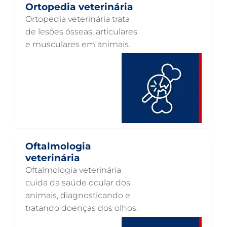
Ortopedia veterinária
PNEUMOLOGIA VETERINÁRIA EM GUARULHOS
Ortopedia veterinária trata
OTOSCOPIA VETERINÁRIA EM GUARULHOS
de lesões ósseas, articulares
e musculares em animais.
OTOSCOPIA DIGITAL VETERINÁRIA EM GUARULHOS
ORTOPEDIA VETERINÁRIA EM GUARULHOS
ONCOLOGIA ANIMAL EM GUARULHOS
OFTALMOLOGIA VETERINÁRIA EM GUARULHOS
ODONTOLOGIA VETERINÁRIA EM GUARULHOS
NUTRIÇÃO ANIMAL EM GUARULHOS
Oftalmologia
NEUROLOGIA ANIMAL EM GUARULHOS
veterinária
Oftalmologia veterinária
NEFROLOGIA VETERINÁRIA EM GUARULHOS
cuida da saúde ocular dos
LABORATÓRIO PET EM GUARULHOS
animais, diagnosticando e
tratando doenças dos olhos.
INTERNAÇÃO VETERINÁRIA EM GUARULHOS