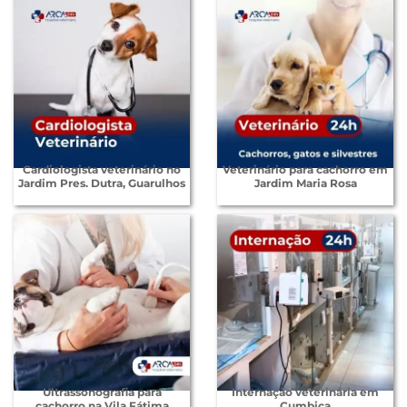
Cardiologista veterinário no
Veterinário para cachorro em
Jardim Pres. Dutra, Guarulhos
Jardim Maria Rosa
Ultrassonografia para
Internação veterinária em
cachorro na Vila Fátima
Cumbica