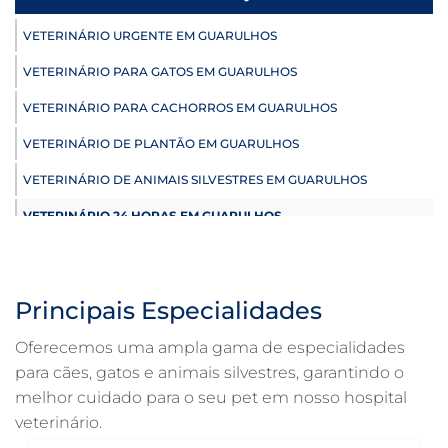
VETERINÁRIO URGENTE EM GUARULHOS
VETERINÁRIO PARA GATOS EM GUARULHOS
VETERINÁRIO PARA CACHORROS EM GUARULHOS
VETERINÁRIO DE PLANTÃO EM GUARULHOS
VETERINÁRIO DE ANIMAIS SILVESTRES EM GUARULHOS
VETERINÁRIO 24 HORAS EM GUARULHOS
ULTRASSONOGRAFIA VETERINÁRIA EM GUARULHOS
ULTRASSONOGRAFIA PARA GATO EM GUARULHOS
Principais Especialidades
ULTRASSONOGRAFIA PARA CACHORRO EM GUARULHOS
Oferecemos uma ampla gama de especialidades
ULTRASSOM VETERINÁRIO EM GUARULHOS
para cães, gatos e animais silvestres, garantindo o
melhor cuidado para o seu pet em nosso hospital
TRATAMENTO DE ANIMAIS EM GUARULHOS
veterinário.
RAIO X VETERINÁRIO EM GUARULHOS