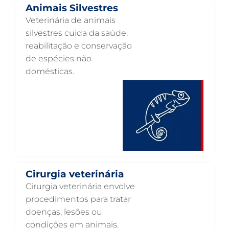
Animais Silvestres
ENDOSCOPIA EM PETS EM GUARULHOS
Veterinária de animais
ENDOCRINOLOGIA VETERINÁRIA EM GUARULHOS
silvestres cuida da saúde,
reabilitação e conservação
EMERGÊNCIA VETERINÁRIA EM GUARULHOS
de espécies não
EMERGÊNCIA PARA PETS EM GUARULHOS
domésticas.
DERMATOLOGISTA VETERINÁRIO EM GUARULHOS
DERMATOLOGIA VETERINÁRIA EM GUARULHOS
CUIDADOS INTENSIVOS EM ANIMAIS EM GUARULHOS
CUIDADOS EM ANIMAIS 24 HORAS EM GUARULHOS
CLÍNICA VETERINÁRIA EM GUARULHOS
Cirurgia veterinária
CLÍNICA VETERINÁRIA 24 HORAS EM GUARULHOS
Cirurgia veterinária envolve
CIRURGIA VETERINÁRIA GERAL EM GUARULHOS
procedimentos para tratar
doenças, lesões ou
CARDIOLOGISTA VETERINÁRIO EM GUARULHOS
condições em animais.