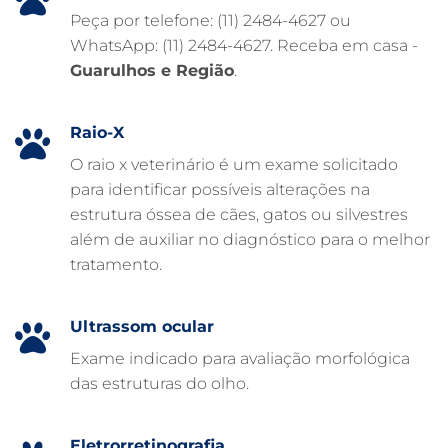
FISIOTERAPIA VETERINÁRIA
Peça por telefone: (11) 2484-4627 ou
WhatsApp: (11) 2484-4627. Receba em casa -
FARMÁCIA VETERINÁRIA 24H
Guarulhos e Região
.
FARMÁCIA VETERINÁRIA
EXAME DE IMAGEM PARA PET
Raio-X
EMERGÊNCIA VETERINÁRIA
O raio x veterinário é um exame solicitado
para identificar possíveis alterações na
EMERGÊNCIA PARA PETS
estrutura óssea de cães, gatos ou silvestres
DERMATOLOGISTA VETERINÁRIO
além de auxiliar no diagnóstico para o melhor
tratamento.
CUIDADOS INTENSIVOS EM ANIMAIS
CUIDADOS EM ANIMAIS 24 HORAS
Ultrassom ocular
CLÍNICA VETERINÁRIA ARCA
Exame indicado para avaliação morfológica
CLÍNICA VETERINÁRIA 24 HORAS
das estruturas do olho.
CARDIOLOGISTA VETERINÁRIO
ATENDIMENTO VETERINÁRIO
Eletrorretinografia