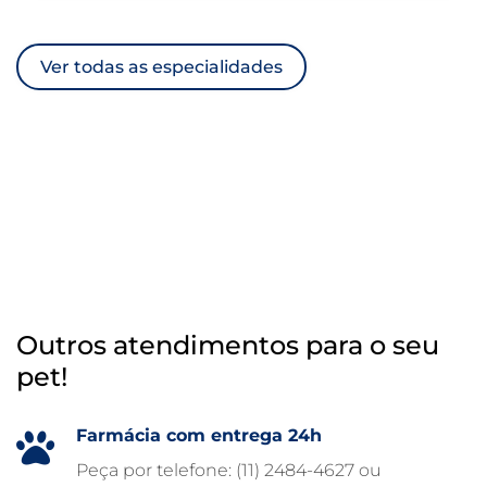
ULTRASSOM VETERINÁRIO
Ver todas as especialidades
TRATAMENTO DE ANIMAIS
RAIO X VETERINÁRIO
OTOSCOPIA VETERINÁRIA
OTOSCOPIA DIGITAL VETERINÁRIA
INTERNAÇÃO VETERINÁRIA 24 HORAS
INTERNAÇÃO VETERINÁRIA
HOSPITAL VETERINÁRIO 24H
Outros atendimentos para o seu
HOSPITAL VETERINÁRIO 24 HORAS
pet!
HOSPITAL VETERINÁRIO
HOSPITAL PARA ANIMAIS
Farmácia com entrega 24h
FISIOTERAPIA VETERINÁRIA
Peça por telefone: (11) 2484-4627 ou