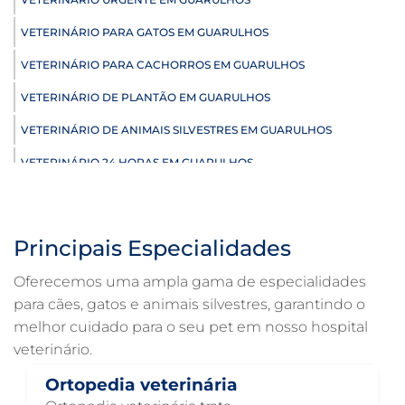
VETERINÁRIO PARA GATOS EM GUARULHOS
VETERINÁRIO PARA CACHORROS EM GUARULHOS
VETERINÁRIO DE PLANTÃO EM GUARULHOS
VETERINÁRIO DE ANIMAIS SILVESTRES EM GUARULHOS
VETERINÁRIO 24 HORAS EM GUARULHOS
ULTRASSONOGRAFIA VETERINÁRIA EM GUARULHOS
ULTRASSONOGRAFIA PARA GATO EM GUARULHOS
Principais Especialidades
ULTRASSONOGRAFIA PARA CACHORRO EM GUARULHOS
Oferecemos uma ampla gama de especialidades
ULTRASSOM VETERINÁRIO EM GUARULHOS
para cães, gatos e animais silvestres, garantindo o
melhor cuidado para o seu pet em nosso hospital
TRATAMENTO DE ANIMAIS EM GUARULHOS
veterinário.
RAIO X VETERINÁRIO EM GUARULHOS
Ortopedia veterinária
PNEUMOLOGIA VETERINÁRIA EM GUARULHOS