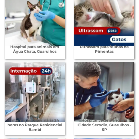
Hospital para animais em
Ultrassom para felinos no
Água Chata, Guarulhos
Pimentas
Internação veterinária 24
Hospital veterinário em
horas no Parque Residencial
Cidade Serodio, Guarulhos -
Bambi
SP