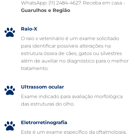
WhatsApp: (11) 2484-4627. Receba em casa -
FARMÁCIA VETERINÁRIA 24H
Guarulhos e Região
.
FARMÁCIA VETERINÁRIA
EXAME DE IMAGEM PARA PET
Raio-X
EMERGÊNCIA VETERINÁRIA
O raio x veterinário é um exame solicitado
para identificar possíveis alterações na
EMERGÊNCIA PARA PETS
estrutura óssea de cães, gatos ou silvestres
DERMATOLOGISTA VETERINÁRIO
além de auxiliar no diagnóstico para o melhor
tratamento.
CUIDADOS INTENSIVOS EM ANIMAIS
CUIDADOS EM ANIMAIS 24 HORAS
Ultrassom ocular
CLÍNICA VETERINÁRIA ARCA
Exame indicado para avaliação morfológica
CLÍNICA VETERINÁRIA 24 HORAS
das estruturas do olho.
CARDIOLOGISTA VETERINÁRIO
ATENDIMENTO VETERINÁRIO
Eletrorretinografia
Este é um exame específico da oftalmologia,