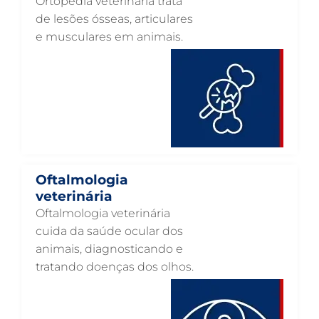
Ortopedia veterinária trata
OTOSCOPIA VETERINÁRIA EM GUARULHOS
de lesões ósseas, articulares
e musculares em animais.
OTOSCOPIA DIGITAL VETERINÁRIA EM GUARULHOS
ORTOPEDIA VETERINÁRIA EM GUARULHOS
ONCOLOGIA ANIMAL EM GUARULHOS
OFTALMOLOGIA VETERINÁRIA EM GUARULHOS
ODONTOLOGIA VETERINÁRIA EM GUARULHOS
NUTRIÇÃO ANIMAL EM GUARULHOS
Oftalmologia
NEUROLOGIA ANIMAL EM GUARULHOS
veterinária
Oftalmologia veterinária
NEFROLOGIA VETERINÁRIA EM GUARULHOS
cuida da saúde ocular dos
LABORATÓRIO PET EM GUARULHOS
animais, diagnosticando e
tratando doenças dos olhos.
INTERNAÇÃO VETERINÁRIA EM GUARULHOS
INTERNAÇÃO VETERINÁRIA 24 HORAS EM GUARULHOS