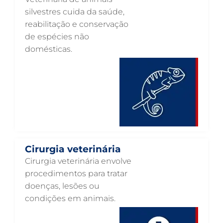
ENDOCRINOLOGIA VETERINÁRIA EM GUARULHOS
silvestres cuida da saúde,
reabilitação e conservação
EMERGÊNCIA VETERINÁRIA EM GUARULHOS
de espécies não
EMERGÊNCIA PARA PETS EM GUARULHOS
domésticas.
DERMATOLOGISTA VETERINÁRIO EM GUARULHOS
DERMATOLOGIA VETERINÁRIA EM GUARULHOS
CUIDADOS INTENSIVOS EM ANIMAIS EM GUARULHOS
CUIDADOS EM ANIMAIS 24 HORAS EM GUARULHOS
CLÍNICA VETERINÁRIA EM GUARULHOS
Cirurgia veterinária
CLÍNICA VETERINÁRIA 24 HORAS EM GUARULHOS
Cirurgia veterinária envolve
CIRURGIA VETERINÁRIA GERAL EM GUARULHOS
procedimentos para tratar
doenças, lesões ou
CARDIOLOGISTA VETERINÁRIO EM GUARULHOS
condições em animais.
CARDIOLOGIA VETERINÁRIA EM GUARULHOS