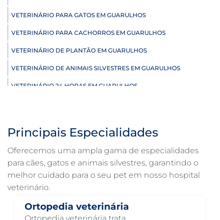
VETERINÁRIO PARA GATOS EM GUARULHOS
VETERINÁRIO PARA CACHORROS EM GUARULHOS
VETERINÁRIO DE PLANTÃO EM GUARULHOS
VETERINÁRIO DE ANIMAIS SILVESTRES EM GUARULHOS
VETERINÁRIO 24 HORAS EM GUARULHOS
ULTRASSONOGRAFIA VETERINÁRIA EM GUARULHOS
ULTRASSONOGRAFIA PARA GATO EM GUARULHOS
Principais Especialidades
ULTRASSONOGRAFIA PARA CACHORRO EM GUARULHOS
Oferecemos uma ampla gama de especialidades
ULTRASSOM VETERINÁRIO EM GUARULHOS
para cães, gatos e animais silvestres, garantindo o
melhor cuidado para o seu pet em nosso hospital
TRATAMENTO DE ANIMAIS EM GUARULHOS
veterinário.
RAIO X VETERINÁRIO EM GUARULHOS
Ortopedia veterinária
PNEUMOLOGIA VETERINÁRIA EM GUARULHOS
Ortopedia veterinária trata