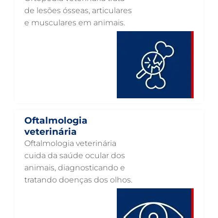
OTOSCOPIA VETERINÁRIA EM GUARULHOS
de lesões ósseas, articulares
e musculares em animais.
OTOSCOPIA DIGITAL VETERINÁRIA EM GUARULHOS
ORTOPEDIA VETERINÁRIA EM GUARULHOS
ONCOLOGIA ANIMAL EM GUARULHOS
OFTALMOLOGIA VETERINÁRIA EM GUARULHOS
ODONTOLOGIA VETERINÁRIA EM GUARULHOS
NUTRIÇÃO ANIMAL EM GUARULHOS
Oftalmologia
NEUROLOGIA ANIMAL EM GUARULHOS
veterinária
Oftalmologia veterinária
NEFROLOGIA VETERINÁRIA EM GUARULHOS
cuida da saúde ocular dos
LABORATÓRIO PET EM GUARULHOS
animais, diagnosticando e
tratando doenças dos olhos.
INTERNAÇÃO VETERINÁRIA EM GUARULHOS
INTERNAÇÃO VETERINÁRIA 24 HORAS EM GUARULHOS
INTENSIVISMO VETERINÁRIO EM GUARULHOS