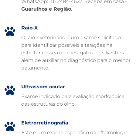
WhatsApp: (11) 2484-4627. Receba em casa -
FARMÁCIA VETERINÁRIA 24H
Guarulhos e Região
.
FARMÁCIA VETERINÁRIA
EXAME DE IMAGEM PARA PET
Raio-X
EMERGÊNCIA VETERINÁRIA
O raio x veterinário é um exame solicitado
para identificar possíveis alterações na
EMERGÊNCIA PARA PETS
estrutura óssea de cães, gatos ou silvestres
DERMATOLOGISTA VETERINÁRIO
além de auxiliar no diagnóstico para o melhor
tratamento.
CUIDADOS INTENSIVOS EM ANIMAIS
CUIDADOS EM ANIMAIS 24 HORAS
Ultrassom ocular
CLÍNICA VETERINÁRIA ARCA
Exame indicado para avaliação morfológica
CLÍNICA VETERINÁRIA 24 HORAS
das estruturas do olho.
CARDIOLOGISTA VETERINÁRIO
ATENDIMENTO VETERINÁRIO
Eletrorretinografia
Este é um exame específico da oftalmologia,