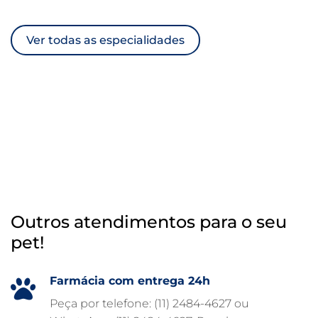
ULTRASSOM VETERINÁRIO
Ver todas as especialidades
TRATAMENTO DE ANIMAIS
RAIO X VETERINÁRIO
OTOSCOPIA VETERINÁRIA
OTOSCOPIA DIGITAL VETERINÁRIA
INTERNAÇÃO VETERINÁRIA 24 HORAS
INTERNAÇÃO VETERINÁRIA
HOSPITAL VETERINÁRIO 24H
Outros atendimentos para o seu
HOSPITAL VETERINÁRIO 24 HORAS
pet!
HOSPITAL VETERINÁRIO
HOSPITAL PARA ANIMAIS
Farmácia com entrega 24h
FISIOTERAPIA VETERINÁRIA
Peça por telefone: (11) 2484-4627 ou