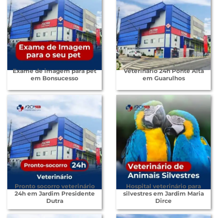
Exame de imagem para pet
Veterinário 24h Ponte Alta
em Bonsucesso
em Guarulhos
Pronto socorro veterinário
Hospital veterinário para
24h em Jardim Presidente
silvestres em Jardim Maria
Dutra
Dirce