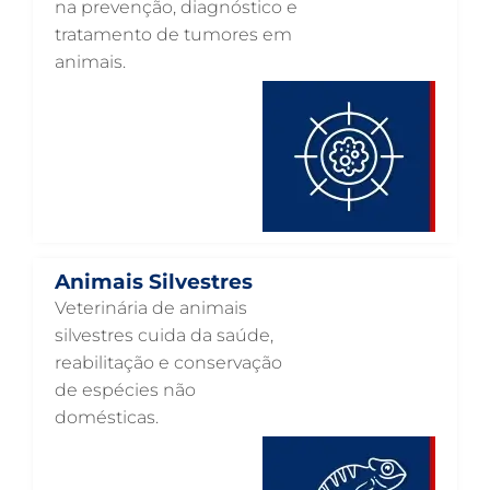
na prevenção, diagnóstico e
HEMATOLOGIA VETERINÁRIA EM GUARULHOS
tratamento de tumores em
GASTROENTEROLOGIA VETERINÁRIA EM GUARULHOS
animais.
FISIOTERAPIA VETERINÁRIA EM GUARULHOS
FISIOTERAPIA ANIMAL EM GUARULHOS
FARMÁCIA VETERINÁRIA EM GUARULHOS
FARMÁCIA VETERINÁRIA 24H EM GUARULHOS
EXAME DE IMAGEM PARA PET EM GUARULHOS
Animais Silvestres
ENDOSCOPIA EM PETS EM GUARULHOS
Veterinária de animais
ENDOCRINOLOGIA VETERINÁRIA EM GUARULHOS
silvestres cuida da saúde,
reabilitação e conservação
EMERGÊNCIA VETERINÁRIA EM GUARULHOS
de espécies não
EMERGÊNCIA PARA PETS EM GUARULHOS
domésticas.
DERMATOLOGISTA VETERINÁRIO EM GUARULHOS
DERMATOLOGIA VETERINÁRIA EM GUARULHOS