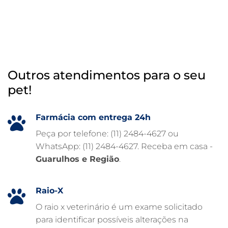
OTOSCOPIA DIGITAL VETERINÁRIA
INTERNAÇÃO VETERINÁRIA 24 HORAS
INTERNAÇÃO VETERINÁRIA
HOSPITAL VETERINÁRIO 24H
Outros atendimentos para o seu
HOSPITAL VETERINÁRIO 24 HORAS
pet!
HOSPITAL VETERINÁRIO
HOSPITAL PARA ANIMAIS
Farmácia com entrega 24h
FISIOTERAPIA VETERINÁRIA
Peça por telefone: (11) 2484-4627 ou
WhatsApp: (11) 2484-4627. Receba em casa -
FARMÁCIA VETERINÁRIA 24H
Guarulhos e Região
.
FARMÁCIA VETERINÁRIA
EXAME DE IMAGEM PARA PET
Raio-X
EMERGÊNCIA VETERINÁRIA
O raio x veterinário é um exame solicitado
para identificar possíveis alterações na
EMERGÊNCIA PARA PETS