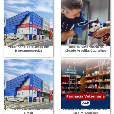
Veterinário de plantão em
Hospital veterinário na
Itaquaquecetuba
Cidade Aracília, Guarulhos
Clínica veterinária em Jardim
Farmácia veterinária 24h em
Brasil
Jardim Angelica