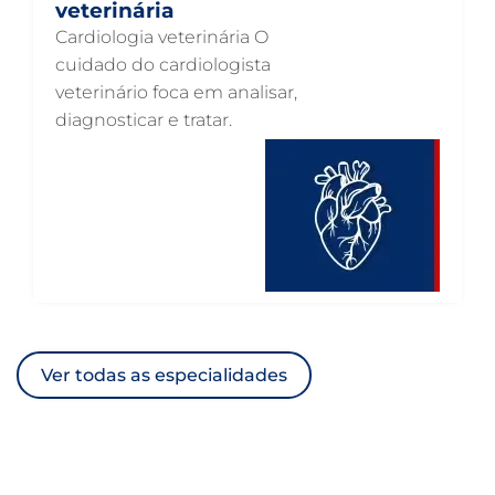
veterinária
VETERINÁRIO PARA CACHORROS
Cardiologia veterinária O
VETERINÁRIO DE ANIMAIS SILVESTRES
cuidado do cardiologista
veterinário foca em analisar,
VETERINÁRIO URGENTE
diagnosticar e tratar.
VETERINÁRIO DE PLANTÃO
VETERINÁRIO 24 HORAS
ULTRASSONOGRAFIA VETERINÁRIA
ULTRASSONOGRAFIA PARA GATO
ULTRASSONOGRAFIA PARA CACHORRO
ULTRASSOM VETERINÁRIO
Ver todas as especialidades
TRATAMENTO DE ANIMAIS
RAIO X VETERINÁRIO
OTOSCOPIA VETERINÁRIA