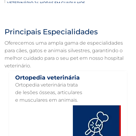
VETERINÁRIO 24 HORAS EM GUARULHOS
ULTRASSONOGRAFIA VETERINÁRIA EM GUARULHOS
ULTRASSONOGRAFIA PARA GATO EM GUARULHOS
Principais Especialidades
ULTRASSONOGRAFIA PARA CACHORRO EM GUARULHOS
Oferecemos uma ampla gama de especialidades
ULTRASSOM VETERINÁRIO EM GUARULHOS
para cães, gatos e animais silvestres, garantindo o
melhor cuidado para o seu pet em nosso hospital
TRATAMENTO DE ANIMAIS EM GUARULHOS
veterinário.
RAIO X VETERINÁRIO EM GUARULHOS
Ortopedia veterinária
PNEUMOLOGIA VETERINÁRIA EM GUARULHOS
Ortopedia veterinária trata
OTOSCOPIA VETERINÁRIA EM GUARULHOS
de lesões ósseas, articulares
e musculares em animais.
OTOSCOPIA DIGITAL VETERINÁRIA EM GUARULHOS
ORTOPEDIA VETERINÁRIA EM GUARULHOS
ONCOLOGIA ANIMAL EM GUARULHOS
OFTALMOLOGIA VETERINÁRIA EM GUARULHOS