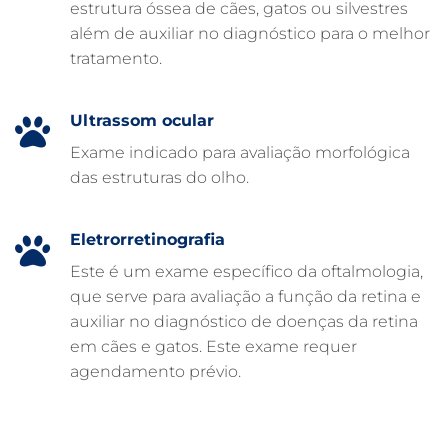
estrutura óssea de cães, gatos ou silvestres
DERMATOLOGISTA VETERINÁRIO
além de auxiliar no diagnóstico para o melhor
tratamento.
CUIDADOS INTENSIVOS EM ANIMAIS
CUIDADOS EM ANIMAIS 24 HORAS
Ultrassom ocular
CLÍNICA VETERINÁRIA ARCA
Exame indicado para avaliação morfológica
CLÍNICA VETERINÁRIA 24 HORAS
das estruturas do olho.
CARDIOLOGISTA VETERINÁRIO
ATENDIMENTO VETERINÁRIO
Eletrorretinografia
Este é um exame específico da oftalmologia,
que serve para avaliação a função da retina e
auxiliar no diagnóstico de doenças da retina
em cães e gatos. Este exame requer
agendamento prévio.