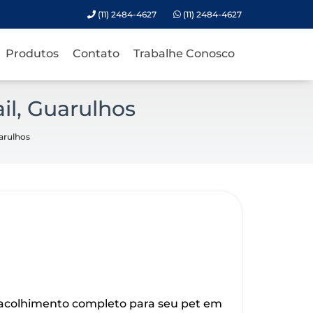
(11) 2484-4627
(11) 2484-4627
Produtos
Contato
Trabalhe Conosco
il, Guarulhos
uarulhos
 acolhimento completo para seu pet em