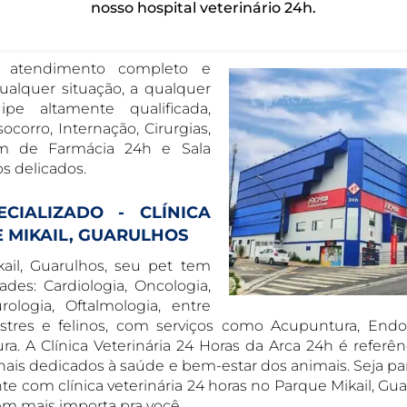
nosso hospital veterinário 24h.
ce atendimento completo e
alquer situação, a qualquer
e altamente qualificada,
corro, Internação, Cirurgias,
ém de Farmácia 24h e Sala
 delicados.
CIALIZADO - CLÍNICA
 MIKAIL, GUARULHOS
kail, Guarulhos, seu pet tem
es: Cardiologia, Oncologia,
rologia, Oftalmologia, entre
tres e felinos, com serviços como Acupuntura, Endo
ura. A Clínica Veterinária 24 Horas da Arca 24h é referê
onais dedicados à saúde e bem-estar dos animais. Seja p
e com clínica veterinária 24 horas no Parque Mikail, Gua
em mais importa pra você.