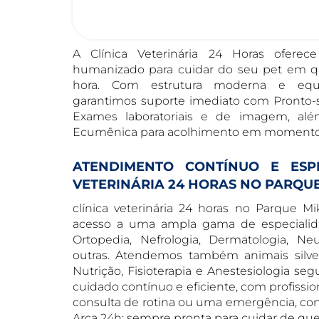
A Clínica Veterinária 24 Horas ofere
humanizado para cuidar do seu pet em qu
hora. Com estrutura moderna e equip
garantimos suporte imediato com Pronto-so
Exames laboratoriais e de imagem, al
Ecumênica para acolhimento em momentos
ATENDIMENTO CONTÍNUO E ESPE
VETERINÁRIA 24 HORAS NO PARQUE
clínica veterinária 24 horas no Parque Mi
acesso a uma ampla gama de especialidad
Ortopedia, Nefrologia, Dermatologia, Neu
outras. Atendemos também animais silves
Nutrição, Fisioterapia e Anestesiologia seg
cuidado contínuo e eficiente, com profissi
consulta de rotina ou uma emergência, cont
Arca 24h: sempre pronta para cuidar de qu