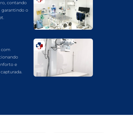
ro, contando
CARDIOLOGIA VETERINÁRIA EM
GUARULHOS
, garantindo o
t.
ATENDIMENTO VETERINÁRIO EM
GUARULHOS
ANIMAIS SILVESTRES EM GUARULHOS
ANESTESIOLOGIA VETERINÁRIA EM
a com
GUARULHOS
cionando
ACUPUNTURA VETERINÁRIA EM
nforto e
GUARULHOS
capturada.
VETERINÁRIO PARA GATOS
VETERINÁRIO PARA CACHORROS
VETERINÁRIO DE ANIMAIS SILVESTRES
VETERINÁRIO URGENTE
VETERINÁRIO DE PLANTÃO
VETERINÁRIO 24 HORAS