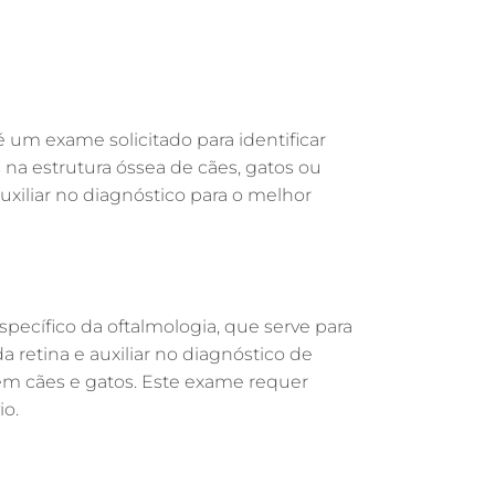
GASTROENTEROLOGIA VETERINÁRIA EM
GUARULHOS
FISIOTERAPIA VETERINÁRIA EM
GUARULHOS
FISIOTERAPIA ANIMAL EM GUARULHOS
 é um exame solicitado para identificar
FARMÁCIA VETERINÁRIA EM
s na estrutura óssea de cães, gatos ou
GUARULHOS
auxiliar no diagnóstico para o melhor
FARMÁCIA VETERINÁRIA 24H EM
GUARULHOS
EXAME DE IMAGEM PARA PET EM
a
GUARULHOS
pecífico da oftalmologia, que serve para
ENDOSCOPIA EM PETS EM GUARULHOS
a retina e auxiliar no diagnóstico de
ENDOCRINOLOGIA VETERINÁRIA EM
em cães e gatos. Este exame requer
GUARULHOS
o.
EMERGÊNCIA VETERINÁRIA EM
GUARULHOS
EMERGÊNCIA PARA PETS EM