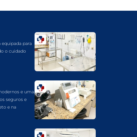
GUARULHOS
DERMATOLOGISTA VETERINÁRIO EM
GUARULHOS
DERMATOLOGIA VETERINÁRIA EM
GUARULHOS
á equipada para
CUIDADOS INTENSIVOS EM ANIMAIS EM
do o cuidado
GUARULHOS
CUIDADOS EM ANIMAIS 24 HORAS EM
GUARULHOS
CLÍNICA VETERINÁRIA EM GUARULHOS
 modernos e uma
CLÍNICA VETERINÁRIA 24 HORAS EM
GUARULHOS
dos seguros e
eto e na
CIRURGIA VETERINÁRIA GERAL EM
GUARULHOS
CARDIOLOGISTA VETERINÁRIO EM
GUARULHOS