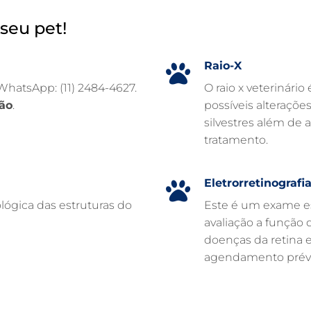
seu pet!
Raio-X
 WhatsApp: (11) 2484-4627.
O raio x veterinário
ão
.
possíveis alteraçõe
silvestres além de 
tratamento.
Eletrorretinografi
lógica das estruturas do
Este é um exame es
avaliação a função d
doenças da retina 
agendamento prévi