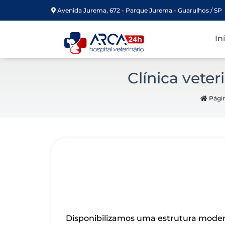
Avenida Jurema, 672 - Parque Jurema - Guarulhos / SP
In
Clínica vete
Págin
Disponibilizamos uma estrutura moder