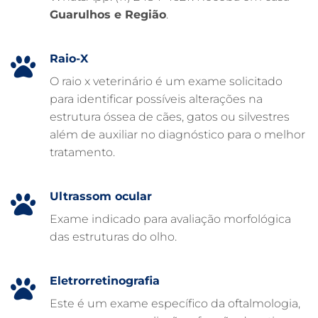
Guarulhos e Região
.
FARMÁCIA VETERINÁRIA
EXAME DE IMAGEM PARA PET
Raio-X
EMERGÊNCIA VETERINÁRIA
O raio x veterinário é um exame solicitado
para identificar possíveis alterações na
EMERGÊNCIA PARA PETS
estrutura óssea de cães, gatos ou silvestres
DERMATOLOGISTA VETERINÁRIO
além de auxiliar no diagnóstico para o melhor
tratamento.
CUIDADOS INTENSIVOS EM ANIMAIS
CUIDADOS EM ANIMAIS 24 HORAS
Ultrassom ocular
CLÍNICA VETERINÁRIA ARCA
Exame indicado para avaliação morfológica
CLÍNICA VETERINÁRIA 24 HORAS
das estruturas do olho.
CARDIOLOGISTA VETERINÁRIO
ATENDIMENTO VETERINÁRIO
Eletrorretinografia
Este é um exame específico da oftalmologia,