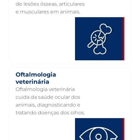
OTOSCOPIA VETERINÁRIA EM GUARULHOS
de lesões ósseas, articulares
e musculares em animais.
OTOSCOPIA DIGITAL VETERINÁRIA EM GUARULHOS
ORTOPEDIA VETERINÁRIA EM GUARULHOS
ONCOLOGIA ANIMAL EM GUARULHOS
OFTALMOLOGIA VETERINÁRIA EM GUARULHOS
ODONTOLOGIA VETERINÁRIA EM GUARULHOS
NUTRIÇÃO ANIMAL EM GUARULHOS
Oftalmologia
NEUROLOGIA ANIMAL EM GUARULHOS
veterinária
Oftalmologia veterinária
NEFROLOGIA VETERINÁRIA EM GUARULHOS
cuida da saúde ocular dos
LABORATÓRIO PET EM GUARULHOS
animais, diagnosticando e
tratando doenças dos olhos.
INTERNAÇÃO VETERINÁRIA EM GUARULHOS
INTERNAÇÃO VETERINÁRIA 24 HORAS EM GUARULHOS
INTENSIVISMO VETERINÁRIO EM GUARULHOS