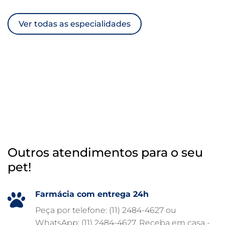
ULTRASSOM VETERINÁRIO
Ver todas as especialidades
TRATAMENTO DE ANIMAIS
RAIO X VETERINÁRIO
OTOSCOPIA VETERINÁRIA
OTOSCOPIA DIGITAL VETERINÁRIA
INTERNAÇÃO VETERINÁRIA 24 HORAS
INTERNAÇÃO VETERINÁRIA
HOSPITAL VETERINÁRIO 24H
Outros atendimentos para o seu
HOSPITAL VETERINÁRIO 24 HORAS
pet!
HOSPITAL VETERINÁRIO
HOSPITAL PARA ANIMAIS
Farmácia com entrega 24h
FISIOTERAPIA VETERINÁRIA
Peça por telefone: (11) 2484-4627 ou
WhatsApp: (11) 2484-4627. Receba em casa -
FARMÁCIA VETERINÁRIA 24H