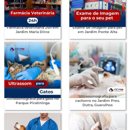
Farmácia veterinária 24h em
Exame de imagem para pet
Jardim Maria Dirce
em Jardim Ponte Alta
Ultrassonografia para
Ultrassonografia para gato no
cachorro no Jardim Pres.
Parque Piratininga
Dutra, Guarulhos