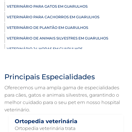
VETERINÁRIO PARA GATOS EM GUARULHOS
VETERINÁRIO PARA CACHORROS EM GUARULHOS
VETERINÁRIO DE PLANTÃO EM GUARULHOS
VETERINÁRIO DE ANIMAIS SILVESTRES EM GUARULHOS
VETERINÁRIO 24 HORAS EM GUARULHOS
ULTRASSONOGRAFIA VETERINÁRIA EM GUARULHOS
ULTRASSONOGRAFIA PARA GATO EM GUARULHOS
Principais Especialidades
ULTRASSONOGRAFIA PARA CACHORRO EM GUARULHOS
Oferecemos uma ampla gama de especialidades
ULTRASSOM VETERINÁRIO EM GUARULHOS
para cães, gatos e animais silvestres, garantindo o
melhor cuidado para o seu pet em nosso hospital
TRATAMENTO DE ANIMAIS EM GUARULHOS
veterinário.
RAIO X VETERINÁRIO EM GUARULHOS
Ortopedia veterinária
PNEUMOLOGIA VETERINÁRIA EM GUARULHOS
Ortopedia veterinária trata