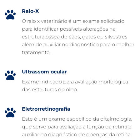
EXAME DE IMAGEM PARA PET
Raio-X
EMERGÊNCIA VETERINÁRIA
O raio x veterinário é um exame solicitado
para identificar possíveis alterações na
EMERGÊNCIA PARA PETS
estrutura óssea de cães, gatos ou silvestres
DERMATOLOGISTA VETERINÁRIO
além de auxiliar no diagnóstico para o melhor
tratamento.
CUIDADOS INTENSIVOS EM ANIMAIS
CUIDADOS EM ANIMAIS 24 HORAS
Ultrassom ocular
CLÍNICA VETERINÁRIA ARCA
Exame indicado para avaliação morfológica
CLÍNICA VETERINÁRIA 24 HORAS
das estruturas do olho.
CARDIOLOGISTA VETERINÁRIO
ATENDIMENTO VETERINÁRIO
Eletrorretinografia
Este é um exame específico da oftalmologia,
que serve para avaliação a função da retina e
auxiliar no diagnóstico de doenças da retina