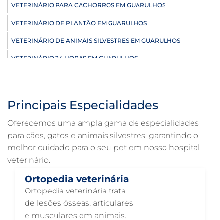
VETERINÁRIO PARA CACHORROS EM GUARULHOS
VETERINÁRIO DE PLANTÃO EM GUARULHOS
VETERINÁRIO DE ANIMAIS SILVESTRES EM GUARULHOS
VETERINÁRIO 24 HORAS EM GUARULHOS
ULTRASSONOGRAFIA VETERINÁRIA EM GUARULHOS
ULTRASSONOGRAFIA PARA GATO EM GUARULHOS
Principais Especialidades
ULTRASSONOGRAFIA PARA CACHORRO EM GUARULHOS
Oferecemos uma ampla gama de especialidades
ULTRASSOM VETERINÁRIO EM GUARULHOS
para cães, gatos e animais silvestres, garantindo o
melhor cuidado para o seu pet em nosso hospital
TRATAMENTO DE ANIMAIS EM GUARULHOS
veterinário.
RAIO X VETERINÁRIO EM GUARULHOS
Ortopedia veterinária
PNEUMOLOGIA VETERINÁRIA EM GUARULHOS
Ortopedia veterinária trata
OTOSCOPIA VETERINÁRIA EM GUARULHOS
de lesões ósseas, articulares
e musculares em animais.
OTOSCOPIA DIGITAL VETERINÁRIA EM GUARULHOS