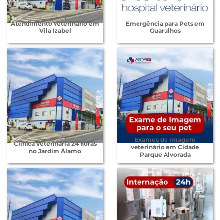
Atendimento veterinário em
Emergência para Pets em
Vila Izabel
Guarulhos
Exames de imagem
Clínica veterinária 24 horas
veterinário em Cidade
no Jardim Álamo
Parque Alvorada