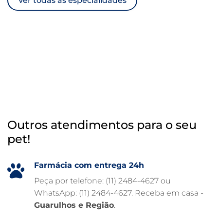
Ver todas as especialidades
TRATAMENTO DE ANIMAIS
RAIO X VETERINÁRIO
OTOSCOPIA VETERINÁRIA
OTOSCOPIA DIGITAL VETERINÁRIA
INTERNAÇÃO VETERINÁRIA 24 HORAS
INTERNAÇÃO VETERINÁRIA
HOSPITAL VETERINÁRIO 24H
Outros atendimentos para o seu
HOSPITAL VETERINÁRIO 24 HORAS
pet!
HOSPITAL VETERINÁRIO
HOSPITAL PARA ANIMAIS
Farmácia com entrega 24h
FISIOTERAPIA VETERINÁRIA
Peça por telefone: (11) 2484-4627 ou
WhatsApp: (11) 2484-4627. Receba em casa -
FARMÁCIA VETERINÁRIA 24H
Guarulhos e Região
.
FARMÁCIA VETERINÁRIA