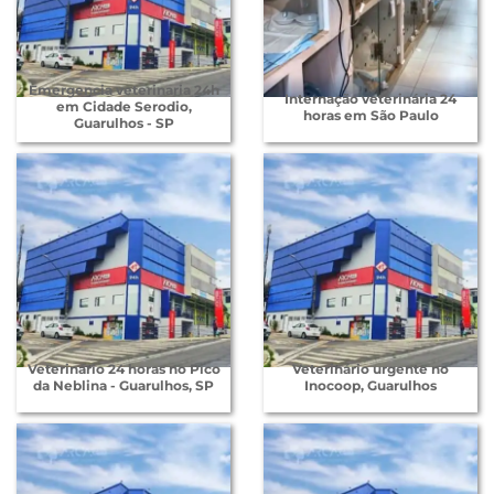
Emergencia veterinaria 24h
Internação veterinária 24
em Cidade Serodio,
horas em São Paulo
Guarulhos - SP
Veterinário 24 horas no Pico
Veterinário urgente no
da Neblina - Guarulhos, SP
Inocoop, Guarulhos