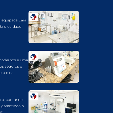
CARDIOLOGIA VETERINÁRIA EM
GUARULHOS
ATENDIMENTO VETERINÁRIO EM
á equipada para
GUARULHOS
do o cuidado
ANIMAIS SILVESTRES EM GUARULHOS
ANESTESIOLOGIA VETERINÁRIA EM
GUARULHOS
ACUPUNTURA VETERINÁRIA EM
GUARULHOS
 modernos e uma
VETERINÁRIO PARA GATOS
dos seguros e
eto e na
VETERINÁRIO PARA CACHORROS
VETERINÁRIO DE ANIMAIS SILVESTRES
VETERINÁRIO URGENTE
ro, contando
VETERINÁRIO DE PLANTÃO
, garantindo o
VETERINÁRIO 24 HORAS
t.