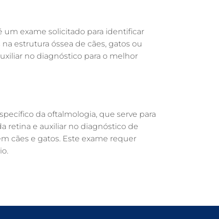
GUARULHOS
DERMATOLOGISTA VETERINÁRIO EM
 é um exame solicitado para identificar
GUARULHOS
s na estrutura óssea de cães, gatos ou
DERMATOLOGIA VETERINÁRIA EM
auxiliar no diagnóstico para o melhor
GUARULHOS
CUIDADOS INTENSIVOS EM ANIMAIS EM
GUARULHOS
a
CUIDADOS EM ANIMAIS 24 HORAS EM
GUARULHOS
pecífico da oftalmologia, que serve para
a retina e auxiliar no diagnóstico de
CLÍNICA VETERINÁRIA EM GUARULHOS
em cães e gatos. Este exame requer
CLÍNICA VETERINÁRIA 24 HORAS EM
o.
GUARULHOS
CIRURGIA VETERINÁRIA GERAL EM
GUARULHOS
CARDIOLOGISTA VETERINÁRIO EM
GUARULHOS