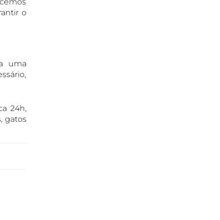
ecemos
OTOSCOPIA VETERINÁRIA EM
antir o
GUARULHOS
OTOSCOPIA DIGITAL VETERINÁRIA EM
GUARULHOS
ORTOPEDIA VETERINÁRIA EM
da uma
GUARULHOS
ssário,
ONCOLOGIA ANIMAL EM GUARULHOS
OFTALMOLOGIA VETERINÁRIA EM
ca 24h,
GUARULHOS
, gatos
ODONTOLOGIA VETERINÁRIA EM
GUARULHOS
NUTRIÇÃO ANIMAL EM GUARULHOS
NEUROLOGIA ANIMAL EM GUARULHOS
NEFROLOGIA VETERINÁRIA EM
GUARULHOS
LABORATÓRIO PET EM GUARULHOS