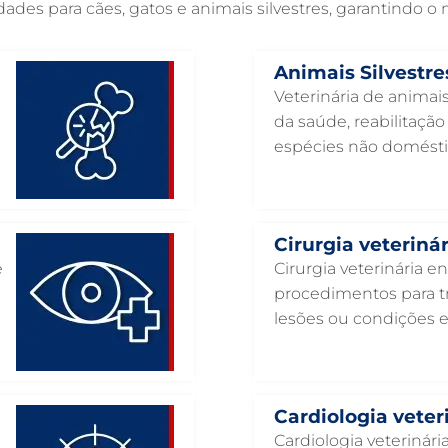
es para cães, gatos e animais silvestres, garantindo o
Animais Silvestre
Veterinária de animais
da saúde, reabilitaçã
espécies não domésti
Cirurgia veterinár
e
Cirurgia veterinária e
procedimentos para tr
lesões ou condições 
Cardiologia veter
Cardiologia veterinár