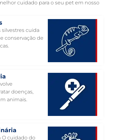
 melhor cuidado para o seu pet em nosso
INTERNAÇÃO VETERINÁRIA EM
GUARULHOS
s
INTERNAÇÃO VETERINÁRIA 24 HORAS
 silvestres cuida
EM GUARULHOS
o e conservação de
INTENSIVISMO VETERINÁRIO EM
cas.
GUARULHOS
HOSPITAL VETERINÁRIO EM
GUARULHOS
HOSPITAL VETERINÁRIO 24H EM
ia
GUARULHOS
nvolve
atar doenças,
HOSPITAL VETERINÁRIO 24 HORAS EM
GUARULHOS
em animais.
HOSPITAL PARA ANIMAIS EM
GUARULHOS
HEMATOLOGIA VETERINÁRIA EM
inária
GUARULHOS
ia O cuidado do