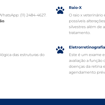
Raio-X
 WhatsApp: (11) 2484-4627.
O raio x veterinário
ão
.
possíveis alteraçõe
silvestres além de 
tratamento.
Eletrorretinografi
lógica das estruturas do
Este é um exame es
avaliação a função d
doenças da retina 
agendamento prévi