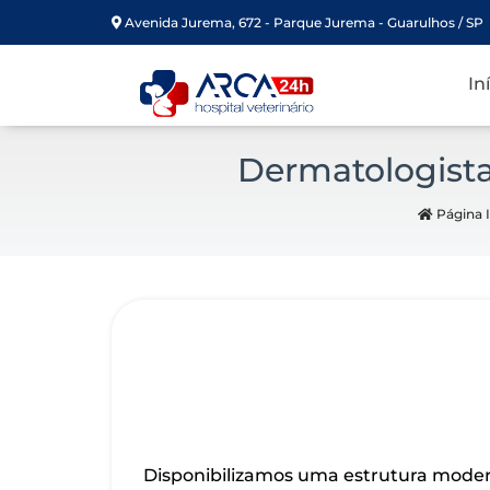
Avenida Jurema, 672 - Parque Jurema - Guarulhos / SP
In
Dermatologista
Página I
Disponibilizamos uma estrutura moder