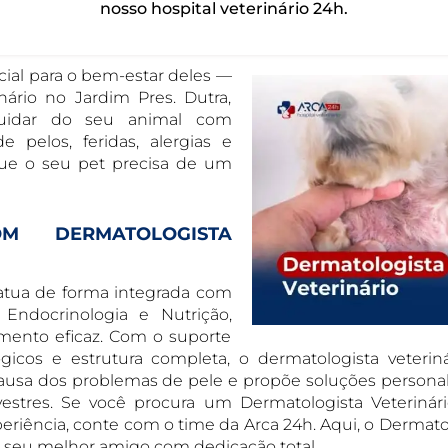
nosso hospital veterinário 24h.
cial para o bem-estar deles —
nário no Jardim Pres. Dutra,
cuidar do seu animal com
e pelos, feridas, alergias e
que o seu pet precisa de um
M DERMATOLOGISTA
 atua de forma integrada com
 Endocrinologia e Nutrição,
amento eficaz. Com o suporte
ógicos e estrutura completa, o dermatologista veterin
 causa dos problemas de pele e propõe soluções personal
vestres. Se você procura um Dermatologista Veteriná
riência, conte com o time da Arca 24h. Aqui, o Dermato
o seu melhor amigo com dedicação total.