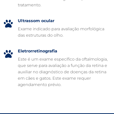
tratamento.
CUIDADOS INTENSIVOS EM ANIMAIS
CUIDADOS EM ANIMAIS 24 HORAS
Ultrassom ocular
CLÍNICA VETERINÁRIA ARCA
Exame indicado para avaliação morfológica
CLÍNICA VETERINÁRIA 24 HORAS
das estruturas do olho.
CARDIOLOGISTA VETERINÁRIO
ATENDIMENTO VETERINÁRIO
Eletrorretinografia
Este é um exame específico da oftalmologia,
que serve para avaliação a função da retina e
auxiliar no diagnóstico de doenças da retina
em cães e gatos. Este exame requer
agendamento prévio.