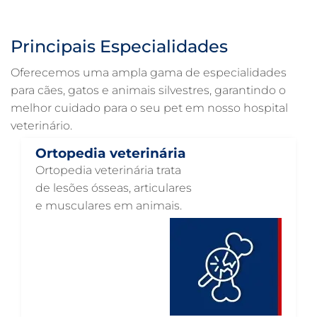
ULTRASSONOGRAFIA VETERINÁRIA EM GUARULHOS
ULTRASSONOGRAFIA PARA GATO EM GUARULHOS
Principais Especialidades
ULTRASSONOGRAFIA PARA CACHORRO EM GUARULHOS
Oferecemos uma ampla gama de especialidades
ULTRASSOM VETERINÁRIO EM GUARULHOS
para cães, gatos e animais silvestres, garantindo o
melhor cuidado para o seu pet em nosso hospital
TRATAMENTO DE ANIMAIS EM GUARULHOS
veterinário.
RAIO X VETERINÁRIO EM GUARULHOS
Ortopedia veterinária
PNEUMOLOGIA VETERINÁRIA EM GUARULHOS
Ortopedia veterinária trata
OTOSCOPIA VETERINÁRIA EM GUARULHOS
de lesões ósseas, articulares
e musculares em animais.
OTOSCOPIA DIGITAL VETERINÁRIA EM GUARULHOS
ORTOPEDIA VETERINÁRIA EM GUARULHOS
ONCOLOGIA ANIMAL EM GUARULHOS
OFTALMOLOGIA VETERINÁRIA EM GUARULHOS
ODONTOLOGIA VETERINÁRIA EM GUARULHOS