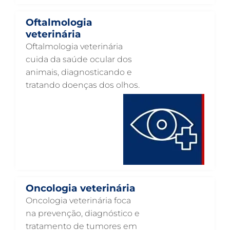
NUTRIÇÃO ANIMAL EM GUARULHOS
Oftalmologia
NEUROLOGIA ANIMAL EM GUARULHOS
veterinária
Oftalmologia veterinária
NEFROLOGIA VETERINÁRIA EM GUARULHOS
cuida da saúde ocular dos
LABORATÓRIO PET EM GUARULHOS
animais, diagnosticando e
tratando doenças dos olhos.
INTERNAÇÃO VETERINÁRIA EM GUARULHOS
INTERNAÇÃO VETERINÁRIA 24 HORAS EM GUARULHOS
INTENSIVISMO VETERINÁRIO EM GUARULHOS
HOSPITAL VETERINÁRIO EM GUARULHOS
HOSPITAL VETERINÁRIO 24H EM GUARULHOS
HOSPITAL VETERINÁRIO 24 HORAS EM GUARULHOS
Oncologia veterinária
HOSPITAL PARA ANIMAIS EM GUARULHOS
Oncologia veterinária foca
na prevenção, diagnóstico e
HEMATOLOGIA VETERINÁRIA EM GUARULHOS
tratamento de tumores em