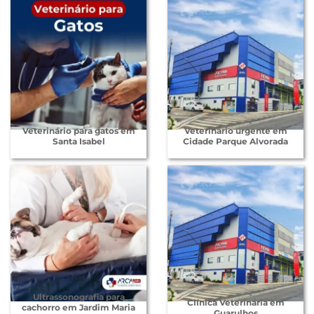
Veterinário para gatos em
Veterinário urgente em
Santa Isabel
Cidade Parque Alvorada
Ultrassonografia para
Clínica Veterinária em
cachorro em Jardim Maria
Guarulhos