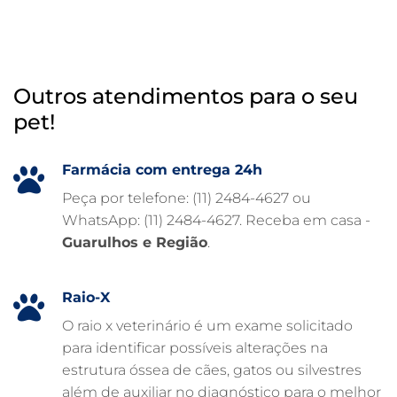
INTERNAÇÃO VETERINÁRIA
HOSPITAL VETERINÁRIO 24H
Outros atendimentos para o seu
HOSPITAL VETERINÁRIO 24 HORAS
pet!
HOSPITAL VETERINÁRIO
HOSPITAL PARA ANIMAIS
Farmácia com entrega 24h
FISIOTERAPIA VETERINÁRIA
Peça por telefone: (11) 2484-4627 ou
WhatsApp: (11) 2484-4627. Receba em casa -
FARMÁCIA VETERINÁRIA 24H
Guarulhos e Região
.
FARMÁCIA VETERINÁRIA
EXAME DE IMAGEM PARA PET
Raio-X
EMERGÊNCIA VETERINÁRIA
O raio x veterinário é um exame solicitado
para identificar possíveis alterações na
EMERGÊNCIA PARA PETS
estrutura óssea de cães, gatos ou silvestres
DERMATOLOGISTA VETERINÁRIO
além de auxiliar no diagnóstico para o melhor