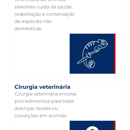
ENDOCRINOLOGIA VETERINÁRIA EM GUARULHOS
silvestres cuida da saúde,
reabilitação e conservação
EMERGÊNCIA VETERINÁRIA EM GUARULHOS
de espécies não
EMERGÊNCIA PARA PETS EM GUARULHOS
domésticas.
DERMATOLOGISTA VETERINÁRIO EM GUARULHOS
DERMATOLOGIA VETERINÁRIA EM GUARULHOS
CUIDADOS INTENSIVOS EM ANIMAIS EM GUARULHOS
CUIDADOS EM ANIMAIS 24 HORAS EM GUARULHOS
CLÍNICA VETERINÁRIA EM GUARULHOS
Cirurgia veterinária
CLÍNICA VETERINÁRIA 24 HORAS EM GUARULHOS
Cirurgia veterinária envolve
CIRURGIA VETERINÁRIA GERAL EM GUARULHOS
procedimentos para tratar
doenças, lesões ou
CARDIOLOGISTA VETERINÁRIO EM GUARULHOS
condições em animais.
CARDIOLOGIA VETERINÁRIA EM GUARULHOS