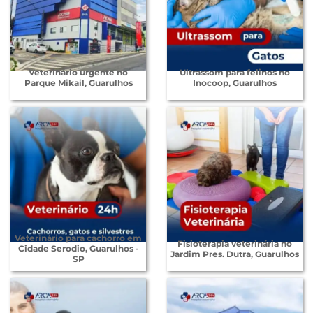
Veterinário urgente no
Ultrassom para felinos no
Parque Mikail, Guarulhos
Inocoop, Guarulhos
Veterinário para cachorro em
Fisioterapia veterinária no
Cidade Serodio, Guarulhos -
Jardim Pres. Dutra, Guarulhos
SP