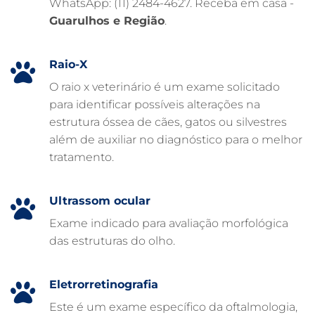
WhatsApp: (11) 2484-4627. Receba em casa -
FARMÁCIA VETERINÁRIA 24H
Guarulhos e Região
.
FARMÁCIA VETERINÁRIA
EXAME DE IMAGEM PARA PET
Raio-X
EMERGÊNCIA VETERINÁRIA
O raio x veterinário é um exame solicitado
para identificar possíveis alterações na
EMERGÊNCIA PARA PETS
estrutura óssea de cães, gatos ou silvestres
DERMATOLOGISTA VETERINÁRIO
além de auxiliar no diagnóstico para o melhor
tratamento.
CUIDADOS INTENSIVOS EM ANIMAIS
CUIDADOS EM ANIMAIS 24 HORAS
Ultrassom ocular
CLÍNICA VETERINÁRIA ARCA
Exame indicado para avaliação morfológica
CLÍNICA VETERINÁRIA 24 HORAS
das estruturas do olho.
CARDIOLOGISTA VETERINÁRIO
ATENDIMENTO VETERINÁRIO
Eletrorretinografia
Este é um exame específico da oftalmologia,