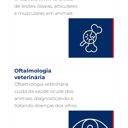
OTOSCOPIA VETERINÁRIA EM GUARULHOS
de lesões ósseas, articulares
e musculares em animais.
OTOSCOPIA DIGITAL VETERINÁRIA EM GUARULHOS
ORTOPEDIA VETERINÁRIA EM GUARULHOS
ONCOLOGIA ANIMAL EM GUARULHOS
OFTALMOLOGIA VETERINÁRIA EM GUARULHOS
ODONTOLOGIA VETERINÁRIA EM GUARULHOS
NUTRIÇÃO ANIMAL EM GUARULHOS
Oftalmologia
NEUROLOGIA ANIMAL EM GUARULHOS
veterinária
Oftalmologia veterinária
NEFROLOGIA VETERINÁRIA EM GUARULHOS
cuida da saúde ocular dos
LABORATÓRIO PET EM GUARULHOS
animais, diagnosticando e
tratando doenças dos olhos.
INTERNAÇÃO VETERINÁRIA EM GUARULHOS
INTERNAÇÃO VETERINÁRIA 24 HORAS EM GUARULHOS
INTENSIVISMO VETERINÁRIO EM GUARULHOS