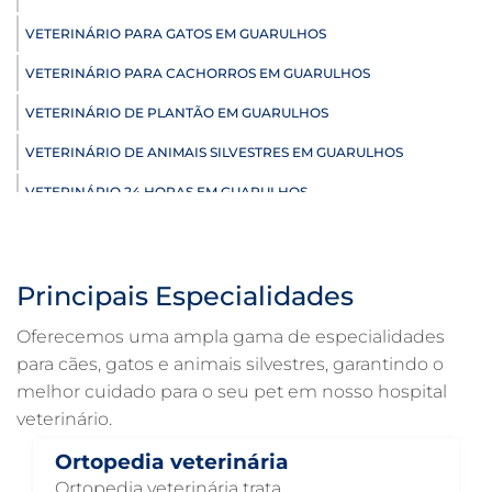
VETERINÁRIO PARA GATOS EM GUARULHOS
VETERINÁRIO PARA CACHORROS EM GUARULHOS
VETERINÁRIO DE PLANTÃO EM GUARULHOS
VETERINÁRIO DE ANIMAIS SILVESTRES EM GUARULHOS
VETERINÁRIO 24 HORAS EM GUARULHOS
ULTRASSONOGRAFIA VETERINÁRIA EM GUARULHOS
ULTRASSONOGRAFIA PARA GATO EM GUARULHOS
Principais Especialidades
ULTRASSONOGRAFIA PARA CACHORRO EM GUARULHOS
Oferecemos uma ampla gama de especialidades
ULTRASSOM VETERINÁRIO EM GUARULHOS
para cães, gatos e animais silvestres, garantindo o
melhor cuidado para o seu pet em nosso hospital
TRATAMENTO DE ANIMAIS EM GUARULHOS
veterinário.
RAIO X VETERINÁRIO EM GUARULHOS
Ortopedia veterinária
PNEUMOLOGIA VETERINÁRIA EM GUARULHOS
Ortopedia veterinária trata