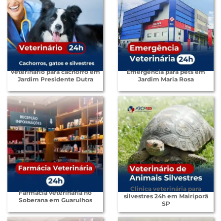
Veterinário para cachorro em
Emergência para pets em
Jardim Presidente Dutra
Jardim Maria Rosa
Clinica veterinária para
Farmácia veterinária no
silvestres 24h em Mairiporã
Soberana em Guarulhos
SP