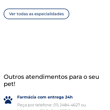
ULTRASSOM VETERINÁRIO
Ver todas as especialidades
TRATAMENTO DE ANIMAIS
RAIO X VETERINÁRIO
OTOSCOPIA VETERINÁRIA
OTOSCOPIA DIGITAL VETERINÁRIA
INTERNAÇÃO VETERINÁRIA 24 HORAS
INTERNAÇÃO VETERINÁRIA
HOSPITAL VETERINÁRIO 24H
Outros atendimentos para o seu
HOSPITAL VETERINÁRIO 24 HORAS
pet!
HOSPITAL VETERINÁRIO
HOSPITAL PARA ANIMAIS
Farmácia com entrega 24h
FISIOTERAPIA VETERINÁRIA
Peça por telefone: (11) 2484-4627 ou