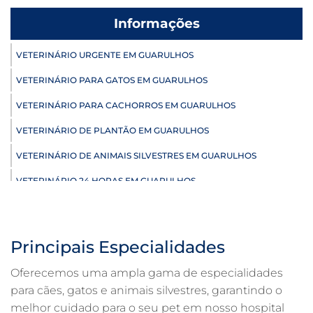
Informações
VETERINÁRIO URGENTE EM GUARULHOS
VETERINÁRIO PARA GATOS EM GUARULHOS
VETERINÁRIO PARA CACHORROS EM GUARULHOS
VETERINÁRIO DE PLANTÃO EM GUARULHOS
VETERINÁRIO DE ANIMAIS SILVESTRES EM GUARULHOS
VETERINÁRIO 24 HORAS EM GUARULHOS
ULTRASSONOGRAFIA VETERINÁRIA EM GUARULHOS
ULTRASSONOGRAFIA PARA GATO EM GUARULHOS
Principais Especialidades
ULTRASSONOGRAFIA PARA CACHORRO EM GUARULHOS
Oferecemos uma ampla gama de especialidades
ULTRASSOM VETERINÁRIO EM GUARULHOS
para cães, gatos e animais silvestres, garantindo o
melhor cuidado para o seu pet em nosso hospital
TRATAMENTO DE ANIMAIS EM GUARULHOS