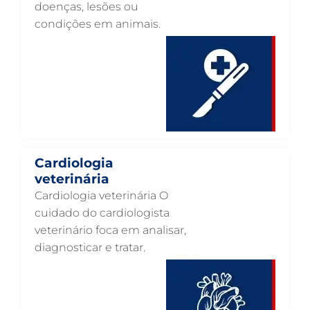
doenças, lesões ou
CARDIOLOGISTA VETERINÁRIO EM GUARULHOS
condições em animais.
CARDIOLOGIA VETERINÁRIA EM GUARULHOS
ATENDIMENTO VETERINÁRIO EM GUARULHOS
ANIMAIS SILVESTRES EM GUARULHOS
ANESTESIOLOGIA VETERINÁRIA EM GUARULHOS
ACUPUNTURA VETERINÁRIA EM GUARULHOS
VETERINÁRIO PARA GATOS
Cardiologia
veterinária
VETERINÁRIO PARA CACHORROS
Cardiologia veterinária O
VETERINÁRIO DE ANIMAIS SILVESTRES
cuidado do cardiologista
veterinário foca em analisar,
VETERINÁRIO URGENTE
diagnosticar e tratar.
VETERINÁRIO DE PLANTÃO
VETERINÁRIO 24 HORAS
ULTRASSONOGRAFIA VETERINÁRIA