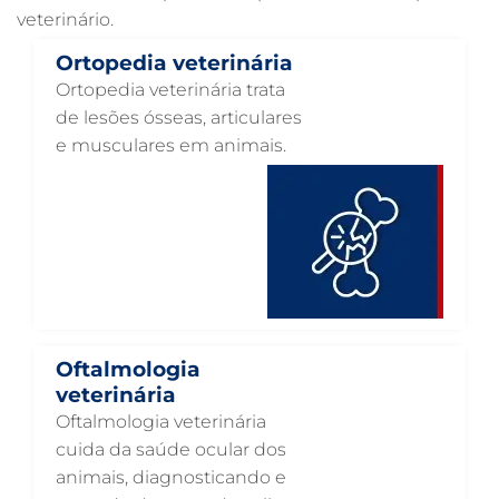
veterinário.
RAIO X VETERINÁRIO EM GUARULHOS
Ortopedia veterinária
PNEUMOLOGIA VETERINÁRIA EM GUARULHOS
Ortopedia veterinária trata
OTOSCOPIA VETERINÁRIA EM GUARULHOS
de lesões ósseas, articulares
e musculares em animais.
OTOSCOPIA DIGITAL VETERINÁRIA EM GUARULHOS
ORTOPEDIA VETERINÁRIA EM GUARULHOS
ONCOLOGIA ANIMAL EM GUARULHOS
OFTALMOLOGIA VETERINÁRIA EM GUARULHOS
ODONTOLOGIA VETERINÁRIA EM GUARULHOS
NUTRIÇÃO ANIMAL EM GUARULHOS
Oftalmologia
NEUROLOGIA ANIMAL EM GUARULHOS
veterinária
Oftalmologia veterinária
NEFROLOGIA VETERINÁRIA EM GUARULHOS
cuida da saúde ocular dos
LABORATÓRIO PET EM GUARULHOS
animais, diagnosticando e