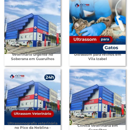
Veterinário urgente no
Ultrassom para felinos em
Soberana em Guarulhos
Vila Izabel
Ultrassonografia veterinária
Clínica Veterinária em
no Pico da Neblina -
Guarulhos