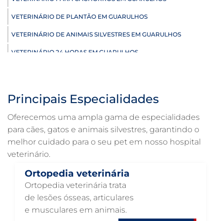
VETERINÁRIO DE PLANTÃO EM GUARULHOS
VETERINÁRIO DE ANIMAIS SILVESTRES EM GUARULHOS
VETERINÁRIO 24 HORAS EM GUARULHOS
ULTRASSONOGRAFIA VETERINÁRIA EM GUARULHOS
ULTRASSONOGRAFIA PARA GATO EM GUARULHOS
Principais Especialidades
ULTRASSONOGRAFIA PARA CACHORRO EM GUARULHOS
Oferecemos uma ampla gama de especialidades
ULTRASSOM VETERINÁRIO EM GUARULHOS
para cães, gatos e animais silvestres, garantindo o
melhor cuidado para o seu pet em nosso hospital
TRATAMENTO DE ANIMAIS EM GUARULHOS
veterinário.
RAIO X VETERINÁRIO EM GUARULHOS
Ortopedia veterinária
PNEUMOLOGIA VETERINÁRIA EM GUARULHOS
Ortopedia veterinária trata
OTOSCOPIA VETERINÁRIA EM GUARULHOS
de lesões ósseas, articulares
e musculares em animais.
OTOSCOPIA DIGITAL VETERINÁRIA EM GUARULHOS