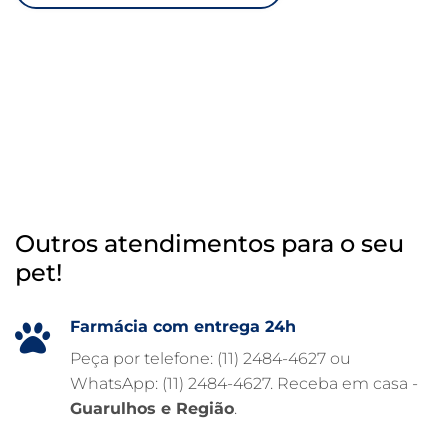
RAIO X VETERINÁRIO
OTOSCOPIA VETERINÁRIA
OTOSCOPIA DIGITAL VETERINÁRIA
INTERNAÇÃO VETERINÁRIA 24 HORAS
INTERNAÇÃO VETERINÁRIA
HOSPITAL VETERINÁRIO 24H
Outros atendimentos para o seu
HOSPITAL VETERINÁRIO 24 HORAS
pet!
HOSPITAL VETERINÁRIO
HOSPITAL PARA ANIMAIS
Farmácia com entrega 24h
FISIOTERAPIA VETERINÁRIA
Peça por telefone: (11) 2484-4627 ou
WhatsApp: (11) 2484-4627. Receba em casa -
FARMÁCIA VETERINÁRIA 24H
Guarulhos e Região
.
FARMÁCIA VETERINÁRIA