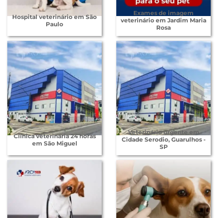
Exames de imagem
Hospital veterinário em São
veterinário em Jardim Maria
Paulo
Rosa
Veterinário urgente em
Clínica veterinária 24 horas
Cidade Serodio, Guarulhos -
em São Miguel
SP