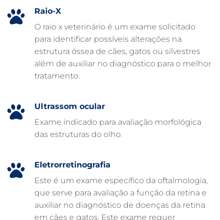
EXAME DE IMAGEM PARA PET
Raio-X
EMERGÊNCIA VETERINÁRIA
O raio x veterinário é um exame solicitado
para identificar possíveis alterações na
EMERGÊNCIA PARA PETS
estrutura óssea de cães, gatos ou silvestres
DERMATOLOGISTA VETERINÁRIO
além de auxiliar no diagnóstico para o melhor
tratamento.
CUIDADOS INTENSIVOS EM ANIMAIS
CUIDADOS EM ANIMAIS 24 HORAS
Ultrassom ocular
CLÍNICA VETERINÁRIA ARCA
Exame indicado para avaliação morfológica
CLÍNICA VETERINÁRIA 24 HORAS
das estruturas do olho.
CARDIOLOGISTA VETERINÁRIO
ATENDIMENTO VETERINÁRIO
Eletrorretinografia
Este é um exame específico da oftalmologia,
que serve para avaliação a função da retina e
auxiliar no diagnóstico de doenças da retina
em cães e gatos. Este exame requer