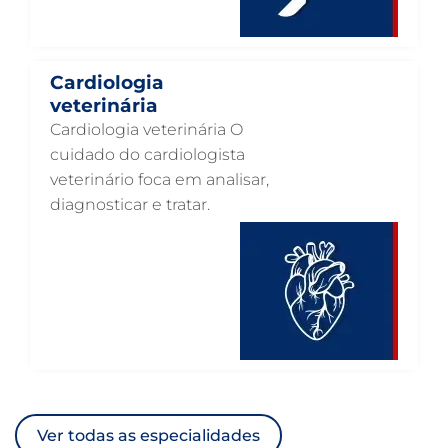
ANESTESIOLOGIA VETERINÁRIA EM GUARULHOS
ACUPUNTURA VETERINÁRIA EM GUARULHOS
VETERINÁRIO PARA GATOS
Cardiologia
veterinária
VETERINÁRIO PARA CACHORROS
Cardiologia veterinária O
VETERINÁRIO DE ANIMAIS SILVESTRES
cuidado do cardiologista
veterinário foca em analisar,
VETERINÁRIO URGENTE
diagnosticar e tratar.
VETERINÁRIO DE PLANTÃO
VETERINÁRIO 24 HORAS
ULTRASSONOGRAFIA VETERINÁRIA
ULTRASSONOGRAFIA PARA GATO
ULTRASSONOGRAFIA PARA CACHORRO
ULTRASSOM VETERINÁRIO
Ver todas as especialidades
TRATAMENTO DE ANIMAIS