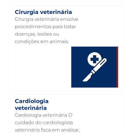
CLÍNICA VETERINÁRIA EM GUARULHOS
Cirurgia veterinária
CLÍNICA VETERINÁRIA 24 HORAS EM GUARULHOS
Cirurgia veterinária envolve
CIRURGIA VETERINÁRIA GERAL EM GUARULHOS
procedimentos para tratar
doenças, lesões ou
CARDIOLOGISTA VETERINÁRIO EM GUARULHOS
condições em animais.
CARDIOLOGIA VETERINÁRIA EM GUARULHOS
ATENDIMENTO VETERINÁRIO EM GUARULHOS
ANIMAIS SILVESTRES EM GUARULHOS
ANESTESIOLOGIA VETERINÁRIA EM GUARULHOS
ACUPUNTURA VETERINÁRIA EM GUARULHOS
VETERINÁRIO PARA GATOS
Cardiologia
veterinária
VETERINÁRIO PARA CACHORROS
Cardiologia veterinária O
VETERINÁRIO DE ANIMAIS SILVESTRES
cuidado do cardiologista
veterinário foca em analisar,
VETERINÁRIO URGENTE