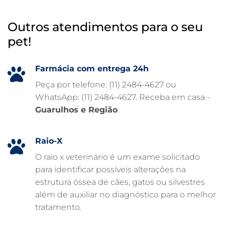
HOSPITAL VETERINÁRIO 24H
Outros atendimentos para o seu
HOSPITAL VETERINÁRIO 24 HORAS
pet!
HOSPITAL VETERINÁRIO
HOSPITAL PARA ANIMAIS
Farmácia com entrega 24h
FISIOTERAPIA VETERINÁRIA
Peça por telefone: (11) 2484-4627 ou
WhatsApp: (11) 2484-4627. Receba em casa -
FARMÁCIA VETERINÁRIA 24H
Guarulhos e Região
.
FARMÁCIA VETERINÁRIA
EXAME DE IMAGEM PARA PET
Raio-X
EMERGÊNCIA VETERINÁRIA
O raio x veterinário é um exame solicitado
para identificar possíveis alterações na
EMERGÊNCIA PARA PETS
estrutura óssea de cães, gatos ou silvestres
DERMATOLOGISTA VETERINÁRIO
além de auxiliar no diagnóstico para o melhor
tratamento.
CUIDADOS INTENSIVOS EM ANIMAIS
CUIDADOS EM ANIMAIS 24 HORAS