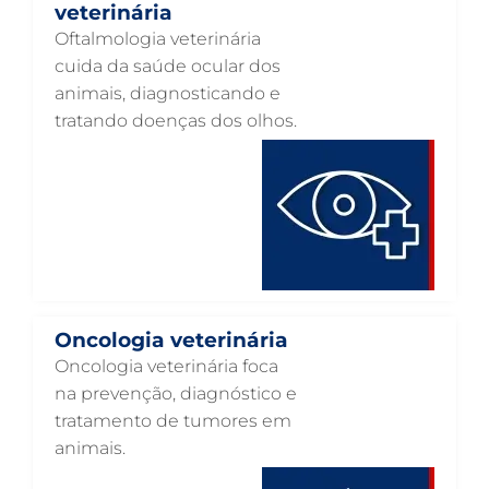
NEUROLOGIA ANIMAL EM GUARULHOS
veterinária
Oftalmologia veterinária
NEFROLOGIA VETERINÁRIA EM GUARULHOS
cuida da saúde ocular dos
LABORATÓRIO PET EM GUARULHOS
animais, diagnosticando e
tratando doenças dos olhos.
INTERNAÇÃO VETERINÁRIA EM GUARULHOS
INTERNAÇÃO VETERINÁRIA 24 HORAS EM GUARULHOS
INTENSIVISMO VETERINÁRIO EM GUARULHOS
HOSPITAL VETERINÁRIO EM GUARULHOS
HOSPITAL VETERINÁRIO 24H EM GUARULHOS
HOSPITAL VETERINÁRIO 24 HORAS EM GUARULHOS
Oncologia veterinária
HOSPITAL PARA ANIMAIS EM GUARULHOS
Oncologia veterinária foca
na prevenção, diagnóstico e
HEMATOLOGIA VETERINÁRIA EM GUARULHOS
tratamento de tumores em
GASTROENTEROLOGIA VETERINÁRIA EM GUARULHOS
animais.
FISIOTERAPIA VETERINÁRIA EM GUARULHOS