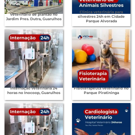
Clinica veterinária para
Veterinário de plantão no
silvestres 24h em Cidade
Jardim Pres. Dutra, Guarulhos
Parque Alvorada
Internação veterinária 24
Fisioterapeuta veterinário no
horas no Inocoop, Guarulhos
Parque Piratininga