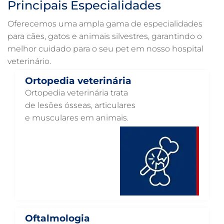
Principais Especialidades
ULTRASSONOGRAFIA PARA CACHORRO EM GUARULHOS
Oferecemos uma ampla gama de especialidades
ULTRASSOM VETERINÁRIO EM GUARULHOS
para cães, gatos e animais silvestres, garantindo o
melhor cuidado para o seu pet em nosso hospital
TRATAMENTO DE ANIMAIS EM GUARULHOS
veterinário.
RAIO X VETERINÁRIO EM GUARULHOS
Ortopedia veterinária
PNEUMOLOGIA VETERINÁRIA EM GUARULHOS
Ortopedia veterinária trata
OTOSCOPIA VETERINÁRIA EM GUARULHOS
de lesões ósseas, articulares
e musculares em animais.
OTOSCOPIA DIGITAL VETERINÁRIA EM GUARULHOS
ORTOPEDIA VETERINÁRIA EM GUARULHOS
ONCOLOGIA ANIMAL EM GUARULHOS
OFTALMOLOGIA VETERINÁRIA EM GUARULHOS
ODONTOLOGIA VETERINÁRIA EM GUARULHOS
NUTRIÇÃO ANIMAL EM GUARULHOS
Oftalmologia