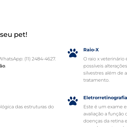
seu pet!
Raio-X
 WhatsApp: (11) 2484-4627.
O raio x veterinário
ão
.
possíveis alteraçõe
silvestres além de 
tratamento.
Eletrorretinografi
lógica das estruturas do
Este é um exame es
avaliação a função d
doenças da retina 