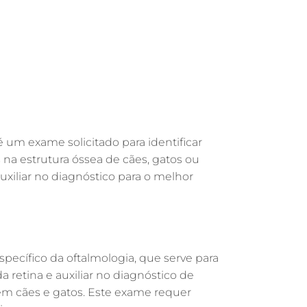
GASTROENTEROLOGIA VETERINÁRIA EM
GUARULHOS
FISIOTERAPIA VETERINÁRIA EM
GUARULHOS
FISIOTERAPIA ANIMAL EM GUARULHOS
FARMÁCIA VETERINÁRIA EM
GUARULHOS
FARMÁCIA VETERINÁRIA 24H EM
 é um exame solicitado para identificar
GUARULHOS
s na estrutura óssea de cães, gatos ou
EXAME DE IMAGEM PARA PET EM
auxiliar no diagnóstico para o melhor
GUARULHOS
ENDOSCOPIA EM PETS EM GUARULHOS
ENDOCRINOLOGIA VETERINÁRIA EM
a
GUARULHOS
pecífico da oftalmologia, que serve para
EMERGÊNCIA VETERINÁRIA EM
a retina e auxiliar no diagnóstico de
GUARULHOS
em cães e gatos. Este exame requer
EMERGÊNCIA PARA PETS EM