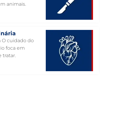
em animais.
INTERNAÇÃO VETERINÁRIA EM
GUARULHOS
INTERNAÇÃO VETERINÁRIA 24 HORAS
EM GUARULHOS
inária
INTENSIVISMO VETERINÁRIO EM
ia O cuidado do
GUARULHOS
rio foca em
 tratar.
HOSPITAL VETERINÁRIO EM
GUARULHOS
HOSPITAL VETERINÁRIO 24H EM
GUARULHOS
HOSPITAL VETERINÁRIO 24 HORAS EM
GUARULHOS
HOSPITAL PARA ANIMAIS EM
GUARULHOS
HEMATOLOGIA VETERINÁRIA EM
GUARULHOS