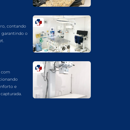
CARDIOLOGIA VETERINÁRIA EM
GUARULHOS
ATENDIMENTO VETERINÁRIO EM
GUARULHOS
ro, contando
, garantindo o
ANIMAIS SILVESTRES EM GUARULHOS
t.
ANESTESIOLOGIA VETERINÁRIA EM
GUARULHOS
ACUPUNTURA VETERINÁRIA EM
GUARULHOS
a com
VETERINÁRIO PARA GATOS
cionando
VETERINÁRIO PARA CACHORROS
nforto e
capturada.
VETERINÁRIO DE ANIMAIS SILVESTRES
VETERINÁRIO URGENTE
VETERINÁRIO DE PLANTÃO
VETERINÁRIO 24 HORAS