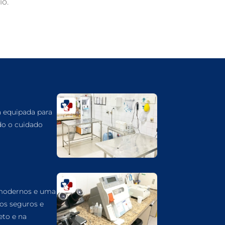
o.
GUARULHOS
DERMATOLOGISTA VETERINÁRIO EM
GUARULHOS
DERMATOLOGIA VETERINÁRIA EM
GUARULHOS
CUIDADOS INTENSIVOS EM ANIMAIS EM
GUARULHOS
CUIDADOS EM ANIMAIS 24 HORAS EM
á equipada para
GUARULHOS
do o cuidado
CLÍNICA VETERINÁRIA EM GUARULHOS
CLÍNICA VETERINÁRIA 24 HORAS EM
GUARULHOS
CIRURGIA VETERINÁRIA GERAL EM
GUARULHOS
 modernos e uma
dos seguros e
CARDIOLOGISTA VETERINÁRIO EM
GUARULHOS
eto e na