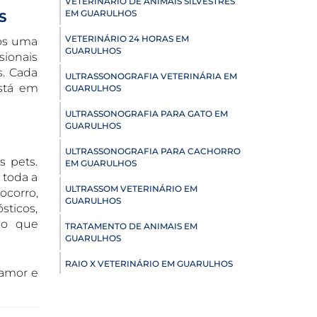
VETERINÁRIO DE ANIMAIS SILVESTRES
EM GUARULHOS
S
VETERINÁRIO 24 HORAS EM
mos uma
GUARULHOS
sionais
s. Cada
ULTRASSONOGRAFIA VETERINÁRIA EM
está em
GUARULHOS
ULTRASSONOGRAFIA PARA GATO EM
GUARULHOS
ULTRASSONOGRAFIA PARA CACHORRO
s pets.
EM GUARULHOS
 toda a
ULTRASSOM VETERINÁRIO EM
ocorro,
GUARULHOS
sticos,
do que
TRATAMENTO DE ANIMAIS EM
GUARULHOS
RAIO X VETERINÁRIO EM GUARULHOS
 amor e
PNEUMOLOGIA VETERINÁRIA EM
GUARULHOS