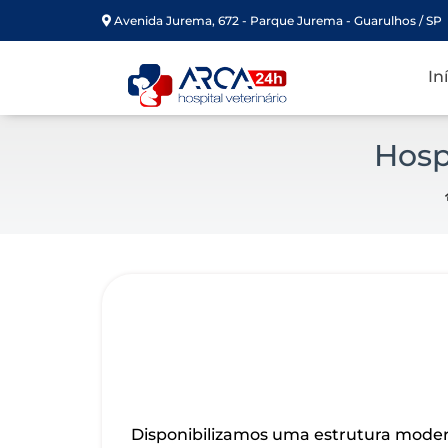
Avenida Jurema, 672 - Parque Jurema - Guarulhos / SP
In
Hosp
Disponibilizamos uma estrutura moder