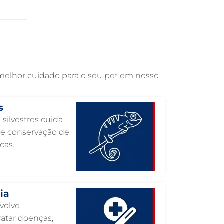
OTOSCOPIA VETERINÁRIA EM
GUARULHOS
OTOSCOPIA DIGITAL VETERINÁRIA EM
GUARULHOS
ORTOPEDIA VETERINÁRIA EM
GUARULHOS
 melhor cuidado para o seu pet em nosso
ONCOLOGIA ANIMAL EM GUARULHOS
OFTALMOLOGIA VETERINÁRIA EM
s
GUARULHOS
 silvestres cuida
ODONTOLOGIA VETERINÁRIA EM
o e conservação de
GUARULHOS
cas.
NUTRIÇÃO ANIMAL EM GUARULHOS
NEUROLOGIA ANIMAL EM GUARULHOS
ia
NEFROLOGIA VETERINÁRIA EM
GUARULHOS
nvolve
atar doenças,
LABORATÓRIO PET EM GUARULHOS