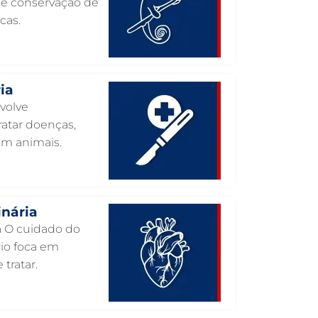
o e conservação de
cas.
INTERNAÇÃO VETERINÁRIA EM
GUARULHOS
INTERNAÇÃO VETERINÁRIA 24 HORAS
EM GUARULHOS
ia
INTENSIVISMO VETERINÁRIO EM
nvolve
GUARULHOS
atar doenças,
HOSPITAL VETERINÁRIO EM
em animais.
GUARULHOS
HOSPITAL VETERINÁRIO 24H EM
GUARULHOS
HOSPITAL VETERINÁRIO 24 HORAS EM
inária
GUARULHOS
ia O cuidado do
HOSPITAL PARA ANIMAIS EM
rio foca em
GUARULHOS
 tratar.
HEMATOLOGIA VETERINÁRIA EM
GUARULHOS