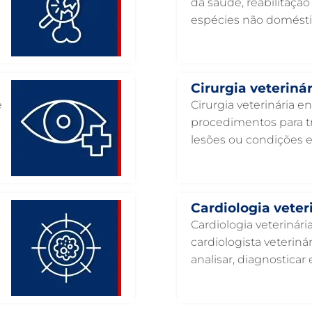
da saúde, reabilitaçã
espécies não domésti
Cirurgia veterinár
e
Cirurgia veterinária e
procedimentos para tr
lesões ou condições 
Cardiologia veter
Cardiologia veterinár
cardiologista veteriná
analisar, diagnosticar e