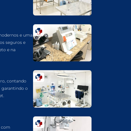
CARDIOLOGIA VETERINÁRIA EM
GUARULHOS
ATENDIMENTO VETERINÁRIO EM
GUARULHOS
ANIMAIS SILVESTRES EM GUARULHOS
 modernos e uma
dos seguros e
ANESTESIOLOGIA VETERINÁRIA EM
eto e na
GUARULHOS
ACUPUNTURA VETERINÁRIA EM
GUARULHOS
VETERINÁRIO PARA GATOS
ro, contando
VETERINÁRIO PARA CACHORROS
, garantindo o
t.
VETERINÁRIO DE ANIMAIS SILVESTRES
VETERINÁRIO URGENTE
VETERINÁRIO DE PLANTÃO
a com
VETERINÁRIO 24 HORAS