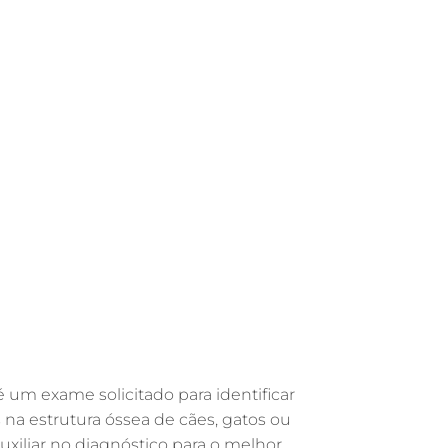
GASTROENTEROLOGIA VETERINÁRIA EM
GUARULHOS
FISIOTERAPIA VETERINÁRIA EM
GUARULHOS
FISIOTERAPIA ANIMAL EM GUARULHOS
FARMÁCIA VETERINÁRIA EM
GUARULHOS
FARMÁCIA VETERINÁRIA 24H EM
GUARULHOS
EXAME DE IMAGEM PARA PET EM
GUARULHOS
ENDOSCOPIA EM PETS EM GUARULHOS
ENDOCRINOLOGIA VETERINÁRIA EM
GUARULHOS
 é um exame solicitado para identificar
EMERGÊNCIA VETERINÁRIA EM
GUARULHOS
s na estrutura óssea de cães, gatos ou
auxiliar no diagnóstico para o melhor
EMERGÊNCIA PARA PETS EM