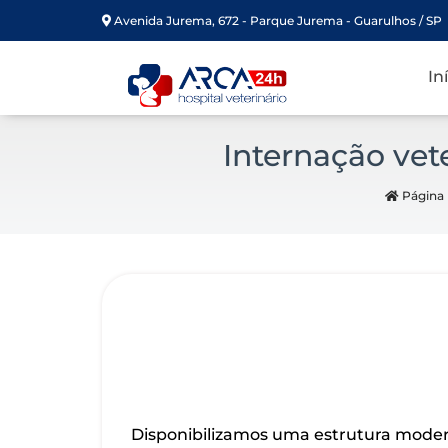
Avenida Jurema, 672 - Parque Jurema - Guarulhos / SP
In
Internação vet
Página I
Disponibilizamos uma estrutura moder