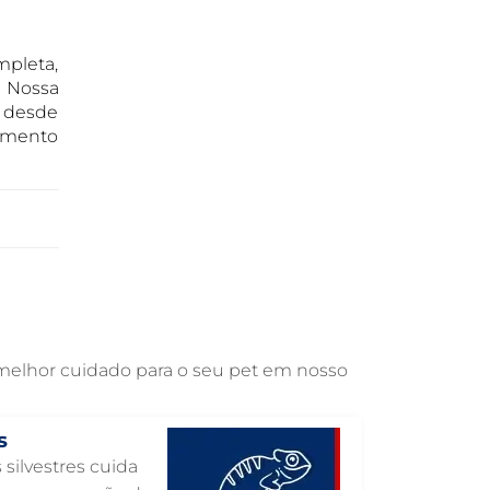
OTOSCOPIA VETERINÁRIA EM
GUARULHOS
pleta,
OTOSCOPIA DIGITAL VETERINÁRIA EM
. Nossa
GUARULHOS
r desde
ORTOPEDIA VETERINÁRIA EM
dimento
GUARULHOS
ONCOLOGIA ANIMAL EM GUARULHOS
OFTALMOLOGIA VETERINÁRIA EM
GUARULHOS
ODONTOLOGIA VETERINÁRIA EM
GUARULHOS
NUTRIÇÃO ANIMAL EM GUARULHOS
 melhor cuidado para o seu pet em nosso
NEUROLOGIA ANIMAL EM GUARULHOS
NEFROLOGIA VETERINÁRIA EM
s
GUARULHOS
 silvestres cuida
LABORATÓRIO PET EM GUARULHOS