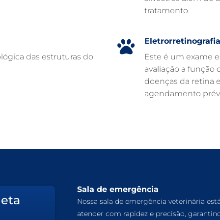
tratamento.
Eletrorretinografi
lógica das estruturas do
Este é um exame es
avaliação a função d
doenças da retina 
agendamento prévi
Sala de emergência
leta
Nossa sala de emergência veterinária est
atender com rapidez e precisão, garantin