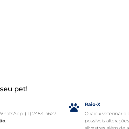
seu pet!
Raio-X
 WhatsApp: (11) 2484-4627.
O raio x veterinário
ão
.
possíveis alteraçõe
silvestres além de 