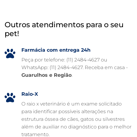
INTERNAÇÃO VETERINÁRIA
HOSPITAL VETERINÁRIO 24H
Outros atendimentos para o seu
HOSPITAL VETERINÁRIO 24 HORAS
pet!
HOSPITAL VETERINÁRIO
HOSPITAL PARA ANIMAIS
Farmácia com entrega 24h
FISIOTERAPIA VETERINÁRIA
Peça por telefone: (11) 2484-4627 ou
WhatsApp: (11) 2484-4627. Receba em casa -
FARMÁCIA VETERINÁRIA 24H
Guarulhos e Região
.
FARMÁCIA VETERINÁRIA
EXAME DE IMAGEM PARA PET
Raio-X
EMERGÊNCIA VETERINÁRIA
O raio x veterinário é um exame solicitado
para identificar possíveis alterações na
EMERGÊNCIA PARA PETS
estrutura óssea de cães, gatos ou silvestres
DERMATOLOGISTA VETERINÁRIO
além de auxiliar no diagnóstico para o melhor
tratamento.
CUIDADOS INTENSIVOS EM ANIMAIS