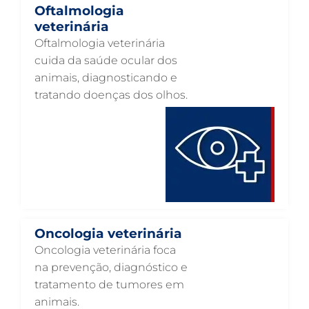
Oftalmologia
NEUROLOGIA ANIMAL EM GUARULHOS
veterinária
Oftalmologia veterinária
NEFROLOGIA VETERINÁRIA EM GUARULHOS
cuida da saúde ocular dos
LABORATÓRIO PET EM GUARULHOS
animais, diagnosticando e
tratando doenças dos olhos.
INTERNAÇÃO VETERINÁRIA EM GUARULHOS
INTERNAÇÃO VETERINÁRIA 24 HORAS EM GUARULHOS
INTENSIVISMO VETERINÁRIO EM GUARULHOS
HOSPITAL VETERINÁRIO EM GUARULHOS
HOSPITAL VETERINÁRIO 24H EM GUARULHOS
HOSPITAL VETERINÁRIO 24 HORAS EM GUARULHOS
Oncologia veterinária
HOSPITAL PARA ANIMAIS EM GUARULHOS
Oncologia veterinária foca
na prevenção, diagnóstico e
HEMATOLOGIA VETERINÁRIA EM GUARULHOS
tratamento de tumores em
GASTROENTEROLOGIA VETERINÁRIA EM GUARULHOS
animais.