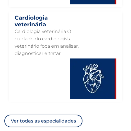
ACUPUNTURA VETERINÁRIA EM GUARULHOS
VETERINÁRIO PARA GATOS
Cardiologia
veterinária
VETERINÁRIO PARA CACHORROS
Cardiologia veterinária O
VETERINÁRIO DE ANIMAIS SILVESTRES
cuidado do cardiologista
veterinário foca em analisar,
VETERINÁRIO URGENTE
diagnosticar e tratar.
VETERINÁRIO DE PLANTÃO
VETERINÁRIO 24 HORAS
ULTRASSONOGRAFIA VETERINÁRIA
ULTRASSONOGRAFIA PARA GATO
ULTRASSONOGRAFIA PARA CACHORRO
ULTRASSOM VETERINÁRIO
Ver todas as especialidades
TRATAMENTO DE ANIMAIS