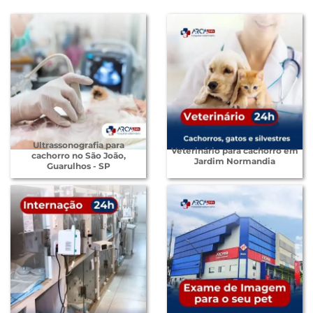
Ultrassonografia para
Veterinário para cachorro em
cachorro no São João,
Jardim Normandia
Guarulhos - SP