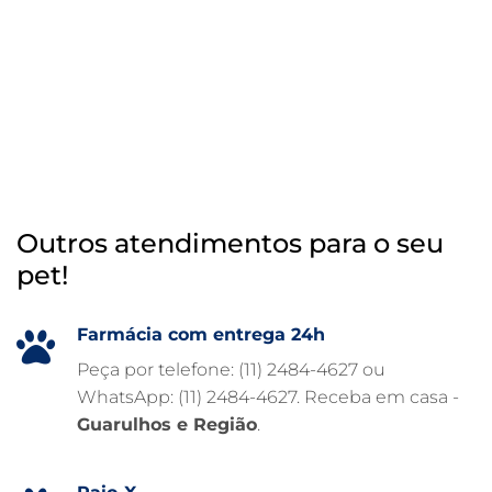
RAIO X VETERINÁRIO
OTOSCOPIA VETERINÁRIA
OTOSCOPIA DIGITAL VETERINÁRIA
INTERNAÇÃO VETERINÁRIA 24 HORAS
INTERNAÇÃO VETERINÁRIA
HOSPITAL VETERINÁRIO 24H
Outros atendimentos para o seu
HOSPITAL VETERINÁRIO 24 HORAS
pet!
HOSPITAL VETERINÁRIO
HOSPITAL PARA ANIMAIS
Farmácia com entrega 24h
FISIOTERAPIA VETERINÁRIA
Peça por telefone: (11) 2484-4627 ou
WhatsApp: (11) 2484-4627. Receba em casa -
FARMÁCIA VETERINÁRIA 24H
Guarulhos e Região
.
FARMÁCIA VETERINÁRIA
EXAME DE IMAGEM PARA PET