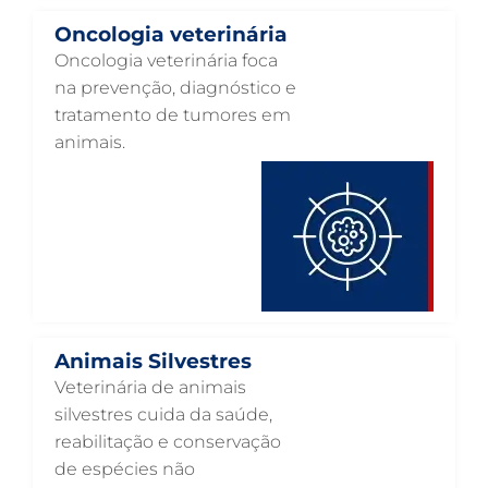
HOSPITAL VETERINÁRIO 24 HORAS EM GUARULHOS
Oncologia veterinária
HOSPITAL PARA ANIMAIS EM GUARULHOS
Oncologia veterinária foca
na prevenção, diagnóstico e
HEMATOLOGIA VETERINÁRIA EM GUARULHOS
tratamento de tumores em
GASTROENTEROLOGIA VETERINÁRIA EM GUARULHOS
animais.
FISIOTERAPIA VETERINÁRIA EM GUARULHOS
FISIOTERAPIA ANIMAL EM GUARULHOS
FARMÁCIA VETERINÁRIA EM GUARULHOS
FARMÁCIA VETERINÁRIA 24H EM GUARULHOS
EXAME DE IMAGEM PARA PET EM GUARULHOS
Animais Silvestres
ENDOSCOPIA EM PETS EM GUARULHOS
Veterinária de animais
ENDOCRINOLOGIA VETERINÁRIA EM GUARULHOS
silvestres cuida da saúde,
reabilitação e conservação
EMERGÊNCIA VETERINÁRIA EM GUARULHOS
de espécies não
EMERGÊNCIA PARA PETS EM GUARULHOS