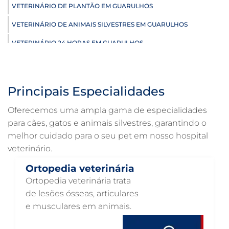
VETERINÁRIO DE PLANTÃO EM GUARULHOS
VETERINÁRIO DE ANIMAIS SILVESTRES EM GUARULHOS
VETERINÁRIO 24 HORAS EM GUARULHOS
ULTRASSONOGRAFIA VETERINÁRIA EM GUARULHOS
ULTRASSONOGRAFIA PARA GATO EM GUARULHOS
Principais Especialidades
ULTRASSONOGRAFIA PARA CACHORRO EM GUARULHOS
Oferecemos uma ampla gama de especialidades
ULTRASSOM VETERINÁRIO EM GUARULHOS
para cães, gatos e animais silvestres, garantindo o
melhor cuidado para o seu pet em nosso hospital
TRATAMENTO DE ANIMAIS EM GUARULHOS
veterinário.
RAIO X VETERINÁRIO EM GUARULHOS
Ortopedia veterinária
PNEUMOLOGIA VETERINÁRIA EM GUARULHOS
Ortopedia veterinária trata
OTOSCOPIA VETERINÁRIA EM GUARULHOS
de lesões ósseas, articulares
e musculares em animais.
OTOSCOPIA DIGITAL VETERINÁRIA EM GUARULHOS
ORTOPEDIA VETERINÁRIA EM GUARULHOS