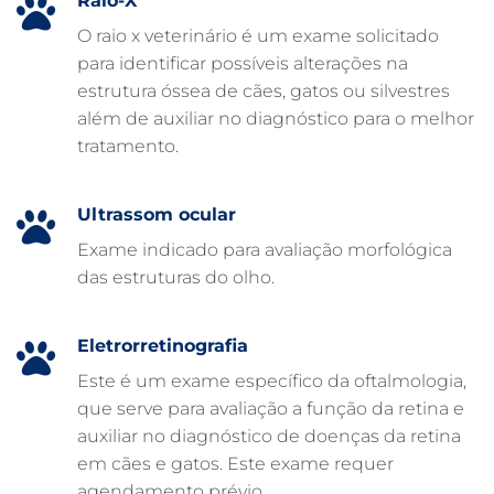
Raio-X
EMERGÊNCIA VETERINÁRIA
O raio x veterinário é um exame solicitado
para identificar possíveis alterações na
EMERGÊNCIA PARA PETS
estrutura óssea de cães, gatos ou silvestres
DERMATOLOGISTA VETERINÁRIO
além de auxiliar no diagnóstico para o melhor
tratamento.
CUIDADOS INTENSIVOS EM ANIMAIS
CUIDADOS EM ANIMAIS 24 HORAS
Ultrassom ocular
CLÍNICA VETERINÁRIA ARCA
Exame indicado para avaliação morfológica
CLÍNICA VETERINÁRIA 24 HORAS
das estruturas do olho.
CARDIOLOGISTA VETERINÁRIO
ATENDIMENTO VETERINÁRIO
Eletrorretinografia
Este é um exame específico da oftalmologia,
que serve para avaliação a função da retina e
auxiliar no diagnóstico de doenças da retina
em cães e gatos. Este exame requer
agendamento prévio.