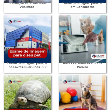
Internação veterinária em
Exame de imagem para pet
Vila Izabel
em Bonsucesso
Exame de imagem para pet
Raio x veterinário em Vila
no Lavras, Guarulhos - SP
Paraíso