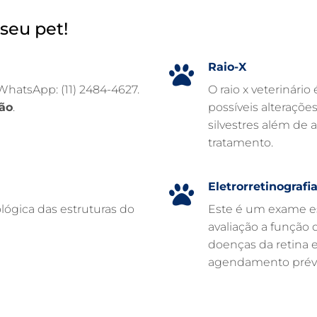
seu pet!
Raio-X
 WhatsApp: (11) 2484-4627.
O raio x veterinário
ão
.
possíveis alteraçõe
silvestres além de 
tratamento.
Eletrorretinografi
lógica das estruturas do
Este é um exame es
avaliação a função d
doenças da retina 
agendamento prévi