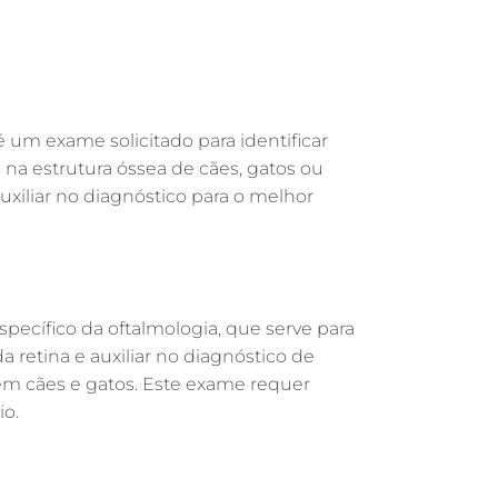
GASTROENTEROLOGIA VETERINÁRIA EM
GUARULHOS
FISIOTERAPIA VETERINÁRIA EM
GUARULHOS
FISIOTERAPIA ANIMAL EM GUARULHOS
 é um exame solicitado para identificar
FARMÁCIA VETERINÁRIA EM
s na estrutura óssea de cães, gatos ou
GUARULHOS
auxiliar no diagnóstico para o melhor
FARMÁCIA VETERINÁRIA 24H EM
GUARULHOS
EXAME DE IMAGEM PARA PET EM
a
GUARULHOS
pecífico da oftalmologia, que serve para
ENDOSCOPIA EM PETS EM GUARULHOS
a retina e auxiliar no diagnóstico de
ENDOCRINOLOGIA VETERINÁRIA EM
em cães e gatos. Este exame requer
GUARULHOS
o.
EMERGÊNCIA VETERINÁRIA EM
GUARULHOS
EMERGÊNCIA PARA PETS EM