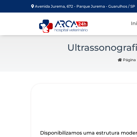
Avenida Jurema, 672 - Parque Jurema - Guarulhos / SP
In
Ultrassonograf
Página I
Disponibilizamos uma estrutura moder