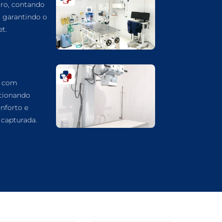
ro, contando
CARDIOLOGIA VETERINÁRIA EM
GUARULHOS
, garantindo o
t.
ATENDIMENTO VETERINÁRIO EM
GUARULHOS
ANIMAIS SILVESTRES EM GUARULHOS
ANESTESIOLOGIA VETERINÁRIA EM
a com
GUARULHOS
cionando
ACUPUNTURA VETERINÁRIA EM
nforto e
GUARULHOS
capturada.
VETERINÁRIO PARA GATOS
VETERINÁRIO PARA CACHORROS
VETERINÁRIO DE ANIMAIS SILVESTRES
VETERINÁRIO URGENTE
VETERINÁRIO DE PLANTÃO
VETERINÁRIO 24 HORAS