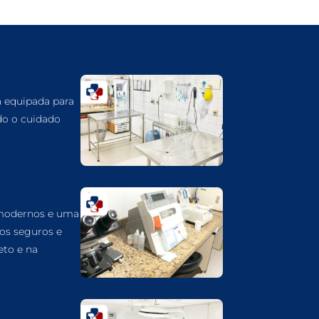
GUARULHOS
DERMATOLOGISTA VETERINÁRIO EM
GUARULHOS
DERMATOLOGIA VETERINÁRIA EM
GUARULHOS
á equipada para
CUIDADOS INTENSIVOS EM ANIMAIS EM
do o cuidado
GUARULHOS
CUIDADOS EM ANIMAIS 24 HORAS EM
GUARULHOS
CLÍNICA VETERINÁRIA EM GUARULHOS
 modernos e uma
CLÍNICA VETERINÁRIA 24 HORAS EM
GUARULHOS
dos seguros e
eto e na
CIRURGIA VETERINÁRIA GERAL EM
GUARULHOS
CARDIOLOGISTA VETERINÁRIO EM
GUARULHOS