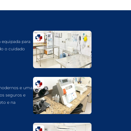
GUARULHOS
DERMATOLOGISTA VETERINÁRIO EM
GUARULHOS
DERMATOLOGIA VETERINÁRIA EM
GUARULHOS
á equipada para
CUIDADOS INTENSIVOS EM ANIMAIS EM
do o cuidado
GUARULHOS
CUIDADOS EM ANIMAIS 24 HORAS EM
GUARULHOS
CLÍNICA VETERINÁRIA EM GUARULHOS
 modernos e uma
CLÍNICA VETERINÁRIA 24 HORAS EM
GUARULHOS
dos seguros e
eto e na
CIRURGIA VETERINÁRIA GERAL EM
GUARULHOS
CARDIOLOGISTA VETERINÁRIO EM
GUARULHOS