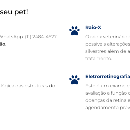
seu pet!
Raio-X
 WhatsApp: (11) 2484-4627.
O raio x veterinário
ão
.
possíveis alteraçõe
silvestres além de 
tratamento.
Eletrorretinografi
lógica das estruturas do
Este é um exame es
avaliação a função d
doenças da retina 
agendamento prévi