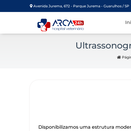
Avenida Jurema, 672 - Parque Jurema - Guarulhos / SP
In
Ultrassonogr
Págin
Disponibilizamos uma estrutura moder