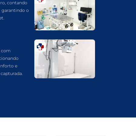
ro, contando
CARDIOLOGIA VETERINÁRIA EM
GUARULHOS
, garantindo o
t.
ATENDIMENTO VETERINÁRIO EM
GUARULHOS
ANIMAIS SILVESTRES EM GUARULHOS
ANESTESIOLOGIA VETERINÁRIA EM
a com
GUARULHOS
cionando
ACUPUNTURA VETERINÁRIA EM
nforto e
GUARULHOS
capturada.
VETERINÁRIO PARA GATOS
VETERINÁRIO PARA CACHORROS
VETERINÁRIO DE ANIMAIS SILVESTRES
VETERINÁRIO URGENTE
VETERINÁRIO DE PLANTÃO
VETERINÁRIO 24 HORAS