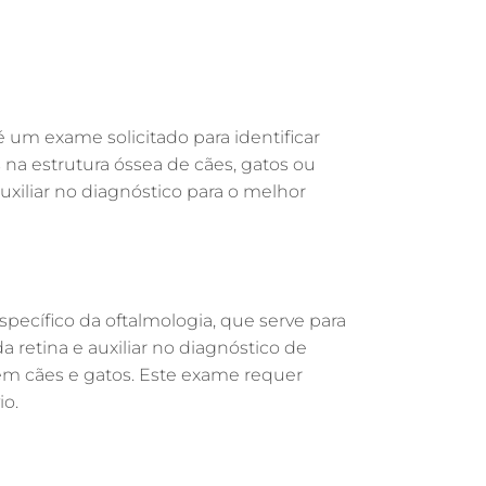
GASTROENTEROLOGIA VETERINÁRIA EM
GUARULHOS
FISIOTERAPIA VETERINÁRIA EM
GUARULHOS
FISIOTERAPIA ANIMAL EM GUARULHOS
 é um exame solicitado para identificar
FARMÁCIA VETERINÁRIA EM
s na estrutura óssea de cães, gatos ou
GUARULHOS
auxiliar no diagnóstico para o melhor
FARMÁCIA VETERINÁRIA 24H EM
GUARULHOS
EXAME DE IMAGEM PARA PET EM
a
GUARULHOS
pecífico da oftalmologia, que serve para
ENDOSCOPIA EM PETS EM GUARULHOS
a retina e auxiliar no diagnóstico de
ENDOCRINOLOGIA VETERINÁRIA EM
em cães e gatos. Este exame requer
GUARULHOS
o.
EMERGÊNCIA VETERINÁRIA EM
GUARULHOS
EMERGÊNCIA PARA PETS EM