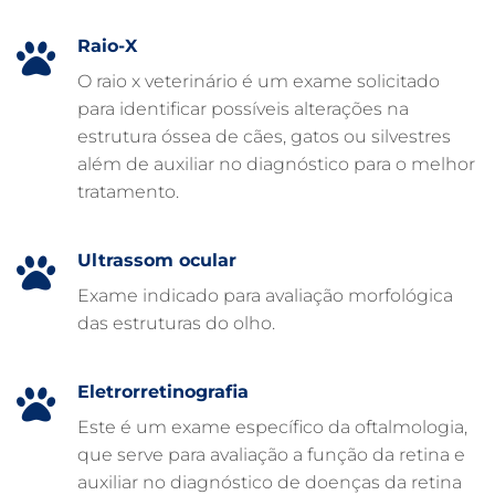
EXAME DE IMAGEM PARA PET
Raio-X
EMERGÊNCIA VETERINÁRIA
O raio x veterinário é um exame solicitado
para identificar possíveis alterações na
EMERGÊNCIA PARA PETS
estrutura óssea de cães, gatos ou silvestres
DERMATOLOGISTA VETERINÁRIO
além de auxiliar no diagnóstico para o melhor
tratamento.
CUIDADOS INTENSIVOS EM ANIMAIS
CUIDADOS EM ANIMAIS 24 HORAS
Ultrassom ocular
CLÍNICA VETERINÁRIA ARCA
Exame indicado para avaliação morfológica
CLÍNICA VETERINÁRIA 24 HORAS
das estruturas do olho.
CARDIOLOGISTA VETERINÁRIO
ATENDIMENTO VETERINÁRIO
Eletrorretinografia
Este é um exame específico da oftalmologia,
que serve para avaliação a função da retina e
auxiliar no diagnóstico de doenças da retina