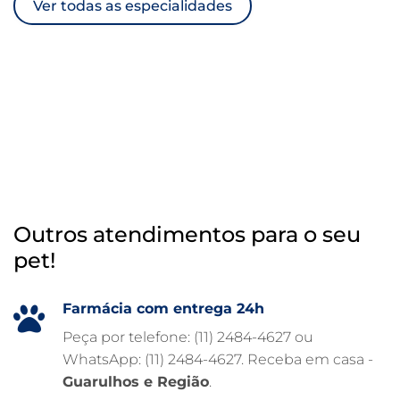
Ver todas as especialidades
TRATAMENTO DE ANIMAIS
RAIO X VETERINÁRIO
OTOSCOPIA VETERINÁRIA
OTOSCOPIA DIGITAL VETERINÁRIA
INTERNAÇÃO VETERINÁRIA 24 HORAS
INTERNAÇÃO VETERINÁRIA
HOSPITAL VETERINÁRIO 24H
Outros atendimentos para o seu
HOSPITAL VETERINÁRIO 24 HORAS
pet!
HOSPITAL VETERINÁRIO
HOSPITAL PARA ANIMAIS
Farmácia com entrega 24h
FISIOTERAPIA VETERINÁRIA
Peça por telefone: (11) 2484-4627 ou
WhatsApp: (11) 2484-4627. Receba em casa -
FARMÁCIA VETERINÁRIA 24H
Guarulhos e Região
.
FARMÁCIA VETERINÁRIA