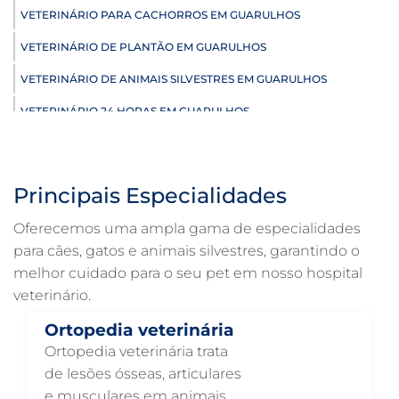
VETERINÁRIO PARA CACHORROS EM GUARULHOS
VETERINÁRIO DE PLANTÃO EM GUARULHOS
VETERINÁRIO DE ANIMAIS SILVESTRES EM GUARULHOS
VETERINÁRIO 24 HORAS EM GUARULHOS
ULTRASSONOGRAFIA VETERINÁRIA EM GUARULHOS
ULTRASSONOGRAFIA PARA GATO EM GUARULHOS
Principais Especialidades
ULTRASSONOGRAFIA PARA CACHORRO EM GUARULHOS
Oferecemos uma ampla gama de especialidades
ULTRASSOM VETERINÁRIO EM GUARULHOS
para cães, gatos e animais silvestres, garantindo o
melhor cuidado para o seu pet em nosso hospital
TRATAMENTO DE ANIMAIS EM GUARULHOS
veterinário.
RAIO X VETERINÁRIO EM GUARULHOS
Ortopedia veterinária
PNEUMOLOGIA VETERINÁRIA EM GUARULHOS
Ortopedia veterinária trata
OTOSCOPIA VETERINÁRIA EM GUARULHOS
de lesões ósseas, articulares
e musculares em animais.