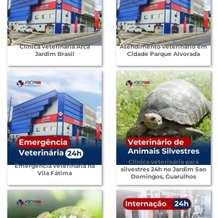
Clínica veterinária Arca
Atendimento veterinário em
Jardim Brasil
Cidade Parque Alvorada
Clinica veterinária para
Emergência veterinária na
silvestres 24h no Jardim Sao
Vila Fátima
Domingos, Guarulhos