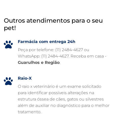
INTERNAÇÃO VETERINÁRIA
HOSPITAL VETERINÁRIO 24H
Outros atendimentos para o seu
HOSPITAL VETERINÁRIO 24 HORAS
pet!
HOSPITAL VETERINÁRIO
HOSPITAL PARA ANIMAIS
Farmácia com entrega 24h
FISIOTERAPIA VETERINÁRIA
Peça por telefone: (11) 2484-4627 ou
WhatsApp: (11) 2484-4627. Receba em casa -
FARMÁCIA VETERINÁRIA 24H
Guarulhos e Região
.
FARMÁCIA VETERINÁRIA
EXAME DE IMAGEM PARA PET
Raio-X
EMERGÊNCIA VETERINÁRIA
O raio x veterinário é um exame solicitado
para identificar possíveis alterações na
EMERGÊNCIA PARA PETS
estrutura óssea de cães, gatos ou silvestres
DERMATOLOGISTA VETERINÁRIO
além de auxiliar no diagnóstico para o melhor
tratamento.
CUIDADOS INTENSIVOS EM ANIMAIS