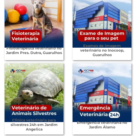
Exames de imagem
Fisioterapeuta veterinário no
veterinário no Inocoop,
Jardim Pres. Dutra, Guarulhos
Guarulhos
Clinica veterinária para
Emergência veterinária no
silvestres 24h em Jardim
Jardim Álamo
Angelica