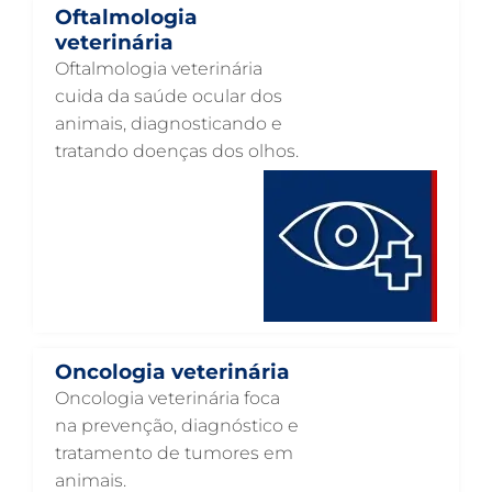
Oftalmologia
NEUROLOGIA ANIMAL EM GUARULHOS
veterinária
Oftalmologia veterinária
NEFROLOGIA VETERINÁRIA EM GUARULHOS
cuida da saúde ocular dos
LABORATÓRIO PET EM GUARULHOS
animais, diagnosticando e
tratando doenças dos olhos.
INTERNAÇÃO VETERINÁRIA EM GUARULHOS
INTERNAÇÃO VETERINÁRIA 24 HORAS EM GUARULHOS
INTENSIVISMO VETERINÁRIO EM GUARULHOS
HOSPITAL VETERINÁRIO EM GUARULHOS
HOSPITAL VETERINÁRIO 24H EM GUARULHOS
HOSPITAL VETERINÁRIO 24 HORAS EM GUARULHOS
Oncologia veterinária
HOSPITAL PARA ANIMAIS EM GUARULHOS
Oncologia veterinária foca
na prevenção, diagnóstico e
HEMATOLOGIA VETERINÁRIA EM GUARULHOS
tratamento de tumores em
GASTROENTEROLOGIA VETERINÁRIA EM GUARULHOS
animais.