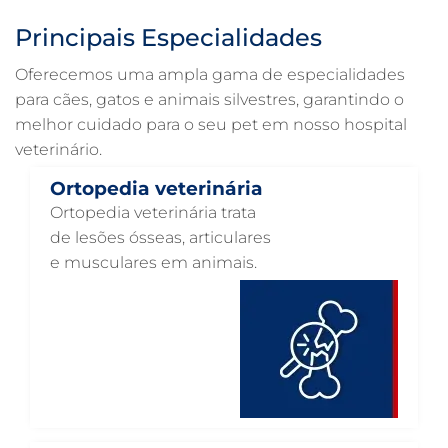
ULTRASSONOGRAFIA PARA GATO EM GUARULHOS
Principais Especialidades
ULTRASSONOGRAFIA PARA CACHORRO EM GUARULHOS
Oferecemos uma ampla gama de especialidades
ULTRASSOM VETERINÁRIO EM GUARULHOS
para cães, gatos e animais silvestres, garantindo o
melhor cuidado para o seu pet em nosso hospital
TRATAMENTO DE ANIMAIS EM GUARULHOS
veterinário.
RAIO X VETERINÁRIO EM GUARULHOS
Ortopedia veterinária
PNEUMOLOGIA VETERINÁRIA EM GUARULHOS
Ortopedia veterinária trata
OTOSCOPIA VETERINÁRIA EM GUARULHOS
de lesões ósseas, articulares
e musculares em animais.
OTOSCOPIA DIGITAL VETERINÁRIA EM GUARULHOS
ORTOPEDIA VETERINÁRIA EM GUARULHOS
ONCOLOGIA ANIMAL EM GUARULHOS
OFTALMOLOGIA VETERINÁRIA EM GUARULHOS
ODONTOLOGIA VETERINÁRIA EM GUARULHOS
NUTRIÇÃO ANIMAL EM GUARULHOS