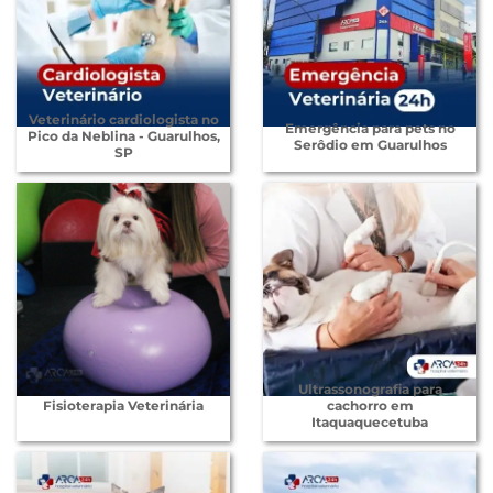
Veterinário cardiologista no
Emergência para pets no
Pico da Neblina - Guarulhos,
Serôdio em Guarulhos
SP
Ultrassonografia para
Fisioterapia Veterinária
cachorro em
Itaquaquecetuba