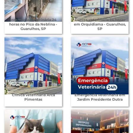
Internação veterinária 24
Clínica veterinária 24 horas
horas no Pico da Neblina -
em Orquidiama - Guarulhos,
Guarulhos, SP
SP
Clínica veterinária Arca
Emergência veterinária em
Pimentas
Jardim Presidente Dutra