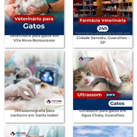
Farmácia veterinária 24h em
Veterinário para gatos em
Cidade Serodio, Guarulhos -
Vila Nova Bonsucesso
SP
Ultrassonografia para
Ultrassom para gatos em
cachorro em Santa Isabel
Água Chata, Guarulhos