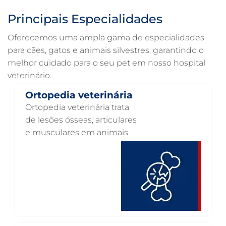
ULTRASSONOGRAFIA PARA GATO EM GUARULHOS
Principais Especialidades
ULTRASSONOGRAFIA PARA CACHORRO EM GUARULHOS
Oferecemos uma ampla gama de especialidades
ULTRASSOM VETERINÁRIO EM GUARULHOS
para cães, gatos e animais silvestres, garantindo o
melhor cuidado para o seu pet em nosso hospital
TRATAMENTO DE ANIMAIS EM GUARULHOS
veterinário.
RAIO X VETERINÁRIO EM GUARULHOS
Ortopedia veterinária
PNEUMOLOGIA VETERINÁRIA EM GUARULHOS
Ortopedia veterinária trata
OTOSCOPIA VETERINÁRIA EM GUARULHOS
de lesões ósseas, articulares
e musculares em animais.
OTOSCOPIA DIGITAL VETERINÁRIA EM GUARULHOS
ORTOPEDIA VETERINÁRIA EM GUARULHOS
ONCOLOGIA ANIMAL EM GUARULHOS
OFTALMOLOGIA VETERINÁRIA EM GUARULHOS
ODONTOLOGIA VETERINÁRIA EM GUARULHOS
NUTRIÇÃO ANIMAL EM GUARULHOS