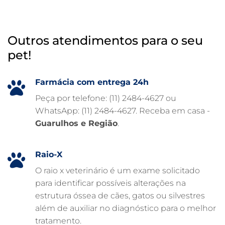
INTERNAÇÃO VETERINÁRIA
HOSPITAL VETERINÁRIO 24H
Outros atendimentos para o seu
HOSPITAL VETERINÁRIO 24 HORAS
pet!
HOSPITAL VETERINÁRIO
HOSPITAL PARA ANIMAIS
Farmácia com entrega 24h
FISIOTERAPIA VETERINÁRIA
Peça por telefone: (11) 2484-4627 ou
WhatsApp: (11) 2484-4627. Receba em casa -
FARMÁCIA VETERINÁRIA 24H
Guarulhos e Região
.
FARMÁCIA VETERINÁRIA
EXAME DE IMAGEM PARA PET
Raio-X
EMERGÊNCIA VETERINÁRIA
O raio x veterinário é um exame solicitado
para identificar possíveis alterações na
EMERGÊNCIA PARA PETS
estrutura óssea de cães, gatos ou silvestres
DERMATOLOGISTA VETERINÁRIO
além de auxiliar no diagnóstico para o melhor
tratamento.
CUIDADOS INTENSIVOS EM ANIMAIS