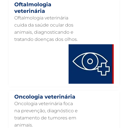
Oftalmologia
NEUROLOGIA ANIMAL EM GUARULHOS
veterinária
Oftalmologia veterinária
NEFROLOGIA VETERINÁRIA EM GUARULHOS
cuida da saúde ocular dos
LABORATÓRIO PET EM GUARULHOS
animais, diagnosticando e
tratando doenças dos olhos.
INTERNAÇÃO VETERINÁRIA EM GUARULHOS
INTERNAÇÃO VETERINÁRIA 24 HORAS EM GUARULHOS
INTENSIVISMO VETERINÁRIO EM GUARULHOS
HOSPITAL VETERINÁRIO EM GUARULHOS
HOSPITAL VETERINÁRIO 24H EM GUARULHOS
HOSPITAL VETERINÁRIO 24 HORAS EM GUARULHOS
Oncologia veterinária
HOSPITAL PARA ANIMAIS EM GUARULHOS
Oncologia veterinária foca
na prevenção, diagnóstico e
HEMATOLOGIA VETERINÁRIA EM GUARULHOS
tratamento de tumores em
GASTROENTEROLOGIA VETERINÁRIA EM GUARULHOS
animais.