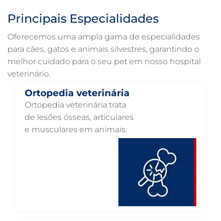
ULTRASSONOGRAFIA PARA GATO EM GUARULHOS
Principais Especialidades
ULTRASSONOGRAFIA PARA CACHORRO EM GUARULHOS
Oferecemos uma ampla gama de especialidades
ULTRASSOM VETERINÁRIO EM GUARULHOS
para cães, gatos e animais silvestres, garantindo o
melhor cuidado para o seu pet em nosso hospital
TRATAMENTO DE ANIMAIS EM GUARULHOS
veterinário.
RAIO X VETERINÁRIO EM GUARULHOS
Ortopedia veterinária
PNEUMOLOGIA VETERINÁRIA EM GUARULHOS
Ortopedia veterinária trata
OTOSCOPIA VETERINÁRIA EM GUARULHOS
de lesões ósseas, articulares
e musculares em animais.
OTOSCOPIA DIGITAL VETERINÁRIA EM GUARULHOS
ORTOPEDIA VETERINÁRIA EM GUARULHOS
ONCOLOGIA ANIMAL EM GUARULHOS
OFTALMOLOGIA VETERINÁRIA EM GUARULHOS
ODONTOLOGIA VETERINÁRIA EM GUARULHOS
NUTRIÇÃO ANIMAL EM GUARULHOS