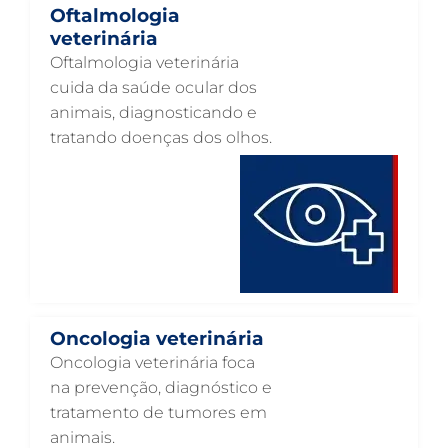
Oftalmologia
NEUROLOGIA ANIMAL EM GUARULHOS
veterinária
Oftalmologia veterinária
NEFROLOGIA VETERINÁRIA EM GUARULHOS
cuida da saúde ocular dos
LABORATÓRIO PET EM GUARULHOS
animais, diagnosticando e
tratando doenças dos olhos.
INTERNAÇÃO VETERINÁRIA EM GUARULHOS
INTERNAÇÃO VETERINÁRIA 24 HORAS EM GUARULHOS
INTENSIVISMO VETERINÁRIO EM GUARULHOS
HOSPITAL VETERINÁRIO EM GUARULHOS
HOSPITAL VETERINÁRIO 24H EM GUARULHOS
HOSPITAL VETERINÁRIO 24 HORAS EM GUARULHOS
Oncologia veterinária
HOSPITAL PARA ANIMAIS EM GUARULHOS
Oncologia veterinária foca
na prevenção, diagnóstico e
HEMATOLOGIA VETERINÁRIA EM GUARULHOS
tratamento de tumores em
GASTROENTEROLOGIA VETERINÁRIA EM GUARULHOS
animais.