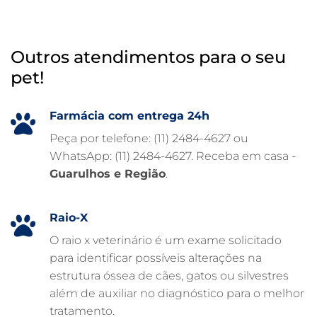
INTERNAÇÃO VETERINÁRIA
HOSPITAL VETERINÁRIO 24H
Outros atendimentos para o seu
HOSPITAL VETERINÁRIO 24 HORAS
pet!
HOSPITAL VETERINÁRIO
HOSPITAL PARA ANIMAIS
Farmácia com entrega 24h
FISIOTERAPIA VETERINÁRIA
Peça por telefone: (11) 2484-4627 ou
WhatsApp: (11) 2484-4627. Receba em casa -
FARMÁCIA VETERINÁRIA 24H
Guarulhos e Região
.
FARMÁCIA VETERINÁRIA
EXAME DE IMAGEM PARA PET
Raio-X
EMERGÊNCIA VETERINÁRIA
O raio x veterinário é um exame solicitado
para identificar possíveis alterações na
EMERGÊNCIA PARA PETS
estrutura óssea de cães, gatos ou silvestres
DERMATOLOGISTA VETERINÁRIO
além de auxiliar no diagnóstico para o melhor
tratamento.
CUIDADOS INTENSIVOS EM ANIMAIS