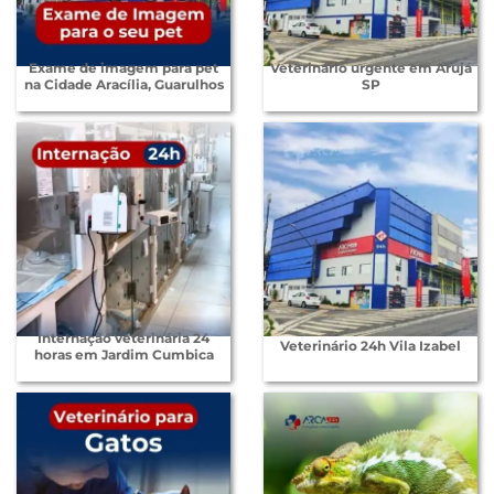
Exame de imagem para pet
Veterinário urgente em Arujá
na Cidade Aracília, Guarulhos
SP
Internação veterinária 24
Veterinário 24h Vila Izabel
horas em Jardim Cumbica