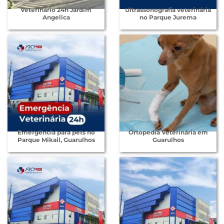
Veterinário 24h Jardim
Ultrassonografia veterinária
Angelica
no Parque Jurema
Emergência para pets no
Ortopedia Veterinária em
Parque Mikail, Guarulhos
Guarulhos