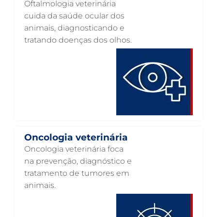
Oftalmologia veterinária
NEFROLOGIA VETERINÁRIA EM GUARULHOS
cuida da saúde ocular dos
LABORATÓRIO PET EM GUARULHOS
animais, diagnosticando e
tratando doenças dos olhos.
INTERNAÇÃO VETERINÁRIA EM GUARULHOS
INTERNAÇÃO VETERINÁRIA 24 HORAS EM GUARULHOS
INTENSIVISMO VETERINÁRIO EM GUARULHOS
HOSPITAL VETERINÁRIO EM GUARULHOS
HOSPITAL VETERINÁRIO 24H EM GUARULHOS
HOSPITAL VETERINÁRIO 24 HORAS EM GUARULHOS
Oncologia veterinária
HOSPITAL PARA ANIMAIS EM GUARULHOS
Oncologia veterinária foca
na prevenção, diagnóstico e
HEMATOLOGIA VETERINÁRIA EM GUARULHOS
tratamento de tumores em
GASTROENTEROLOGIA VETERINÁRIA EM GUARULHOS
animais.
FISIOTERAPIA VETERINÁRIA EM GUARULHOS
FISIOTERAPIA ANIMAL EM GUARULHOS