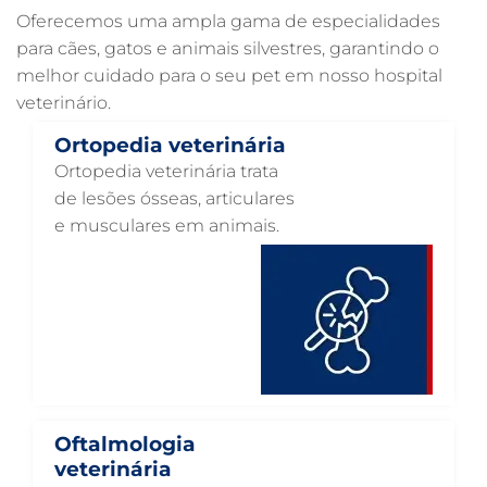
Oferecemos uma ampla gama de especialidades
ULTRASSOM VETERINÁRIO EM GUARULHOS
para cães, gatos e animais silvestres, garantindo o
melhor cuidado para o seu pet em nosso hospital
TRATAMENTO DE ANIMAIS EM GUARULHOS
veterinário.
RAIO X VETERINÁRIO EM GUARULHOS
Ortopedia veterinária
PNEUMOLOGIA VETERINÁRIA EM GUARULHOS
Ortopedia veterinária trata
OTOSCOPIA VETERINÁRIA EM GUARULHOS
de lesões ósseas, articulares
e musculares em animais.
OTOSCOPIA DIGITAL VETERINÁRIA EM GUARULHOS
ORTOPEDIA VETERINÁRIA EM GUARULHOS
ONCOLOGIA ANIMAL EM GUARULHOS
OFTALMOLOGIA VETERINÁRIA EM GUARULHOS
ODONTOLOGIA VETERINÁRIA EM GUARULHOS
NUTRIÇÃO ANIMAL EM GUARULHOS
Oftalmologia
NEUROLOGIA ANIMAL EM GUARULHOS
veterinária