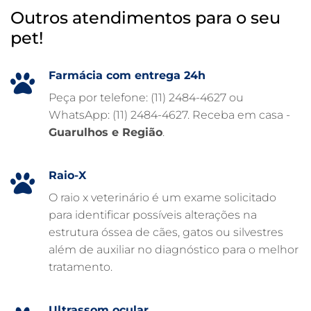
Outros atendimentos para o seu
HOSPITAL VETERINÁRIO 24 HORAS
pet!
HOSPITAL VETERINÁRIO
HOSPITAL PARA ANIMAIS
Farmácia com entrega 24h
FISIOTERAPIA VETERINÁRIA
Peça por telefone: (11) 2484-4627 ou
WhatsApp: (11) 2484-4627. Receba em casa -
FARMÁCIA VETERINÁRIA 24H
Guarulhos e Região
.
FARMÁCIA VETERINÁRIA
EXAME DE IMAGEM PARA PET
Raio-X
EMERGÊNCIA VETERINÁRIA
O raio x veterinário é um exame solicitado
para identificar possíveis alterações na
EMERGÊNCIA PARA PETS
estrutura óssea de cães, gatos ou silvestres
DERMATOLOGISTA VETERINÁRIO
além de auxiliar no diagnóstico para o melhor
tratamento.
CUIDADOS INTENSIVOS EM ANIMAIS
CUIDADOS EM ANIMAIS 24 HORAS
Ultrassom ocular