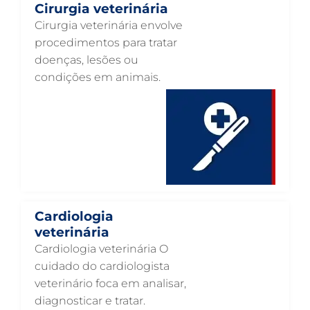
Cirurgia veterinária
CLÍNICA VETERINÁRIA 24 HORAS EM GUARULHOS
Cirurgia veterinária envolve
CIRURGIA VETERINÁRIA GERAL EM GUARULHOS
procedimentos para tratar
doenças, lesões ou
CARDIOLOGISTA VETERINÁRIO EM GUARULHOS
condições em animais.
CARDIOLOGIA VETERINÁRIA EM GUARULHOS
ATENDIMENTO VETERINÁRIO EM GUARULHOS
ANIMAIS SILVESTRES EM GUARULHOS
ANESTESIOLOGIA VETERINÁRIA EM GUARULHOS
ACUPUNTURA VETERINÁRIA EM GUARULHOS
VETERINÁRIO PARA GATOS
Cardiologia
veterinária
VETERINÁRIO PARA CACHORROS
Cardiologia veterinária O
VETERINÁRIO DE ANIMAIS SILVESTRES
cuidado do cardiologista
veterinário foca em analisar,
VETERINÁRIO URGENTE
diagnosticar e tratar.