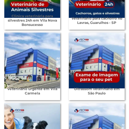
Clinica veterinária para
Veterinário para cachorro no
silvestres 24h em Vila Nova
Lavras, Guarulhos - SP
Bonsucesso
Veterinário urgente em Vila
Ultrassom veterinário em
Carmela
São Paulo