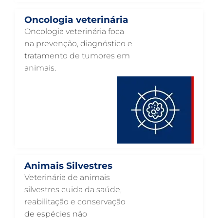
HOSPITAL VETERINÁRIO 24 HORAS EM GUARULHOS
Oncologia veterinária
HOSPITAL PARA ANIMAIS EM GUARULHOS
Oncologia veterinária foca
na prevenção, diagnóstico e
HEMATOLOGIA VETERINÁRIA EM GUARULHOS
tratamento de tumores em
GASTROENTEROLOGIA VETERINÁRIA EM GUARULHOS
animais.
FISIOTERAPIA VETERINÁRIA EM GUARULHOS
FISIOTERAPIA ANIMAL EM GUARULHOS
FARMÁCIA VETERINÁRIA EM GUARULHOS
FARMÁCIA VETERINÁRIA 24H EM GUARULHOS
EXAME DE IMAGEM PARA PET EM GUARULHOS
Animais Silvestres
ENDOSCOPIA EM PETS EM GUARULHOS
Veterinária de animais
ENDOCRINOLOGIA VETERINÁRIA EM GUARULHOS
silvestres cuida da saúde,
reabilitação e conservação
EMERGÊNCIA VETERINÁRIA EM GUARULHOS
de espécies não