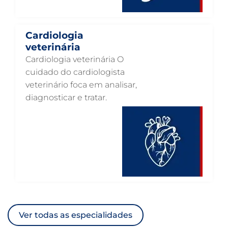
ACUPUNTURA VETERINÁRIA EM GUARULHOS
VETERINÁRIO PARA GATOS
Cardiologia
veterinária
VETERINÁRIO PARA CACHORROS
Cardiologia veterinária O
VETERINÁRIO DE ANIMAIS SILVESTRES
cuidado do cardiologista
veterinário foca em analisar,
VETERINÁRIO URGENTE
diagnosticar e tratar.
VETERINÁRIO DE PLANTÃO
VETERINÁRIO 24 HORAS
ULTRASSONOGRAFIA VETERINÁRIA
ULTRASSONOGRAFIA PARA GATO
ULTRASSONOGRAFIA PARA CACHORRO
ULTRASSOM VETERINÁRIO
Ver todas as especialidades
TRATAMENTO DE ANIMAIS