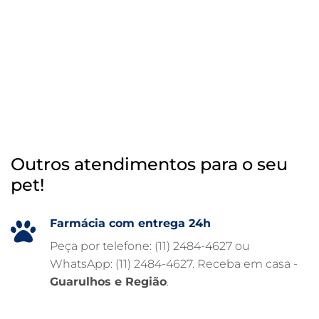
RAIO X VETERINÁRIO
OTOSCOPIA VETERINÁRIA
OTOSCOPIA DIGITAL VETERINÁRIA
INTERNAÇÃO VETERINÁRIA 24 HORAS
INTERNAÇÃO VETERINÁRIA
HOSPITAL VETERINÁRIO 24H
Outros atendimentos para o seu
HOSPITAL VETERINÁRIO 24 HORAS
pet!
HOSPITAL VETERINÁRIO
HOSPITAL PARA ANIMAIS
Farmácia com entrega 24h
FISIOTERAPIA VETERINÁRIA
Peça por telefone: (11) 2484-4627 ou
WhatsApp: (11) 2484-4627. Receba em casa -
FARMÁCIA VETERINÁRIA 24H
Guarulhos e Região
.
FARMÁCIA VETERINÁRIA
EXAME DE IMAGEM PARA PET