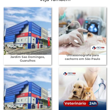
Veterinário de plantão no
Ultrassonografia para
Jardim Sao Domingos,
cachorro em São Paulo
Guarulhos