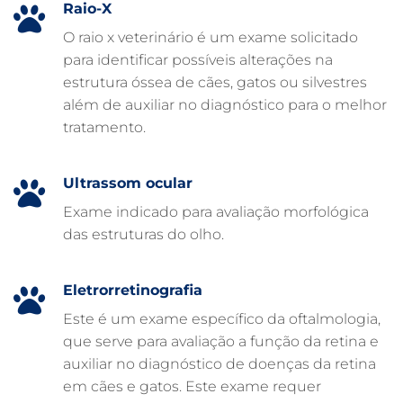
Raio-X
EMERGÊNCIA VETERINÁRIA
O raio x veterinário é um exame solicitado
para identificar possíveis alterações na
EMERGÊNCIA PARA PETS
estrutura óssea de cães, gatos ou silvestres
DERMATOLOGISTA VETERINÁRIO
além de auxiliar no diagnóstico para o melhor
tratamento.
CUIDADOS INTENSIVOS EM ANIMAIS
CUIDADOS EM ANIMAIS 24 HORAS
Ultrassom ocular
CLÍNICA VETERINÁRIA ARCA
Exame indicado para avaliação morfológica
CLÍNICA VETERINÁRIA 24 HORAS
das estruturas do olho.
CARDIOLOGISTA VETERINÁRIO
ATENDIMENTO VETERINÁRIO
Eletrorretinografia
Este é um exame específico da oftalmologia,
que serve para avaliação a função da retina e
auxiliar no diagnóstico de doenças da retina
em cães e gatos. Este exame requer