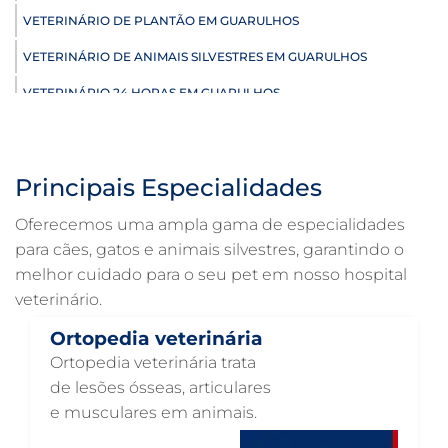
VETERINÁRIO DE PLANTÃO EM GUARULHOS
VETERINÁRIO DE ANIMAIS SILVESTRES EM GUARULHOS
VETERINÁRIO 24 HORAS EM GUARULHOS
ULTRASSONOGRAFIA VETERINÁRIA EM GUARULHOS
ULTRASSONOGRAFIA PARA GATO EM GUARULHOS
Principais Especialidades
ULTRASSONOGRAFIA PARA CACHORRO EM GUARULHOS
Oferecemos uma ampla gama de especialidades
ULTRASSOM VETERINÁRIO EM GUARULHOS
para cães, gatos e animais silvestres, garantindo o
melhor cuidado para o seu pet em nosso hospital
TRATAMENTO DE ANIMAIS EM GUARULHOS
veterinário.
RAIO X VETERINÁRIO EM GUARULHOS
Ortopedia veterinária
PNEUMOLOGIA VETERINÁRIA EM GUARULHOS
Ortopedia veterinária trata
OTOSCOPIA VETERINÁRIA EM GUARULHOS
de lesões ósseas, articulares
e musculares em animais.
OTOSCOPIA DIGITAL VETERINÁRIA EM GUARULHOS