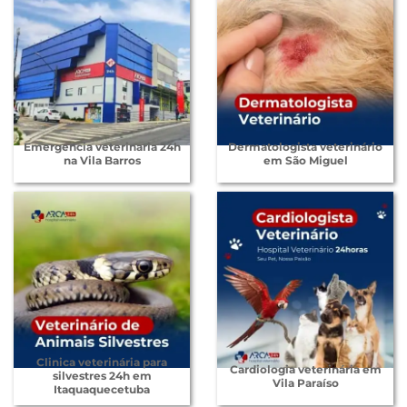
Emergencia veterinaria 24h
Dermatologista veterinário
na Vila Barros
em São Miguel
Clinica veterinária para
Cardiologia veterinária em
silvestres 24h em
Vila Paraíso
Itaquaquecetuba