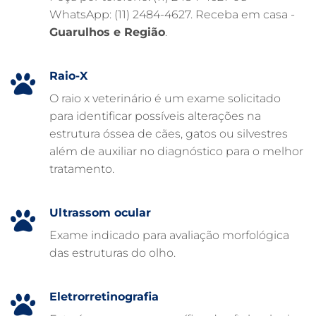
WhatsApp: (11) 2484-4627. Receba em casa -
FARMÁCIA VETERINÁRIA 24H
Guarulhos e Região
.
FARMÁCIA VETERINÁRIA
EXAME DE IMAGEM PARA PET
Raio-X
EMERGÊNCIA VETERINÁRIA
O raio x veterinário é um exame solicitado
para identificar possíveis alterações na
EMERGÊNCIA PARA PETS
estrutura óssea de cães, gatos ou silvestres
DERMATOLOGISTA VETERINÁRIO
além de auxiliar no diagnóstico para o melhor
tratamento.
CUIDADOS INTENSIVOS EM ANIMAIS
CUIDADOS EM ANIMAIS 24 HORAS
Ultrassom ocular
CLÍNICA VETERINÁRIA ARCA
Exame indicado para avaliação morfológica
CLÍNICA VETERINÁRIA 24 HORAS
das estruturas do olho.
CARDIOLOGISTA VETERINÁRIO
ATENDIMENTO VETERINÁRIO
Eletrorretinografia