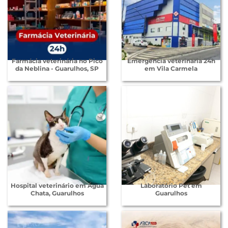
Farmácia veterinária no Pico
Emergencia veterinaria 24h
da Neblina - Guarulhos, SP
em Vila Carmela
Hospital veterinário em Água
Laboratório Pet em
Chata, Guarulhos
Guarulhos