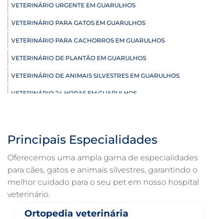
VETERINÁRIO URGENTE EM GUARULHOS
VETERINÁRIO PARA GATOS EM GUARULHOS
VETERINÁRIO PARA CACHORROS EM GUARULHOS
VETERINÁRIO DE PLANTÃO EM GUARULHOS
VETERINÁRIO DE ANIMAIS SILVESTRES EM GUARULHOS
VETERINÁRIO 24 HORAS EM GUARULHOS
ULTRASSONOGRAFIA VETERINÁRIA EM GUARULHOS
ULTRASSONOGRAFIA PARA GATO EM GUARULHOS
Principais Especialidades
ULTRASSONOGRAFIA PARA CACHORRO EM GUARULHOS
Oferecemos uma ampla gama de especialidades
ULTRASSOM VETERINÁRIO EM GUARULHOS
para cães, gatos e animais silvestres, garantindo o
melhor cuidado para o seu pet em nosso hospital
TRATAMENTO DE ANIMAIS EM GUARULHOS
veterinário.
RAIO X VETERINÁRIO EM GUARULHOS
Ortopedia veterinária
PNEUMOLOGIA VETERINÁRIA EM GUARULHOS