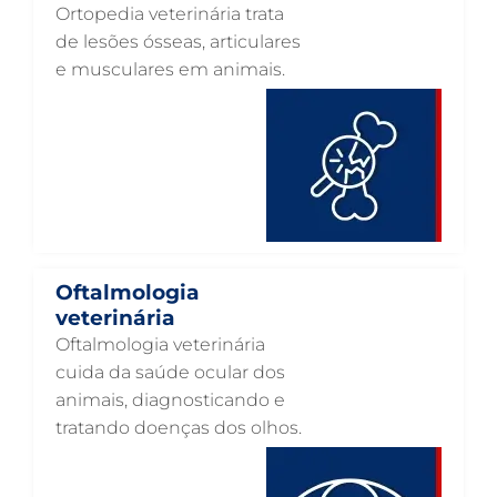
Ortopedia veterinária trata
OTOSCOPIA VETERINÁRIA EM GUARULHOS
de lesões ósseas, articulares
e musculares em animais.
OTOSCOPIA DIGITAL VETERINÁRIA EM GUARULHOS
ORTOPEDIA VETERINÁRIA EM GUARULHOS
ONCOLOGIA ANIMAL EM GUARULHOS
OFTALMOLOGIA VETERINÁRIA EM GUARULHOS
ODONTOLOGIA VETERINÁRIA EM GUARULHOS
NUTRIÇÃO ANIMAL EM GUARULHOS
Oftalmologia
NEUROLOGIA ANIMAL EM GUARULHOS
veterinária
Oftalmologia veterinária
NEFROLOGIA VETERINÁRIA EM GUARULHOS
cuida da saúde ocular dos
LABORATÓRIO PET EM GUARULHOS
animais, diagnosticando e
tratando doenças dos olhos.
INTERNAÇÃO VETERINÁRIA EM GUARULHOS
INTERNAÇÃO VETERINÁRIA 24 HORAS EM GUARULHOS