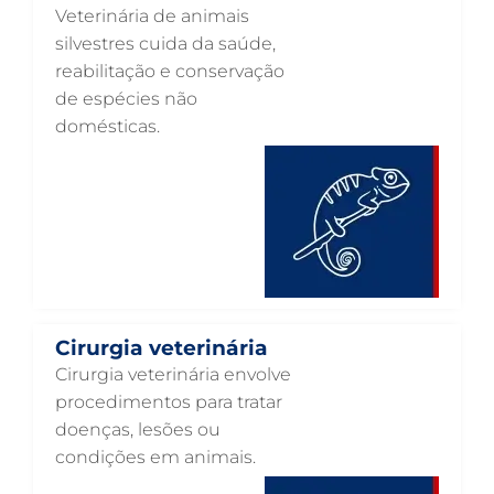
Veterinária de animais
ENDOCRINOLOGIA VETERINÁRIA EM GUARULHOS
silvestres cuida da saúde,
reabilitação e conservação
EMERGÊNCIA VETERINÁRIA EM GUARULHOS
de espécies não
EMERGÊNCIA PARA PETS EM GUARULHOS
domésticas.
DERMATOLOGISTA VETERINÁRIO EM GUARULHOS
DERMATOLOGIA VETERINÁRIA EM GUARULHOS
CUIDADOS INTENSIVOS EM ANIMAIS EM GUARULHOS
CUIDADOS EM ANIMAIS 24 HORAS EM GUARULHOS
CLÍNICA VETERINÁRIA EM GUARULHOS
Cirurgia veterinária
CLÍNICA VETERINÁRIA 24 HORAS EM GUARULHOS
Cirurgia veterinária envolve
CIRURGIA VETERINÁRIA GERAL EM GUARULHOS
procedimentos para tratar
doenças, lesões ou
CARDIOLOGISTA VETERINÁRIO EM GUARULHOS
condições em animais.
CARDIOLOGIA VETERINÁRIA EM GUARULHOS