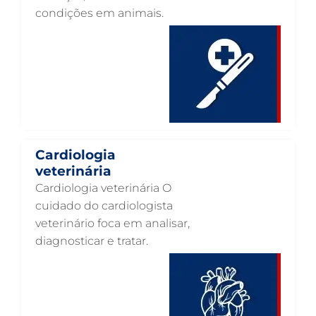
condições em animais.
CARDIOLOGIA VETERINÁRIA EM GUARULHOS
ATENDIMENTO VETERINÁRIO EM GUARULHOS
ANIMAIS SILVESTRES EM GUARULHOS
ANESTESIOLOGIA VETERINÁRIA EM GUARULHOS
ACUPUNTURA VETERINÁRIA EM GUARULHOS
VETERINÁRIO PARA GATOS
Cardiologia
veterinária
VETERINÁRIO PARA CACHORROS
Cardiologia veterinária O
VETERINÁRIO DE ANIMAIS SILVESTRES
cuidado do cardiologista
veterinário foca em analisar,
VETERINÁRIO URGENTE
diagnosticar e tratar.
VETERINÁRIO DE PLANTÃO
VETERINÁRIO 24 HORAS
ULTRASSONOGRAFIA VETERINÁRIA