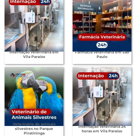
Internação veterinária em
Farmácia veterinária em São
Vila Paraíso
Paulo
Veterinário de animais
Internação veterinária 24
silvestres no Parque
horas em Vila Paraíso
Piratininga