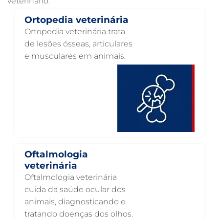
veterinário.
RAIO X VETERINÁRIO EM GUARULHOS
Ortopedia veterinária
PNEUMOLOGIA VETERINÁRIA EM GUARULHOS
Ortopedia veterinária trata
OTOSCOPIA VETERINÁRIA EM GUARULHOS
de lesões ósseas, articulares
e musculares em animais.
OTOSCOPIA DIGITAL VETERINÁRIA EM GUARULHOS
ORTOPEDIA VETERINÁRIA EM GUARULHOS
ONCOLOGIA ANIMAL EM GUARULHOS
OFTALMOLOGIA VETERINÁRIA EM GUARULHOS
ODONTOLOGIA VETERINÁRIA EM GUARULHOS
NUTRIÇÃO ANIMAL EM GUARULHOS
Oftalmologia
NEUROLOGIA ANIMAL EM GUARULHOS
veterinária
Oftalmologia veterinária
NEFROLOGIA VETERINÁRIA EM GUARULHOS
cuida da saúde ocular dos
LABORATÓRIO PET EM GUARULHOS
animais, diagnosticando e
tratando doenças dos olhos.
INTERNAÇÃO VETERINÁRIA EM GUARULHOS