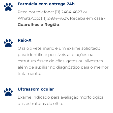
HOSPITAL PARA ANIMAIS
Farmácia com entrega 24h
FISIOTERAPIA VETERINÁRIA
Peça por telefone: (11) 2484-4627 ou
WhatsApp: (11) 2484-4627. Receba em casa -
FARMÁCIA VETERINÁRIA 24H
Guarulhos e Região
.
FARMÁCIA VETERINÁRIA
EXAME DE IMAGEM PARA PET
Raio-X
EMERGÊNCIA VETERINÁRIA
O raio x veterinário é um exame solicitado
para identificar possíveis alterações na
EMERGÊNCIA PARA PETS
estrutura óssea de cães, gatos ou silvestres
DERMATOLOGISTA VETERINÁRIO
além de auxiliar no diagnóstico para o melhor
tratamento.
CUIDADOS INTENSIVOS EM ANIMAIS
CUIDADOS EM ANIMAIS 24 HORAS
Ultrassom ocular
CLÍNICA VETERINÁRIA ARCA
Exame indicado para avaliação morfológica
CLÍNICA VETERINÁRIA 24 HORAS
das estruturas do olho.
CARDIOLOGISTA VETERINÁRIO