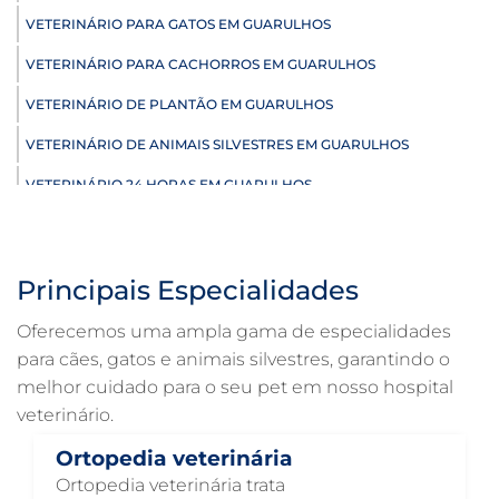
VETERINÁRIO PARA GATOS EM GUARULHOS
VETERINÁRIO PARA CACHORROS EM GUARULHOS
VETERINÁRIO DE PLANTÃO EM GUARULHOS
VETERINÁRIO DE ANIMAIS SILVESTRES EM GUARULHOS
VETERINÁRIO 24 HORAS EM GUARULHOS
ULTRASSONOGRAFIA VETERINÁRIA EM GUARULHOS
ULTRASSONOGRAFIA PARA GATO EM GUARULHOS
Principais Especialidades
ULTRASSONOGRAFIA PARA CACHORRO EM GUARULHOS
Oferecemos uma ampla gama de especialidades
ULTRASSOM VETERINÁRIO EM GUARULHOS
para cães, gatos e animais silvestres, garantindo o
melhor cuidado para o seu pet em nosso hospital
TRATAMENTO DE ANIMAIS EM GUARULHOS
veterinário.
RAIO X VETERINÁRIO EM GUARULHOS
Ortopedia veterinária
PNEUMOLOGIA VETERINÁRIA EM GUARULHOS
Ortopedia veterinária trata