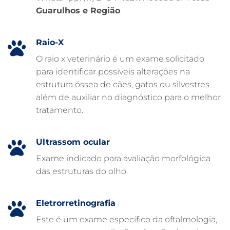
Guarulhos e Região
.
FARMÁCIA VETERINÁRIA
EXAME DE IMAGEM PARA PET
Raio-X
EMERGÊNCIA VETERINÁRIA
O raio x veterinário é um exame solicitado
para identificar possíveis alterações na
EMERGÊNCIA PARA PETS
estrutura óssea de cães, gatos ou silvestres
DERMATOLOGISTA VETERINÁRIO
além de auxiliar no diagnóstico para o melhor
tratamento.
CUIDADOS INTENSIVOS EM ANIMAIS
CUIDADOS EM ANIMAIS 24 HORAS
Ultrassom ocular
CLÍNICA VETERINÁRIA ARCA
Exame indicado para avaliação morfológica
CLÍNICA VETERINÁRIA 24 HORAS
das estruturas do olho.
CARDIOLOGISTA VETERINÁRIO
ATENDIMENTO VETERINÁRIO
Eletrorretinografia
Este é um exame específico da oftalmologia,