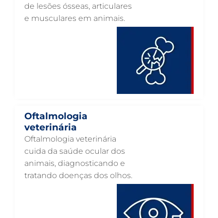
OTOSCOPIA VETERINÁRIA EM GUARULHOS
de lesões ósseas, articulares
e musculares em animais.
OTOSCOPIA DIGITAL VETERINÁRIA EM GUARULHOS
ORTOPEDIA VETERINÁRIA EM GUARULHOS
ONCOLOGIA ANIMAL EM GUARULHOS
OFTALMOLOGIA VETERINÁRIA EM GUARULHOS
ODONTOLOGIA VETERINÁRIA EM GUARULHOS
NUTRIÇÃO ANIMAL EM GUARULHOS
Oftalmologia
NEUROLOGIA ANIMAL EM GUARULHOS
veterinária
Oftalmologia veterinária
NEFROLOGIA VETERINÁRIA EM GUARULHOS
cuida da saúde ocular dos
LABORATÓRIO PET EM GUARULHOS
animais, diagnosticando e
tratando doenças dos olhos.
INTERNAÇÃO VETERINÁRIA EM GUARULHOS
INTERNAÇÃO VETERINÁRIA 24 HORAS EM GUARULHOS
INTENSIVISMO VETERINÁRIO EM GUARULHOS