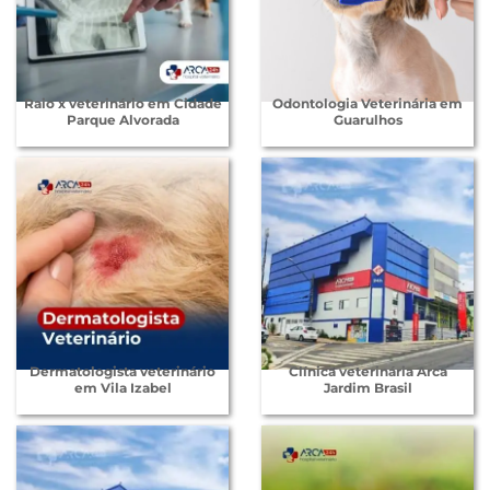
Raio x veterinário em Cidade
Odontologia Veterinária em
Parque Alvorada
Guarulhos
Dermatologista veterinário
Clínica veterinária Arca
em Vila Izabel
Jardim Brasil