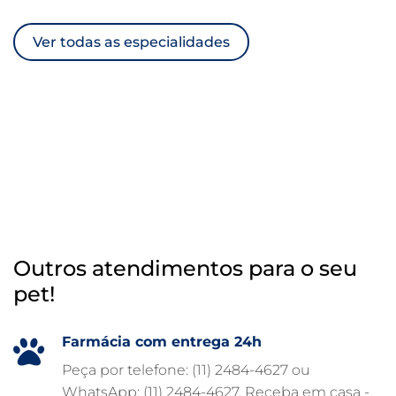
ULTRASSOM VETERINÁRIO
Ver todas as especialidades
TRATAMENTO DE ANIMAIS
RAIO X VETERINÁRIO
OTOSCOPIA VETERINÁRIA
OTOSCOPIA DIGITAL VETERINÁRIA
INTERNAÇÃO VETERINÁRIA 24 HORAS
INTERNAÇÃO VETERINÁRIA
HOSPITAL VETERINÁRIO 24H
Outros atendimentos para o seu
HOSPITAL VETERINÁRIO 24 HORAS
pet!
HOSPITAL VETERINÁRIO
HOSPITAL PARA ANIMAIS
Farmácia com entrega 24h
FISIOTERAPIA VETERINÁRIA
Peça por telefone: (11) 2484-4627 ou
WhatsApp: (11) 2484-4627. Receba em casa -
FARMÁCIA VETERINÁRIA 24H