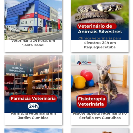
Clinica veterinária para
Veterinária 24 horas em
silvestres 24h em
Santa Isabel
Itaquaquecetuba
Farmácia veterinária em
Fisioterapeuta veterinário no
Jardim Cumbica
Serôdio em Guarulhos