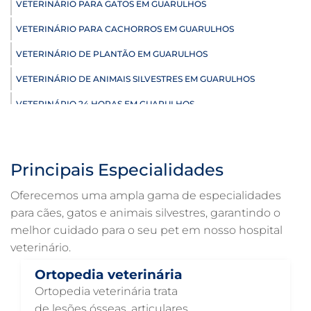
VETERINÁRIO PARA GATOS EM GUARULHOS
VETERINÁRIO PARA CACHORROS EM GUARULHOS
VETERINÁRIO DE PLANTÃO EM GUARULHOS
VETERINÁRIO DE ANIMAIS SILVESTRES EM GUARULHOS
VETERINÁRIO 24 HORAS EM GUARULHOS
ULTRASSONOGRAFIA VETERINÁRIA EM GUARULHOS
ULTRASSONOGRAFIA PARA GATO EM GUARULHOS
Principais Especialidades
ULTRASSONOGRAFIA PARA CACHORRO EM GUARULHOS
Oferecemos uma ampla gama de especialidades
ULTRASSOM VETERINÁRIO EM GUARULHOS
para cães, gatos e animais silvestres, garantindo o
melhor cuidado para o seu pet em nosso hospital
TRATAMENTO DE ANIMAIS EM GUARULHOS
veterinário.
RAIO X VETERINÁRIO EM GUARULHOS
Ortopedia veterinária
PNEUMOLOGIA VETERINÁRIA EM GUARULHOS
Ortopedia veterinária trata
OTOSCOPIA VETERINÁRIA EM GUARULHOS
de lesões ósseas, articulares