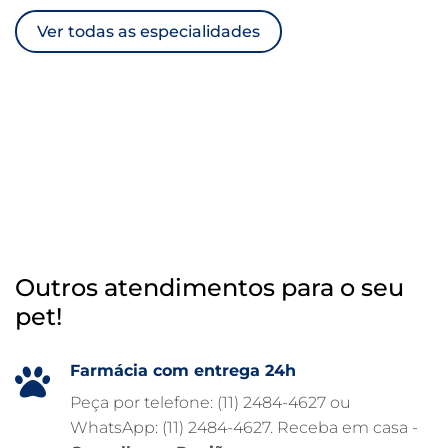
Ver todas as especialidades
TRATAMENTO DE ANIMAIS
RAIO X VETERINÁRIO
OTOSCOPIA VETERINÁRIA
OTOSCOPIA DIGITAL VETERINÁRIA
INTERNAÇÃO VETERINÁRIA 24 HORAS
INTERNAÇÃO VETERINÁRIA
HOSPITAL VETERINÁRIO 24H
Outros atendimentos para o seu
HOSPITAL VETERINÁRIO 24 HORAS
pet!
HOSPITAL VETERINÁRIO
HOSPITAL PARA ANIMAIS
Farmácia com entrega 24h
FISIOTERAPIA VETERINÁRIA
Peça por telefone: (11) 2484-4627 ou
WhatsApp: (11) 2484-4627. Receba em casa -
FARMÁCIA VETERINÁRIA 24H