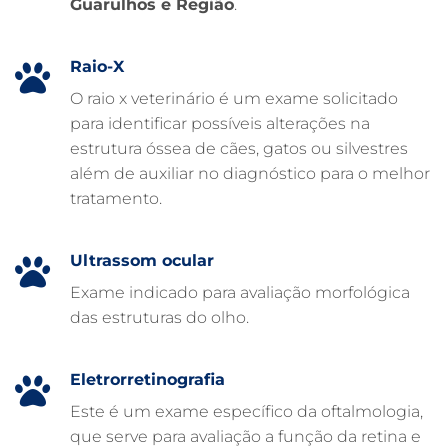
Guarulhos e Região
.
FARMÁCIA VETERINÁRIA
EXAME DE IMAGEM PARA PET
Raio-X
EMERGÊNCIA VETERINÁRIA
O raio x veterinário é um exame solicitado
para identificar possíveis alterações na
EMERGÊNCIA PARA PETS
estrutura óssea de cães, gatos ou silvestres
DERMATOLOGISTA VETERINÁRIO
além de auxiliar no diagnóstico para o melhor
tratamento.
CUIDADOS INTENSIVOS EM ANIMAIS
CUIDADOS EM ANIMAIS 24 HORAS
Ultrassom ocular
CLÍNICA VETERINÁRIA ARCA
Exame indicado para avaliação morfológica
CLÍNICA VETERINÁRIA 24 HORAS
das estruturas do olho.
CARDIOLOGISTA VETERINÁRIO
ATENDIMENTO VETERINÁRIO
Eletrorretinografia
Este é um exame específico da oftalmologia,
que serve para avaliação a função da retina e